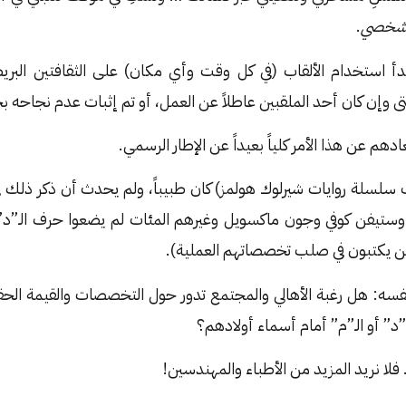
الشخصي
.
دأ استخدام الألقاب (في كل وقت وأي مكان) على الثقافتين البريط
ى وإن كان أحد الملقبين عاطلاً عن العمل، أو تم إثبات عدم نجاحه ب
عادهم عن هذا الأمر كلياً بعيداً عن الإطار الرسمي.
ف سلسلة روايات شيرلوك هولمز) كان طبيباً، ولم يحدث أن ذكر ذلك في 
وستيفن كوفي وجون ماكسويل وغيرهم المئات لم يضعوا حرف الـ”د
رين يكتبون في صلب تخصصاتهم العملية).
سه: هل رغبة الأهالي والمجتمع تدور حول التخصصات والقيمة الحقيقي
د” أو الـ”م” أمام أسماء أولادهم؟
فلا نريد المزيد من الأطباء والمهندسين!