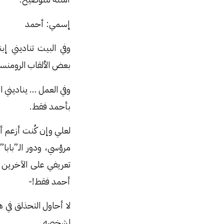
إسمي: أحمد
وفي البيت تناديني إب
بعض الألقاب الرومنس
وفي العمل … يناديني 
بأحمد فقط.
لعلي وإن كُنت أزعم أ
مرؤسي، ودور الـ”بابا
تعريفي على الآخرين 
أحمد فقط!-
لا أحاول التحذلق في 
لشخصه.