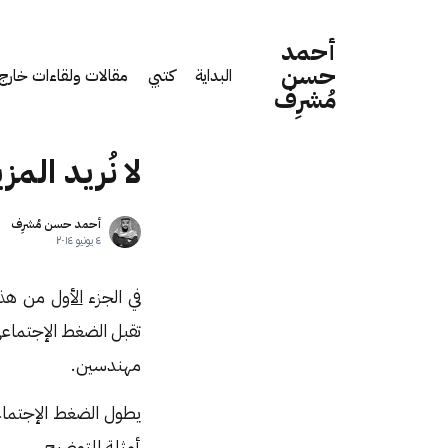
أحمد
حسن
البداية
كتبي
مقالات ولقاءات خارج 
مُشرِف
لا نُريد المز
أحمد حسن مُشرِف
٤ يونيو ٢٠١٤
في الجزء
الأول
تقبل الضغط الإجتماعي
مهندسين.
يطول الضغط الإجتماعي
أمثلة للتوضيح.