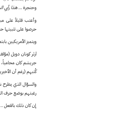
وحنجرة …
هذا رأيي 
وأعتب قليلاً على مب
حرصوا على تثبيتها حت
ويتميز الأمريكيين بابت
آرثر كونان دويل (مؤل
جريشم كان محامياً، 
كُتبهم (رغم أن الأخي
والسؤال الذي يطرح نف
رغبتهم بوضع حرف الـ”
إن كان ذلك بالفعل … 