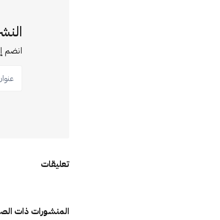
النشر
انضم إل
عنوان ب
تعليقات
المنشورات ذات الص