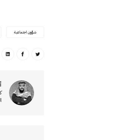
شؤون اجتماعية
انشر على تويتر
انشر على ا
انشر
أ
ك
ا