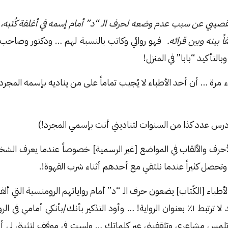
قصيبي عن سبب عدم وضعه لحرف الـ “د” أمام إسمه في أغلفة كُتبه، 
ً بينه وبين قرائه.
فهو روائي وكاتب بالنسبة لهم … ودكتور وصاحب 
التأكيد “بابا” في المنزل!
 مرة … أن أحد الأطباء لا يُجيب تماماً على من يناديه بإسمه المجرد
درس عدد كذا من السنوات لتناديني أنت بإسمي المجرد!)
لأحرف والألقاب في المواضع [غير الرسمية] خصوصاً عندما يعرف الش
 وتحصل كثيراً عندما نلتقي مع أحدهم أثناء شرب القهوة!.
لأطباء [الكُتاب] يضعون حرف الـ “د” أمام رواياتهم الرومنسية التي أل
أصحاب تخصصات قد لا ترتبط ١٪ بعنوان الرواية! … وأود التذكير بأنك/بأنكي أمامي
ة تلمسِ مشاعري وتثقفيني عبر كلماتك … ولستِ في موقف لتثبتي لي 