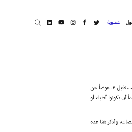
ول
عضوية
بحث
LinkedIn
YouTube
Instagram
Facebook
Twitter
من هذه المقالة تحدثت عن ١. الحب فاختيار مانريد أن نكون عليه من المستقبل ٢. عوضاً عن
 أن يكونوا أطباء أو
صصات، وأذكر هنا عدة