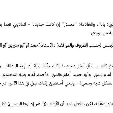
نتي: بابا ، والخادمة: “ميستر” إن كانت جديدة – لتناديني فيما ب
ية من زوجتي.
البعض (حسب الظروف والمواقف) بـ الأستاذ أحمد أو أبو سيرين أو ال
نني كاتب … فأني أمثل شخصية الكاتب أثناء قرائتك لهذه المقالة … وأ
” أمام إبنتي، وأبو حميد أمام والدي، وأحمد أمام بقية المجتمع،
بشكل شبه رسمي! – وليتني أستطيع إثبات نيتي في هذا الأمر، عبر ج
هذه المقالة، لكن بالفعل أجد أن الألقاب (في غير إطارها الرسمي) 