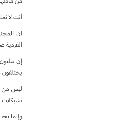
من مادتها 
أنت لا تمل
إن المجت
الفردية ضر
إن مليون إ
يختلفون ع
ليس من صا
تشيكلات آ
وإنما يجب