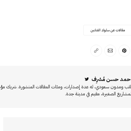
مقالات عن سلوك الفنانين
لفيسبوك
 على لينكد إن
انشر على بينترست
انشر على الإيميل
انسخ الرابط
حمد حسن مُشرِف
Twitter
اتب ومدون سعودي، له عدة إصدارات، ومئات المقالات المنشورة. شريك 
لمشاريع الصغيرة، مقيم في مدينة جدة.