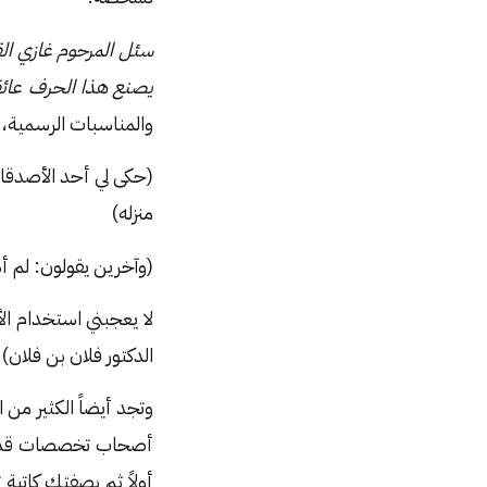
سئل المرحوم غازي ال
يصنع هذا الحرف عائقا
والمناسبات الرسمية، وب
(حكى لي أحد الأصدقاء
منزله)
(وآخرين يقولون: لم أ
لا يعجبني استخدام ا
الدكتور فلان بن فلان)
وتجد أيضاً الكثير من ا
أولاً ثم بصفتكِ كاتب