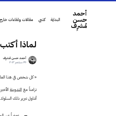
أحمد
حسن
البداية
كتبي
مقالات ولقاءات خارج 
مُشرِف
لماذا أكتب 
أحمد حسن مُشرِف
٢٥ سبتمبر ٢٠١٣
« كل شخص في هذا العال
تزامناً مع
التدوينة
الأخير
أتناول تبرير ذلك السلوك
عوضاً عن الجه