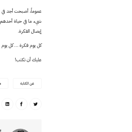
عموماً، أصبحت أجد في 
شيء ما في حياة أحدهم ب
إيصال الفكرة.
كل يوم فكرة … كل يوم إ
عليك أن تكتب!
عن الكتابة
م
انشر على تويتر
انشر على ا
انشر