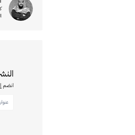
أ
ك
ا
النشر
انضم إل
عنوان ب