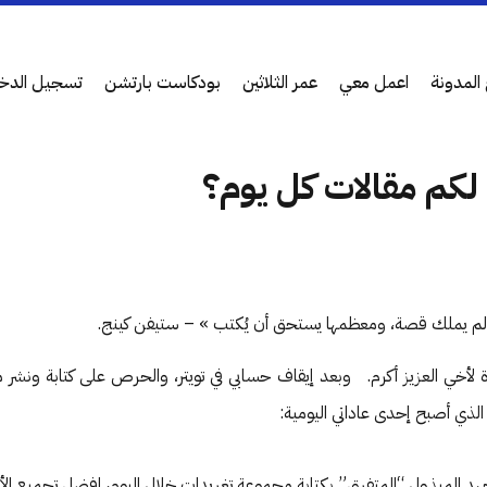
المدونة
اعمل معي
عمر الثلاثين
بودكاست بارتشن
تسجيل الدخ
لكم مقالات كل يوم؟
م يملك قصة، ومعظمها يستحق أن يُكتب » – ستيفن كينج.
ة لأخي العزيز أكرم. وبعد إيقاف حسابي في تويتر، والحرص على كتابة ونشر م
 الذي أصبح إحدى عاداتي اليومية:
د المبذول “المتفرق” بكتابة مجموعة تغريدات خلال اليوم، افضل تجميع الأف