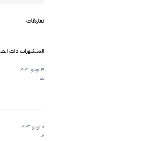
تعليقات
المنشورات ذات الص
١٩ يونيو ٢٠٢٦
عام
٥ يونيو ٢٠٢٦
عام