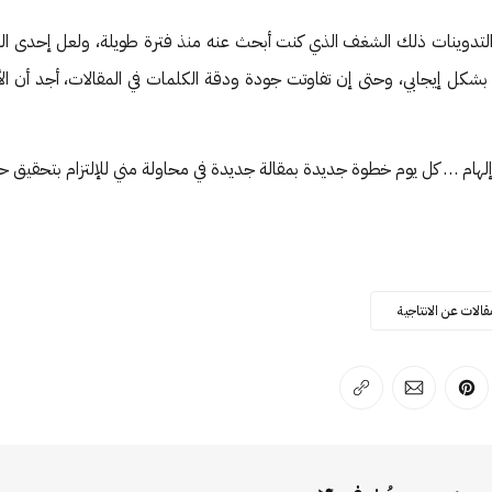
التدوينات ذلك الشغف الذي كنت أبحث عنه منذ فترة طويلة، ولعل إحدى الت
شكل إيجابي، وحتى إن تفاوتت جودة ودقة الكلمات في المقالات، أجد أن ا
لهام … كل يوم خطوة جديدة بمقالة جديدة في محاولة مني للإلتزام بتحقيق حل
قالات عن الانتاجية
لفيسبوك
 على لينكد إن
انشر على بينترست
انشر على الإيميل
انسخ الرابط