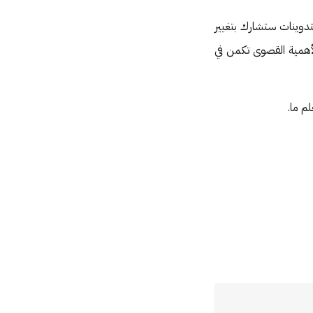
دوينات ستشارك بتغيير
لأهمية القصوى تكمن في
م ما.