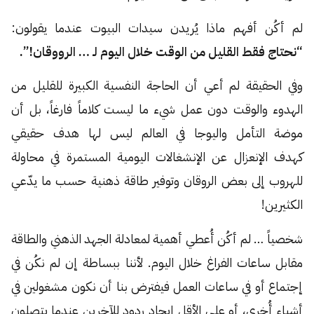
لم أكُن أفهم ماذا يُريدن سيدات البيوت عندما يقولون:
“نحتاج فقط القليل من الوقت خلال اليوم لـ … الرووقان!”.
وفي الحقيقة لم أعي أن الحاجة النفسية الكبيرة للقليل من
الهدوء والوقت دون عمل شيء ما ليست كلاماً فارغاً، بل أن
موضة التأمل واليوجا في العالم ليس لها هدف حقيقي
كهدف الإنعزال عن الإنشغالات اليومية المستمرة في محاولة
للهروب إلى بعض الروقان وتوفير طاقة ذهنية حسب ما يدّعي
الكثيرين!
شخصياً … لم أكُن أُعطي أهمية لمعادلة الجهد الذهني والطاقة
مقابل ساعات الفراغ خلال اليوم. لأننا ببساطة إن لم نكُن في
إجتماع أو في ساعات العمل فيفترض بنا أن نكون مشغولين في
أشياء أُخرى، أو على الأقل إيجاد ردود للآخرين عندما يتصلون