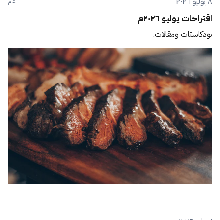
٨ يوليو ٢٠٢٦
عام
اقتراحات يوليو ٢٠٢٦م
بودكاستات ومقالات.