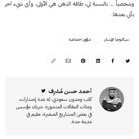
وشخصياً … بالنسبة لي، طاقة الذهن هي الأولى، وأي شيء آخر
يأتي بعدها.
سيكلوجيا الإنسان
شؤون اجتماعية
انشر على تويتر
انشر على الفيسبوك
انشر على لينكد إن
انشر على بينترست
انشر على الإيميل
انسخ الرابط
أحمد حسن مُشرِف
Twitter
كاتب ومدون سعودي، له عدة إصدارات،
ومئات المقالات المنشورة. شريك مؤسس
في بعض المشاريع الصغيرة، مقيم في
مدينة جدة.