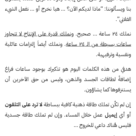
بنا ويسألوننا: “ماذا لديكم الآن؟ … هيا نخرج أو … نفعل الشيء
الفلاني”.
نملك ٢٤ ساعة … صحيح.
ونملك قدرة على الإنتاج لا تتجاوز
ساعات بسيطة من الـ ٢٤ ساعة
. ونملك أيضاَ إلتزامات عائلية
ونفسية وترفيهية.
هدفي من هذه الكلمات اليوم هو تذكيرك بوجود ساعات فراغ
إضافةً لطاقات الجسد والذهن، وليس من حق الآخرين أن
يستنزفوها كما يشاؤون.
إن لم تكُن تملك طاقة ذهنية كافية ببساطة
لا ترد على التلفون
أو أي
إيميل
عمل خلال المساء. وإن لم تملك طاقة جسدية
فليس هُناك داعي للخروج …