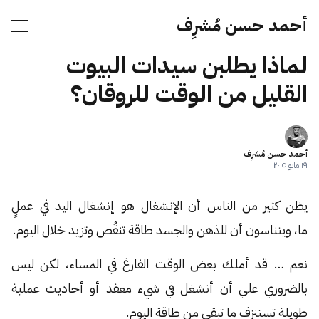
أحمد حسن مُشرِف
لماذا يطلبن سيدات البيوت
القليل من الوقت للروقان؟
أحمد حسن مُشرِف
١٩ مايو ٢٠١٥
يظن كثير من الناس أن الإنشغال هو إنشغال اليد في عملٍ
ما، ويتناسون أن للذهن والجسد طاقة تنقُص وتزيد خلال اليوم.
نعم … قد أملك بعض الوقت الفارغ في المساء، لكن ليس
بالضروري علي أن أنشغل في شيء معقد أو أحاديث عملية
طويلة تستنزف ما تبقى من طاقة اليوم.