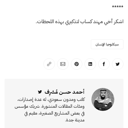
*****
اشكر أخي مهند كساب لتذكيري بهذه اللحظات.
سيكلوجيا الإنسان
انشر على تويتر
انشر على الفيسبوك
انشر على لينكد إن
انشر على بينترست
انشر على الإيميل
انسخ الرابط
أحمد حسن مُشرِف
Twitter
كاتب ومدون سعودي، له عدة إصدارات،
ومئات المقالات المنشورة. شريك مؤسس
في بعض المشاريع الصغيرة، مقيم في
مدينة جدة.