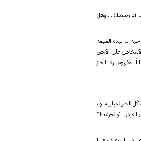
ليا أم رخيصة! … وهل
جهة ما بهذه المهمة
ر الأشخاص على الأرض
ً بمفهوم ترك الخبز
 الخبز لخبازيه، ولا
 الفرش “والخرابيط”
 ولن أستفيد وقتها