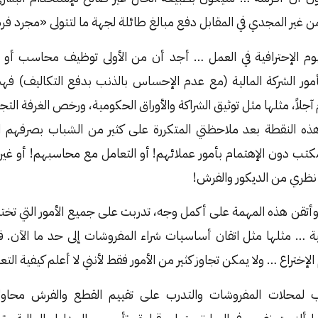
 غير المجدي في المقابل دفع مبالغ طائلة لجهة ما لتتولى «مجرد 
م الإحترافية في العمل … أجد أن من الأولى توظيف محاسب أو جه
مور الشركة المالية (مع عدم الإحساس بالذنب بدفع التكاليف) فهذ
لاً، مثلها مثل توثيق الشراكة والأوراق الحكومية، ورخص الغرفة الت
 هذه النقطة بعد ملاحظتي المتكررة على كثير من الشباب بصرفهم ا
تب دون الإهتمام بأمور عملائهم! أو التعامل مع محاسبهم! أو غيرها 
نظري من الديكور والفرش!
وأتقن هذه المهمة على أكمل وجه، تدربت على جميع الأمور التي ت
ة … مثلها مثل اتقان أساسيات شراء المفروشات إلى حد ما الآن. ف
إختراع … ولا يمكن تجاوز كثير من الأمور فقط لأنني لا أعلم كيفية التعا
 لمحلات المفروشات والتدرب على تقييم القطع والفرش محاولاً