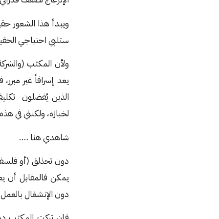
ويبدأ هذا الشعور حقي
ستلبي احتياجي الحقيق
ولأن المكتب (والشرك
يعد إسرافاً غير مبرر
الذين يُفضلون تكليف
لخبازه، ولكنني في هذه
شاهدي هنا ….
دون تحذلق (أو فلسفة)
يمكن فالمقابل أن يع
دون الإنشغال بالعمل ل
فإن تركت المكتب دو