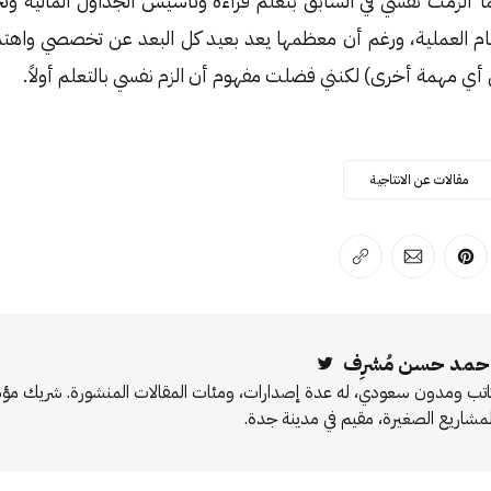
 ألزمت نفسي في السابق بتعلم قراءة وتأسيس الجداول المالية وت
هام العملية، ورغم أن معظمها يعد بعيد كل البعد عن تخصصي واهتم
ن أي مهمة أخرى) لكنني فضلت مفهوم أن الزم نفسي بالتعلم أولاً.
مقالات عن الانتاجية
لفيسبوك
 على لينكد إن
انشر على بينترست
انشر على الإيميل
انسخ الرابط
حمد حسن مُشرِف
Twitter
اتب ومدون سعودي، له عدة إصدارات، ومئات المقالات المنشورة. شريك 
لمشاريع الصغيرة، مقيم في مدينة جدة.