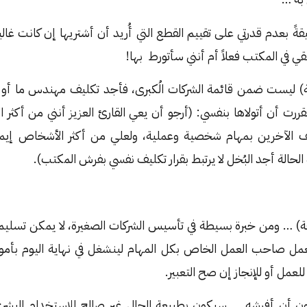
قةً بعدم قدرتي على تقييم القطع التي أُريد أن أشتريها إن كانت غا
ي في المكتب فعلاً أم أنني سأتورط بها!
ة) ليست ضمن قائمة الشركات الُكبرى، فأجد تكليف مهندس ما أو 
، فقررت أن أتولاها بنفسي: (أرجو أن يعي القارئ العزيز أنني من أكث
 الآخرين بمهام شخصية وعملية، ولعلي من أكثر الأشخاص إيمانا
 الحالة أجد البُخل لا يرتبط بقرار تكليف نفسي بفرش المكتب).
 … ومن خبرة بسيطة في تأسيس الشركات الصغيرة، لا يمكن تسليم كُل
مل صاحب العمل الخاص بكل المهام لينشغل في نهاية اليوم بأمور
لعمل أو للإنجاز إن صح التعبير.
ن أن أفرشه … سيكون بطبيعة الحال غير صالح للإستخدام البشري