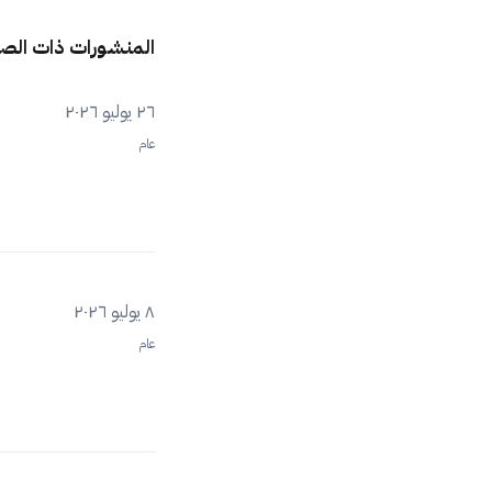
المنشورات ذات الص
٢٦ يوليو ٢٠٢٦
عام
٨ يوليو ٢٠٢٦
عام