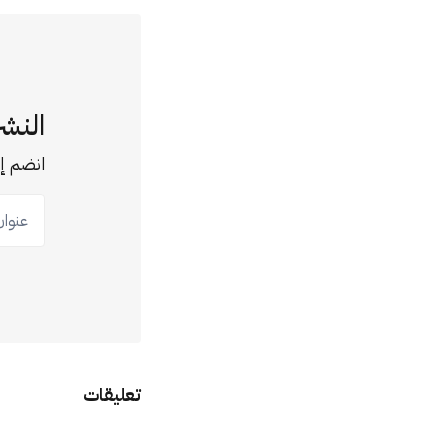
النشر
انضم إل
عنوان ب
تعليقات