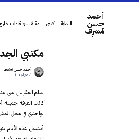
أحمد
حسن
البداية
كتبي
مقالات ولقاءات خارج 
مُشرِف
مكتبي الجد
أحمد حسن مُشرِف
١٨ فبراير ٢٠١٤
يعلم المقربين مني مد
كانت الغرفة جميلة أم 
تواجدي في محل المفر
أنشغل هذه الأيام بت
الإنزعاج لضعف قدراتي