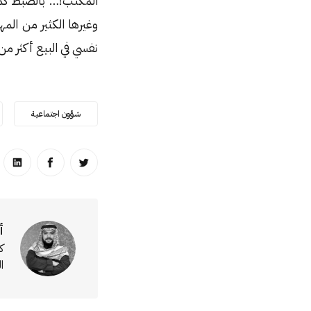
المكتب!… بالضبط كما
وغيرها الكثير من الم
نفسي في البيع أكثر م
شؤون اجتماعية
انشر على تويتر
انشر على ا
انشر
أ
ك
ا