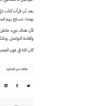
بعد أن قرأت كتاب
«إ
يومنا، نتسلح بهم لل
لأن هناك شيء خاطئ إن
وكفاءة التواصل. وبال
كان الله في عون الجمي
مقالات عن الانتاجية
انشر على تويتر
انشر على ا
انشر