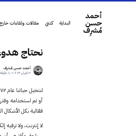
أحمد
حسن
البداية
كتبي
مقالات ولقاءات خارج 
مُشرِف
نحتاج هدوء 
أحمد حسن مُشرِف
٣ فبراير ٢٠٢٢
—
1 دقيقة قراءة
أو تم استخدامه وقته
فعّالية بكل الأشكال ال
لا إنترنت، ولا ترفيه
سياحة. وأفترض أن صح