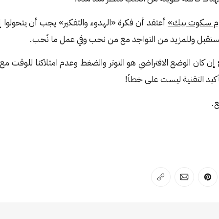
م سكوت بيك»
أعتقد أن فكرة «الهدوء والتفكير» يجب أن يتحولوا إل
مستقبل وللمزيد من التواجد مع من نحب وفي عمل ما نُحب.
 كان الوضع الافتراضي هو التوتر والضغط وعدم امتلاكنا للوقت مع ك
تأكيد التقنية ليست على خطأ!
ع.
لفيسبوك
 على لينكد إن
انشر على بينترست
انشر على الإيميل
انسخ الرابط