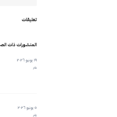
تعليقات
المنشورات ذات الص
١٩ يونيو ٢٠٢٦
عام
٥ يونيو ٢٠٢٦
عام