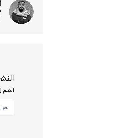
أ
ك
ا
النشر
انضم إل
عنوان ب