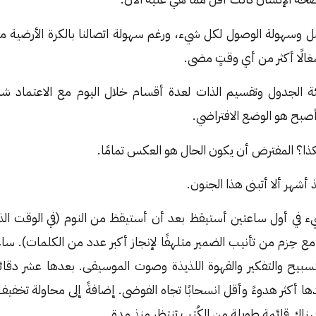
صل وسهولة الوصول لكل شيء، ورغم سهولة اتصالنا بالكرة الأرضية م
شغالًا أكثر من أي وقتٍ مضى.
ة الجدول وتقسيم الذات لعدة أقسام خلال اليوم مع الاعتماد ش
صبح هو الوضع الافتراضي.
كذا؟ المفترض أن يكون الحال هو العكس تمامًا.
شهر ألا أتبنى هذا الجنون.
ء في أول ساعتين أستيقظ بعد أن أستيقظ من النوم (في الوقت ال
مع حِزم من تأنيب الضمير متلهفًا لإنجاز أكبر عدد من الكلمات). سا
تسبيح والتفكير والقهوة اللذيذة وصوت الموسيقى. بعدها عشر دقا
هناك قائمة طويلة من الكُتب تنتظر منذ مدة.