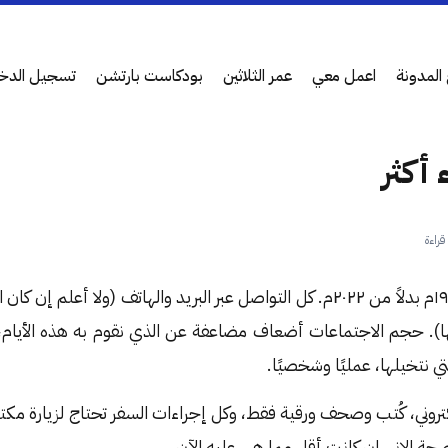
المدونة
اعمل معي
عمر الثلاثين
بودكاست بارتشن
تسجيل الدخ
أكثر
لنتخيل حياتنا عام ١٩٧٢م بدلاً من ٢٠٢٢م. كل التواصل عبر البريد والهاتف (ولا أ
ا). حجم الاجتماعات أضعاف مضاعفة عن الذي نقوم به هذه الأيام
تي نتخيلها، عمليًا وشخصيًا.
 إلكتروني، كُتب وصحف ورقية فقط، وكل إجراءات السفر تحتاج لزيارة 
ة الإنسان كانت أقل مما هي عليه الآن.