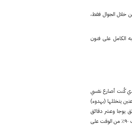
ن خلال الجوال فقط،
به الكامل على فنون
ذي كُنت أصارع نفسي
عتين يتخللها (بهدوء)
ئق يوجا وعشر دقائق
تأمل. ليكون اليوم بعدها أكثر هدوءً وأقل انسحابًا تجاه الفوضى. إضافةً إلى محاولة تخفيف ٩٠٪ من الوقت على