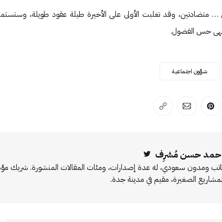
… متضادتين، وقد تغلبت الأولى على الأخيرة طيلة عقود طويلة، وستستمر 
تهى حس الفضول.
شؤون اجتماعية
لفيسبوك
 على لينكد إن
انشر على بينترست
انشر على الإيميل
انسخ الرابط
حمد حسن مُشرِف
Twitter
اتب ومدون سعودي، له عدة إصدارات، ومئات المقالات المنشورة. شريك 
لمشاريع الصغيرة، مقيم في مدينة جدة.