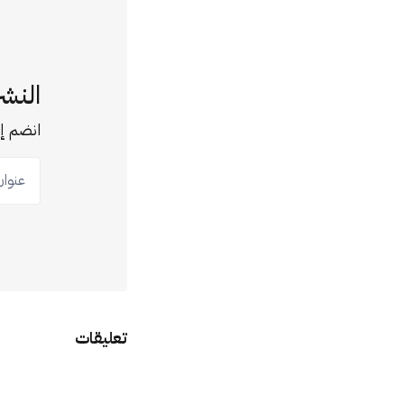
النشر
انضم إل
عنوان ب
تعليقات