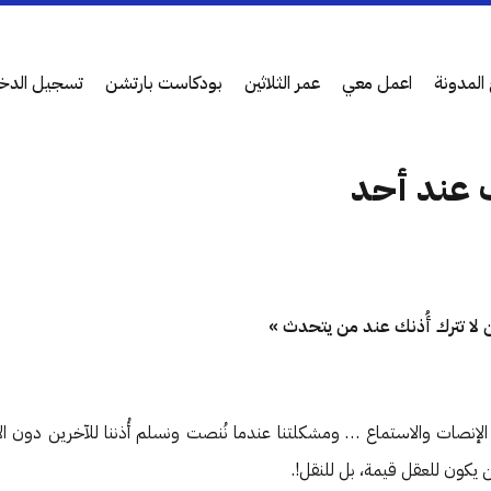
المدونة
اعمل معي
عمر الثلاثين
بودكاست بارتشن
تسجيل الدخ
ك عند أحد
لا تترك أُذنك عند من يتحدث »
الإنصات والاستماع … ومشكلتنا عندما نُنصت ونسلم أُذننا للآخرين دون الإ
يكون للعقل قيمة، بل للنقل!.