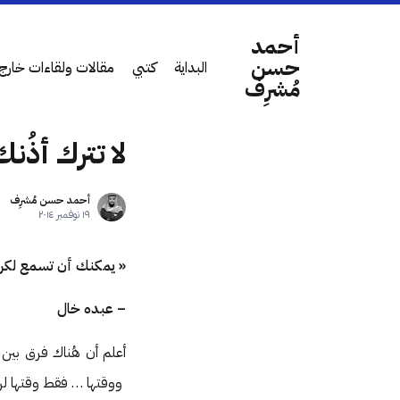
أحمد
حسن
البداية
كتبي
مقالات ولقاءات خارج 
مُشرِف
لا تترك أذُن
أحمد حسن مُشرِف
١٩ نوفمبر ٢٠١٤
« يمكنك أن تسمع لكن 
– عبده خال
أعلم أن هُناك فرق بين 
ووقتها … فقط وقتها لن 