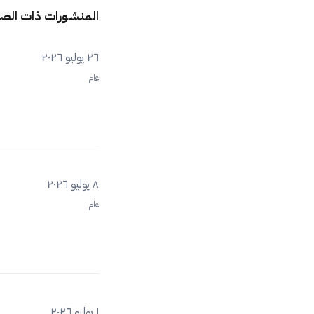
المنشورات ذات الص
٢٦ يوليو ٢٠٢٦
عام
٨ يوليو ٢٠٢٦
عام
١ يوليو ٢٠٢٦