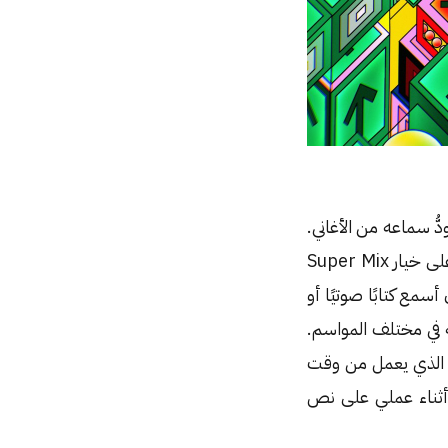
ُ سماعه من الأغاني.
هذا الجانب الإيجابي؛ لأن الأغاني لا تُشغَّل تقريبًا إلا عندما أكون في السيارة وحدي، أضغطُ على خيار Super Mix
أسمع كتابًا صوتيًا أو
ة في مختلف المواسم.
ـ Smooth Jazz هي الخيار الافتراضي الذي يعمل من وقت
 أثناء عملي على نص