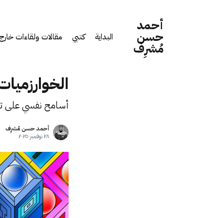
أحمد
حسن
البداية
كتبي
مقالات ولقاءات خارج 
مُشرِف
الخوارزميات
أسامح نفسي على تس
أحمد حسن مُشرِف
٢٨ نوفمبر ٢٠٢٥