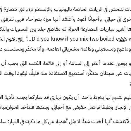
ت تتلخص في الريلات الخاصة باليوتيوب والإنستغرام؛ والتي تتصار
أخرى في حياتي. وأحيانًا أعود وأعتقد أنها ميزة بصراحة، فهي تغرق
ا أشهر مباريات المصارعة الحرة، ثم مقاطع جلد بين النسويات وال
مستفزة تبدأ بـ: " mix two boiled eggs with
 وماضيَّ ومستقبلي وقائمة مشترياتي القادمة، وأنا مخدَّر ومستسلم 
 يومين عندما أنظر إلى الساعة أو إلى قائمة الكتب التي يجب أن تُق
 هي شيطان متنكِّر؛ أستطيع الاستفادة منه قليلًا، ليقود الوقت الك
!
م نفسي لها بشرط واحد! أن يكون نهاري قد سار كما يجب: تأدية الف
لإنجاز، وطبعًا تواصل حقيقي مع أحبائي، وبعدها فلتأخذ الخوارزميات م
ي لأكتشف أنها أخذت شيئًا لا يقل أهمية عن كل ما ذكرته في النهار: سا