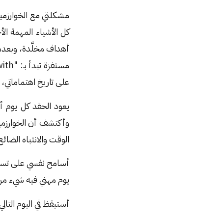
مشكلتي مع الخوارزميا
كل الأشياء المهمة ال
أهداف مخلَّدة، وبعده
على تاريخ اهتماماتي،
يعود الحقد كل يوم أو
وأكتشف أن الخوارزميات
الوقت والانتباه الضائع
أسامح نفسي على تسلي
يوم مهني فيه شيء من ا
أستيقظ في اليوم التال