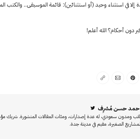
دة إلا في استثناء وحيد (أو استثنائين): قائمة الموسيقى.. والكتب ا
بر دون أحكام؟ الله أعلم!
لفيسبوك
 على لينكد إن
انشر على بينترست
انشر على الإيميل
انسخ الرابط
حمد حسن مُشرِف
Twitter
اتب ومدون سعودي، له عدة إصدارات، ومئات المقالات المنشورة. شريك 
لمشاريع الصغيرة، مقيم في مدينة جدة.