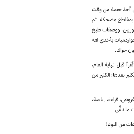
ع في أخذ حصة من وقت
ني بمقاطع مضحكة، ثم
ذكوريين، ووصفات طبخ
Did you know if you..." إلخ. تقوم الخواردميات بأخذي لفة
دون حراك.
رأ قبل نهاية العام،
ثير بعدها؛ الكثير من
روض، قراءة، رياضة،
ا تبقَّى.
عات من النوم!