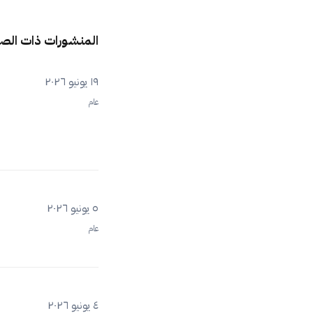
المنشورات ذات الص
١٩ يونيو ٢٠٢٦
عام
٥ يونيو ٢٠٢٦
عام
٤ يونيو ٢٠٢٦