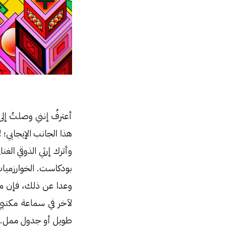
أعترفُ إنني وصلتُ إل
وأترك إرثي الذوقي الغن
بودكاست. الخوارزميات
لآخر في سماعة مكتبي
طويل أو جدول ممل.