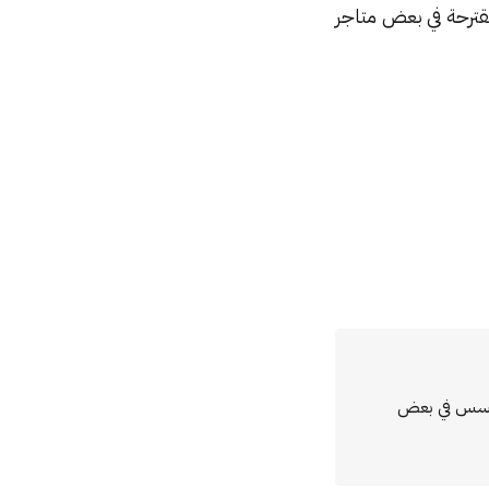
لمقترحة في بعض متاجر
مؤسس في بعض