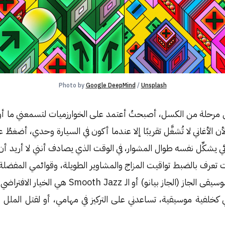
Photo by 
Google DeepMind
 / 
Unsplash
ى مرحلة من الكسل، أصبحتُ أعتمد على الخوارزميات لتسمعني ما أودّ
ائي يشكِّل نفسه طوال المشوار، في الوقت الذي يصادف أنني لا أريد أن 
 تعرف بالضبط تواقيت المزاج والمشاوير الطويلة، وقوائمي المفضل
وعدا عن ذلك، فإن موسيقى الجاز (الجاز بيانو) أو ال
 كخلفية موسيقية، تساعدني على التركيز في مهامي، أو لقتل الملل