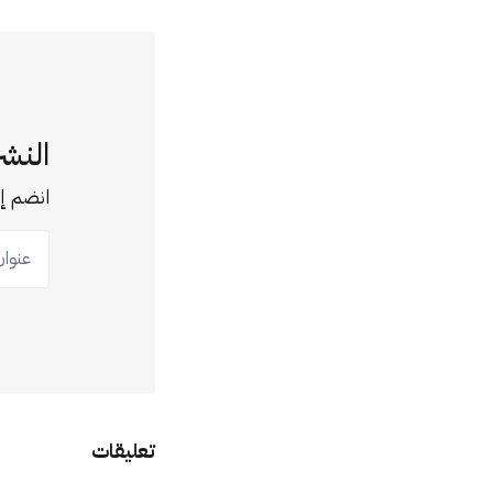
النشر
انضم إل
عنوان ب
تعليقات