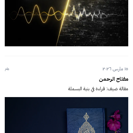
١٥ مارس ٢٠٢٦
عام
مفتاح الرحمن
مقالة ضيف: قراءة في بنية البسملة