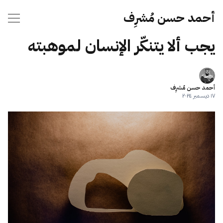
أحمد حسن مُشرِف
يجب ألا يتنكّر الإنسان لموهبته
أحمد حسن مُشرِف
١٧ ديسمبر ٢٠٢٤