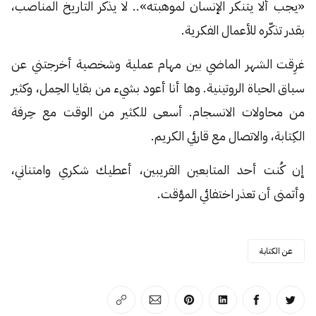
«يجب ألا يتنكر الإنسان لموهبته».. لا يذكر التاريخ المناصب،
بقدر تذكّره للأعمال الفكرية.
غرِقت الشهر الماضي بين مهام عملية وشخصية أخرجتني عن
سياق الحياة الروتينية. وها أنا أعود بشيء من بقايا الحِمل، وكثير
من محاولات الانسجام. أسعى للكثير من الوقت مع حِرفة
الكِتابة، والاتصال مع قارئي الكريم.
إن كُنت أحد المتابعين القريبين، أعطيك شكري وامتناني،
وأتمنى أن تعذر اختفائي المؤقت.
عن الكتابة
انشر على تويتر
انشر على الفيسبوك
انشر على لينكد إن
انشر على بينترست
انشر على الإيميل
انسخ الرابط