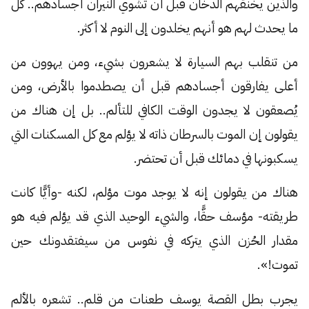
والذين يخنقهم الدخان قبل أن تشوي النيران أجسادهم.. كل
ما يحدث لهم هو أنهم يخلدون إلى النوم لا أكثر.
من تنقلب بهم السيارة لا يشعرون بشيء، ومن يهوون من
أعلى يفارقون أجسادهم قبل أن يصطدموا بالأرض، ومن
يُصعقون لا يجدون الوقت الكافي للتألم.. بل إن هناك من
يقولون إن الموت بالسرطان ذاته لا يؤلم مع كل المسكنات التي
يسكبونها في دمائك قبل أن تحتضر.
هناك من يقولون إنه لا يوجد موت مؤلم، لكنه -وأيًّا كانت
طريقته- مؤسف حقًّا، والشيء الوحيد الذي قد يؤلم فيه هو
مقدار الحُزن الذي يتركه في نفوس من سيفتقدونك حين
تموت!».
يجرب بطل القصة يوسف طعنات من قلم.. تشعره بالألم