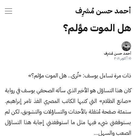
أحمد حسن مُشرِف
هل الموت مؤلم؟
أحمد حسن مُشرِف
١٥ أكتوبر ٢٠١٨
ذات مرة تساءل يوسف: «تُرى.. هل الموت مؤلم؟»
كان هذا التساؤل هو الأخير الذي سأله الصحفي يوسف في رواية
«صانع الظلام» التي كتبها الكاتب المصري الفذ تامر إبراهيم.
ستمئة صفحة مُثقلة بالأحداث والتساؤلات والتشويق، لكن لم
يستوقفني شيء فيها مثل ما استوقفتني إجابة هذا التساؤل
الصعب والسهل…