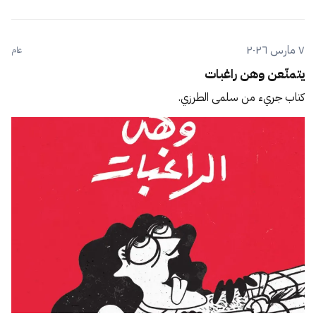
٧ مارس ٢٠٢٦
عام
يتمنّعن وهن راغبات
كتاب جريء من سلمى الطرزي.