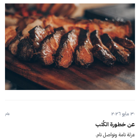
٣٠ مايو ٢٠٢٦
عام
عن خطورة الكُتب
عزلة تامة وتواصل تام.