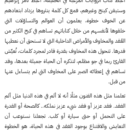
أغبط كُتاب الروايات المرعبة في الحقيقة، أغبط تامر إبراهيم
وستيفن كينج وغيرهم، فمع كل كلمة ينثروها يزداد ابتعادهم
عن الخوف خطوة، يعلمون أن العوالم والتساؤلات التي
خلقوها لأنفسهم من خلال كتاباتهم تساهم في كبح الكثير من
العُقد والمخاوف والأمراض الداخلية التي لا تستحق أن نعطيها
قدرها. تتحول هذه المخاوف بقدرة قادر لمجرد كلمات، تُعيِّش
القارئ ربما في جو مظلم، لتذكره أن الحياة جميلة بعدها، وقد
تساهم في إعطائه الصبر على المخاوف التي لم يتساءل عنها
من قبل.
تعلمنا مثل هذه الفنون مثلًا أنه لا ألم في هذه الدنيا مثل ألم
الفقد. فقد عزيز أو فقد شيء عزيز نملكه.. كالصحة أو القدرة
على التحمل أو حتى سيارة أو كلب. تجعلنا نستوعب أن
التعايش والاقتناع بوجود الفقد في هذه الحياة، هو الخطوة