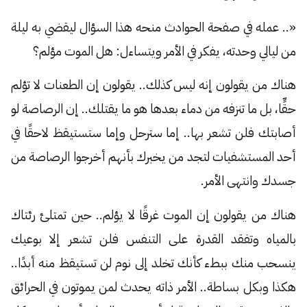
«.. عمله في صفحة الحوادث منحه هذا السؤال ليقضي به ليلة
من ليالي وحدته، يفكر في الأمر ويتساءل: هل الموت مؤلم؟
هناك من يقولون إنه ليس كذلك.. يقولون إن الطعنات لا تؤلم
حقٍّا، بل ما تنزفه من دماء بعدها هو ما يقتلك.. إن الرصاصة لو
أصابتك فلن تشعر بها.. إما سترحل وإما ستستيقظ لاحقًا في
أحد المستشفيات لتجد من يخبرك بأنهم أخرجوا الرصاصة من
جسدك وانتهى الأمر.
هناك من يقولون إن الموت غرقًا لا يؤلم.. حين تمتلئ رئتاك
بالمياه وتفقد القدرة على التنفس فلن تشعر إلا بوعيك
ينسحب منك ببطء كأنك تخلد إلى نوم لن تستيقظ منه أبدًا..
هكذا وبكل بساطة.. الأمر ذاته يحدث لمن يموتون في الحرائق