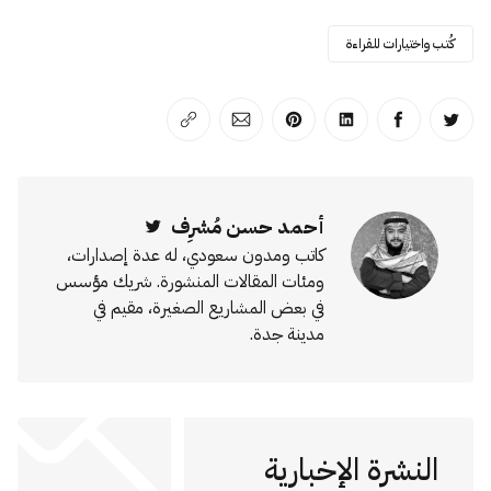
كُتب واختيارات للقراءة
انشر على تويتر
انشر على الفيسبوك
انشر على لينكد إن
انشر على بينترست
انشر على الإيميل
انسخ الرابط
أحمد حسن مُشرِف
Twitter
كاتب ومدون سعودي، له عدة إصدارات،
ومئات المقالات المنشورة. شريك مؤسس
في بعض المشاريع الصغيرة، مقيم في
مدينة جدة.
النشرة الإخبارية