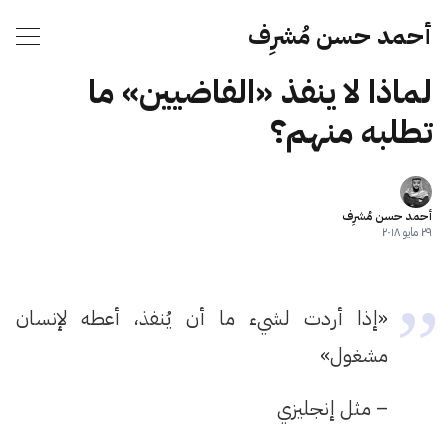
أحمد حسن مُشرِف
لماذا لا ينفذ «الفاضيين» ما
تطلبه منهم؟
أحمد حسن مُشرِف
٢٩ مايو ٢٠١٨
«إذا أردت لشيء ما أن يُنفذ، أعطه لإنسان
مشغول»
– مثل إنجليزي