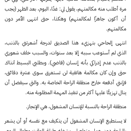
مرة أطلب منه مكالمتهم، يقول لي: غدًا، اليوم، بعد الظهر (يجب
أن أكون جاهزًا لمكالمتهم) وهكذا، حتى انتهى الأمر دون
مكالمتهم.
انتهى إلحاحي بتهزيء هذا الصديق لدرجة أشعرتني بالذنب،
الذي لم أستوعب سببه إلا بعد سنوات، والسبب خلف شعوري
بالذنب عدم إدراكي بأنه إنسان (فاضي). وبطلبي البسيط آنذاك
حتى وإن كان مكالمة هاتفية لن تستغرق سوى عشرة دقائق،
فإنني أدفعه خارج منطقة الراحة الخاصة به. والتي سيفضل أن
ينال تهزيئًا عليها أكثر من تنفيذ المهمة المطلوبة منه.
منطقة الراحة بالنسبة للإنسان المشغول، هي الإنجاز.
لا يستطيع الإنسان المشغول أن يتكيف مع نفسه أو أن يشعر
بالراحة دون عمل متواصل، يشغله طيلة الوقت وطوال اليوم.