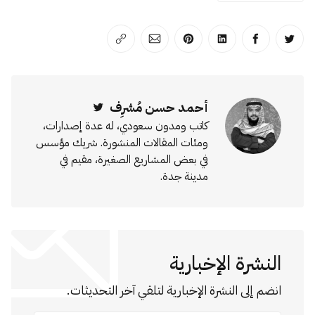
انشر على تويتر
انشر على الفيسبوك
انشر على لينكد إن
انشر على بينترست
انشر على الإيميل
انسخ الرابط
أحمد حسن مُشرِف
Twitter
كاتب ومدون سعودي، له عدة إصدارات،
ومئات المقالات المنشورة. شريك مؤسس
في بعض المشاريع الصغيرة، مقيم في
مدينة جدة.
النشرة الإخبارية
انضم إلى النشرة الإخبارية لتلقي آخر التحديثات.