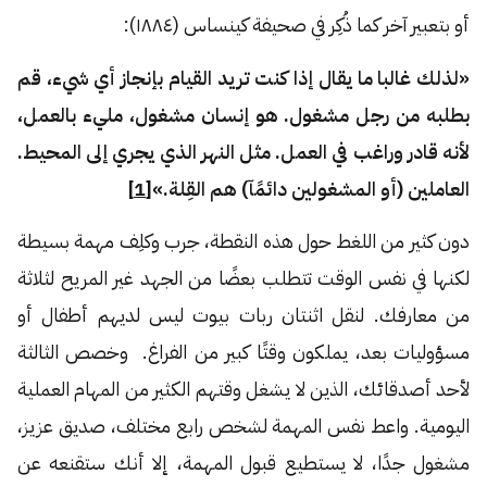
أو بتعبير آخر كما ذُكِر في صحيفة كينساس (١٨٨٤):
«لذلك غالبا ما يقال إذا كنت تريد القيام بإنجاز أي شيء، قم
بطلبه من رجل مشغول. هو إنسان مشغول، مليء بالعمل،
لأنه قادر وراغب في العمل. مثل النهر الذي يجري إلى المحيط.
العاملين (أو المشغولين دائمًآ) هم القِلة.»
[1]
دون كثير من اللغط حول هذه النقطة، جرب وكلِف مهمة بسيطة
لكنها في نفس الوقت تتطلب بعضًا من الجهد غير المريح لثلاثة
من معارفك. لنقل اثنتان ربات بيوت ليس لديهم أطفال أو
مسؤوليات بعد، يملكون وقتًا كبير من الفراغ. وخصص الثالثة
لأحد أصدقائك، الذين لا يشغل وقتهم الكثير من المهام العملية
اليومية. واعط نفس المهمة لشخص رابع مختلف، صديق عزيز،
مشغول جدًا، لا يستطيع قبول المهمة، إلا أنك ستقنعه عن