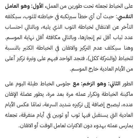
على الخياط تجعله تحت طورين من العمل
، الأول: وهو العامل
النفسي
: حيث أن أي خطأ سيرتكبه في خياطته للثوب، سيكلفه
التأخر عن الانتقال لخياطة الثوب الذي يليه، وبالتالي احتساب
عدد ثياب أقل تم إنجازها، وبالتالي مكافئة أقل نهاية الموسم.
وهنا سيكلف عدم التركيز والاتقان في الخياطة الكثير بالنسبة
للخياط (والشركة ككل)، فتجد الواحد فيهم على وتيرة تركيز أعلى
من الأيام العادية خارج الموسم.
الطور
الثاني: وهو الزخم: مع
جلوس الخياط طيلة اليوم على
ماكينة الخياطة وتكرار عمله مرة بعد مرة، يطور عضلة الإتقان
عنده، ليصبح إضافة إلى تركيزه شديد السرعة، تمامًا عكس الأيام
العادية التي يستقبل فيها ثوب أو ثوبين في أيام متفرقة، تجعله
يمارس عمله بهدوء دون الاكتراث لعامل الوقت أو الاتقان.