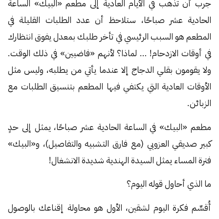
جرب أن تذهب في الأيام العادية إلى مطعم «البيك» الساعة
الحادية عشر صباحًا، ستلاحظ أن عدد الطلبات القليلة في
المطعم هو السبب الرئيسي في تأخر طلبك بمعدل يفوق انتظارك
في أوقات الازدحام! … لماذا؟ لأنهم «فاضيين» في ذلك الوقت.
ولا يقومون بقلي الدجاج إلا عندما يأتي من يطلبه، وليس مثل
الأوقات العادية التي يكتفي فيها المطعم بتنسيق الطلبات مع
الزبائن.
مطعم «البيك» في الساعة الحادية عشر صباحًا، يمثل إلى حدٍ
كبير صديقي العزوبي (مع فارق التشبيه والتفاصيل)، و«البيك»
فترة المساء يمثل السيدة الهندية شديدة الانشغال!
ما الذي أحاول قوله اليوم؟
أُقسِّم فكرة اليوم لشقين، الأول هو محاولة إقناعك بالوصول