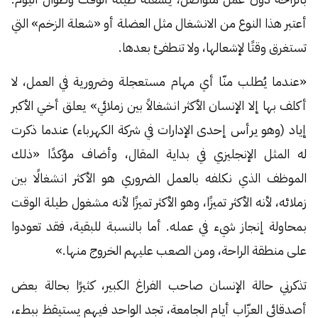
أعتبر هذا النوع من الانشغال مثل العضلة أو «شعلة الزخم» التي
تستغرق وقتًا لإشعالها، ولا تنطفئ بعدها.
«عندما يُطلب منّا أي مهام مستعجلة وضرورية في العمل، لا
أكلف بها إلا الإنسان الأكثر انشغالاً بين زملائي» يعلق أخي الأكبر
إياد (وهو يرأس إحدى الإدارات في شركة الكهرباء) عندما ذكرت
له المثل الإنجليزي في بداية المقال، وأضاف مؤكدًا «ذلك
الموظف الذي نكلفه بالعمل الضروري هو الأكثر انشغالًا بين
زملائه، لأنه الأكثر تميزًا، وهو الأكثر تميزًا لأنه مشغول طيلة الوقت
بمحاولة إنجاز شيء في عمله. أما بالنسبة للبقية، فقد تعودوا
على منطقة الراحة، ومن الصعب عليهم الخروج منها.»
تذكرني حالة الإنسان صاحب الفراغ الكبير، كثيرًا بحالة بعض
أصدقائي العزّاب أيام الجامعة، تجد الواحد فيهم يستيقظ ببطء،