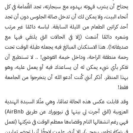
يحتاج أن يشرب قهوته بهدوء مع سيجارته، تجد القُمامة في كل
أنحاء البيت، ولا يمكن لك أن تدخل صالة الجلوس دون أن تجد
أحد كراتين الطعام من الليلة السابقة. لباسه دائمًا غير مرتب
وشعره دائمًا أشعث (إلا في الحالات التي يلتقي فيها مع
صديقاته!). هذا الاستكنان المبالغ فيه يجعله طيلة الوقت تحت
رحمة منطقة الراحة، وداخل خيمة الفوضى! .. لا تستطيع أن
تفكر بأي شيء يمكن له أن يساعدك فيه أو يعمل عليه، وهو
بهذا المنظر. أذكر أنني كُنت أدعو الله أن يتخرجوا من الجامعة
فقط!
وقد قابلت عكس هذه الحالة تمامًا، وهي مثًلا السيدة الهندية
العزوبية (التي أجرت لي بيتها في نيويورك عن طريق AirBnb)
فهي رغم انشغالها التام وقضاءها معظم الوقت في شركتها (تعمل
في شركة تطوير برمجي)، إلا أنني علمت لاحقًا أنها تحضر تمارين