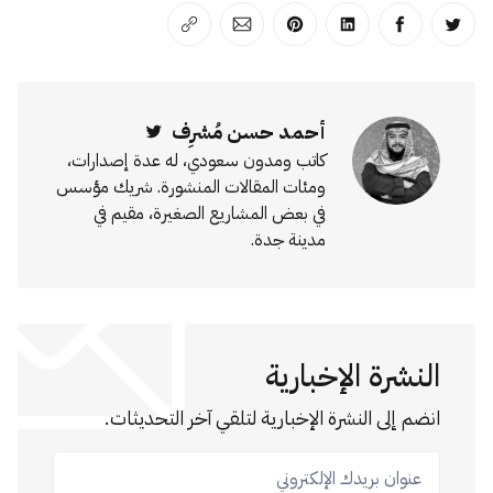
انشر على تويتر
انشر على الفيسبوك
انشر على لينكد إن
انشر على بينترست
انشر على الإيميل
انسخ الرابط
أحمد حسن مُشرِف
Twitter
كاتب ومدون سعودي، له عدة إصدارات،
ومئات المقالات المنشورة. شريك مؤسس
في بعض المشاريع الصغيرة، مقيم في
مدينة جدة.
النشرة الإخبارية
انضم إلى النشرة الإخبارية لتلقي آخر التحديثات.
عنوان بريدك الإلكتروني