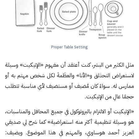
Proper Table Setting
مثل الكثير من البشر، كنت أعتقد أن مفهوم «الإتيكيت» وسيلة
لاستعراض التحذلق و«الأنا» والعظَمةَ لكل شخص مهتم به أو
ممارس له. سواءً كان مُضيف أو مستضيف لأي مناسبة تتطلب
حجمًا عالِ من الإتيكيت.
«الإتيكيت أو الالتزام بالبروتوكول في جميع المحافل والمناسبات،
هو وسيلة تنظيمية أكثر منه استعراضية» كما شرح لي صديقي
العزيز أحمد هوساوي، والمهتم في هذا الموضوع. ويضيف: