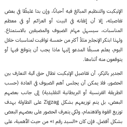
الإتيكيت والتنظيم المبالغ فيه أحيانًا، وإن بدا غليظًا في بعض
تفاصيله، إلا أن إتقانه في البيت أو العزائم أو في معظم
المناسبات، سيسهل مهام الضيوف والمضيفين بالاستمتاع.
ولهذا ابتكر الإنجليز مثلاً أكثر من خمسة تواقيت لمناسبات خلال
اليوم، يعلم مسبقًا المدعو إليها ماذا يجب أن يتوقع فيها أو
يتوقعون منه أثناءها.
الجدير بالذِكر، أن تفاصيل الإتيكيت تطال حتى آلية التعارف بين
الحضور، فلا يمكن أن يجلس أهم الضيوف في العادة (حسب
الطريقة الفرنسية أو البريطانية التقليدية) إلى جانب بعضهم
البعض، بل يتم توزيعهم بشكل Zigzag على الطاولة بهدف
توزيع القوة والاهتمام، ولكي يتعرف الحضور على بعضهم البعض
بشكل أفضل. فإن كان «السيد رقم ١» من حيث الأهمية، على