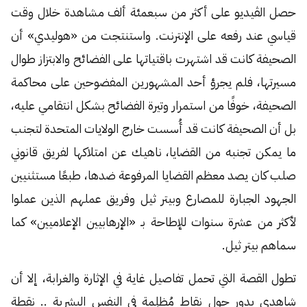
حصل الڤيديو على أكثر من سبعمئة ألف مشاهدة خلال وقت
قياسي عند رفعه على الإنترنت. واستنتجت من «هوليدي» أن
الصحيفة كانت قد اشتهرت باقتياتها على الفضائح والابتزاز طوال
مسيرتها، فلم يجرؤ أحد المشهورين المفضوحين على محاكمة
الصحيفة، خوفًا من استمرار وتيرة الفضائح بشكل انتقامي عليه،
بل أن الصحيفة كانت قد أُسست خارج الولايات المتحدة لتجنب
ما يمكن تجنبه من القضايا، ناهيك عن امتلاكها لفريق قانوني
صلب كان يصد معظم القضايا المرفوعة ضدها، طبعًا مستثنيين
الجهود الجبارة للمصارع وبيتر ثيل وفريق عملهم الذين عملوا
لأكثر من عشرة سنوات للإطاحة بـ «الإرهابيين الإعلاميين» كما
سماهم بيتر ثيل.
تطول القصة التي تحمل تفاصيل غاية في الإثارة والغرابة، إلا أن
شاهدي يدور حول نقاط مُظلِمة في النفس البشرية .. نقطة