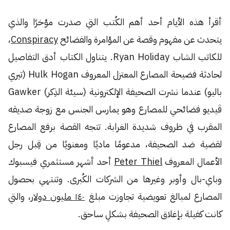
أقرأ هذه الأيام أحد أهم الكُتب التي صدرت مؤخرًا والذي
يتحدث عن مفهوم وقصة عن المؤامرة والفضائح
Conspiracy
،
للكاتب الشاب Ryan Holiday. يتناول الكتاب أدق التفاصيل
لحادثة فضيحة المصارع المعتزل المعروف Hulk Hogan (تيري
باليو) عندما نشرت الصحيفة الإلكترونية (سيئة الذِكر) Gawker
ڤيديو فضائحي للمصارع وهو يمارس الجنس مع زوجة صديقه
المقرب في ظروف شديدة الغرابة. تتجه القصة برفع المصارع
لقضية ضد الصحيفة، مدعومًا ماديًا ومعنويًا من قِبل رجل
الأعمال المعروف
Peter Thiel
أحد أشهر مستثمري فيسبوك
وباي-بال وأوبر وغيرها من الشركات الكُبرى. وتنتهي بحصول
المصارع لمبالغ تعويضية تجاوزت مبلغ
١٤٠ مليون دولار
، والتي
كانت كفيلة بإغلاق الصحيفة بشكلِ ساحق.