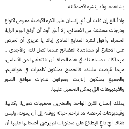
يشاهده، وقد ينشره لأصدقائه.
ولا أبالغ إن قلت أن أي إنسان على الكرة الأرضية معرض لأنواع
ودرجات مختلفة من الفضائح، إلا أنني أود أن أرفع اليوم الراية
الحمراء وأقول للفرد المتابع العادي إياك يا عزيزي أن تحرص
على الاطلاع أو مشاهدة الفضائح عندما تصل لك، والأجدى ..
مهما كانت مشاغبتك في هذه الحياة بأن لا تتعقبها من الأساس،
مهما عُرِضت عليك. فالجميع يملكون كاميرات في هواتفهم،
والجميع يملكون إنترنت ويعرفون عشرات مواقع الصور
والڤيديوهات التي يمكن التحميل عليها.
يملك إنسان القرن الواحد والعشرين محتويات صورية وكتابية
وڤيديوهات مُرخصة قد تزاحم حياته ووقته إلى أن يموت، وليس
هناك أيُ داعٍ للإطلاع على محتويات لم يرضى أصحابها عليها أن