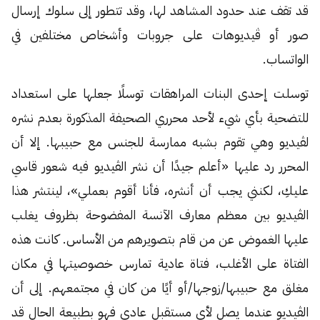
قد تقف عند حدود المشاهد لها، وقد تتطور إلى سلوك إرسال
صور أو ڤيديوهات على جروبات وأشخاص مختلفين في
الواتساب.
توسلت إحدى البنات المراهقات توسلًا جعلها على استعداد
للتضحية بأي شيء لأحد محرري الصحيفة المذكورة بعدم نشره
لڤيديو وهي تقوم بشبه ممارسة للجنس مع حبيبها. إلا أن
المحرر رد عليها «أعلم جيدًا أن نشر الڤيديو فيه شعور قاسي
عليكِ، لكنني يجب أن أنشره، فأنا أقوم بعملي»، لينتشر هذا
الڤيديو بين معظم معارف الآنسة المفضوحة بظروف يغلب
عليها الغموض عن من قام بتصويرهم من الأساس. كانت هذه
الفتاة على الأغلب، فتاة عادية تمارس خصوصيتها في مكان
مغلق مع حبيبها/زوجها/أو أيًا من كان في مجتمعهم. إلى أن
الڤيديو عندما يصل لأي مستقبِل عادي فهو بطبيعة الحال قد