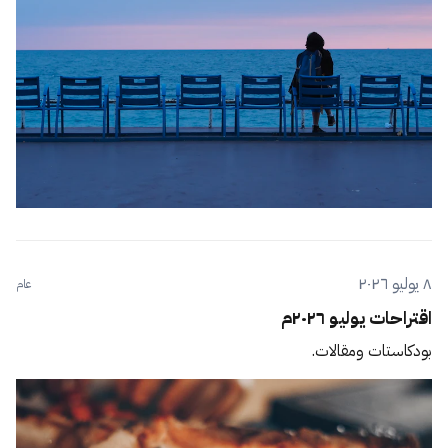
٨ يوليو ٢٠٢٦
عام
اقتراحات يوليو ٢٠٢٦م
بودكاستات ومقالات.