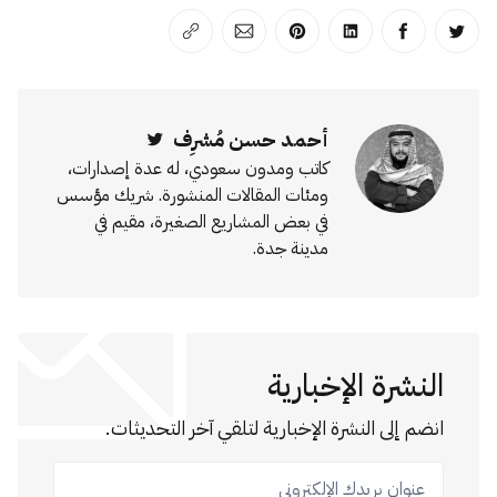
انشر على تويتر
انشر على الفيسبوك
انشر على لينكد إن
انشر على بينترست
انشر على الإيميل
انسخ الرابط
أحمد حسن مُشرِف
Twitter
كاتب ومدون سعودي، له عدة إصدارات،
ومئات المقالات المنشورة. شريك مؤسس
في بعض المشاريع الصغيرة، مقيم في
مدينة جدة.
النشرة الإخبارية
انضم إلى النشرة الإخبارية لتلقي آخر التحديثات.
عنوان بريدك الإلكتروني