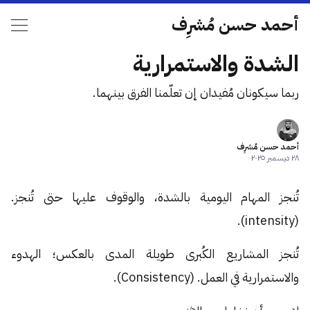
أحمد حسن مُشرِف
الشدة والاستمرارية
ربما سيكونان مُفيدان إن تعلّمنا الفرق بينهما.
أحمد حسن مُشرِف
٢٨ ديسمبر ٢٠٢٥
تُنجز المهام اليومية بالشدة، والوقوف عليها حتى تُنجز.
(intensity).
تُنجز المشاريع الكُبرى طويلة المدى بالعكس؛ الهدوء
والاستمرارية في العمل. (Consistency).