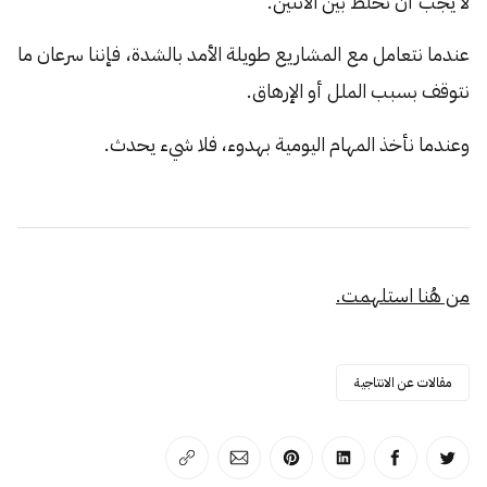
لا يجب أن نخلط بين الاثنين.
عندما نتعامل مع المشاريع طويلة الأمد بالشدة، فإننا سرعان ما
نتوقف بسبب الملل أو الإرهاق.
وعندما نأخذ المهام اليومية بهدوء، فلا شيء يحدث.
من هُنا استلهمت.
مقالات عن الانتاجية
انشر على تويتر
انشر على الفيسبوك
انشر على لينكد إن
انشر على بينترست
انشر على الإيميل
انسخ الرابط