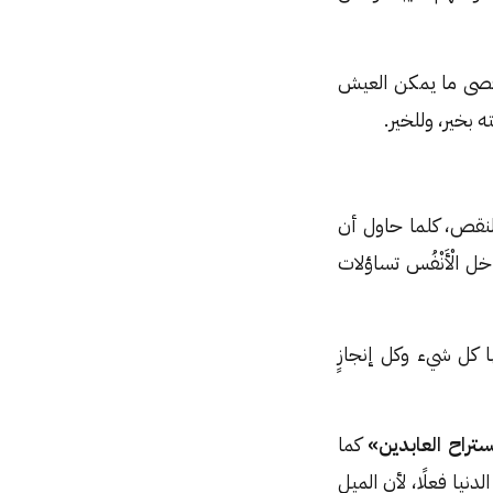
أقصى ما يمكن العيش
 بخير، وللخير.
النقص، كلما حاول أن
ل الْأَنْفُس تساؤلات
ا كل شيء وكل إنجازٍ
ستراح العابدين»
كما
دنيا فعلًا، لأن الميل