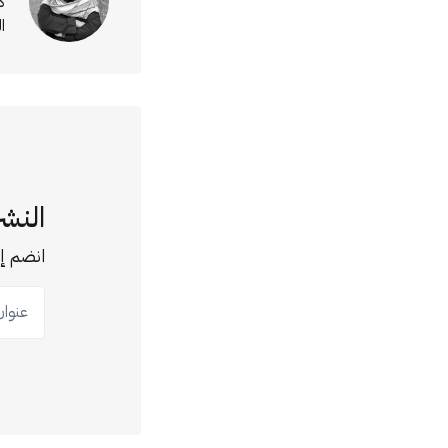
ك
ا
النشر
انضم إل
عنوان ب