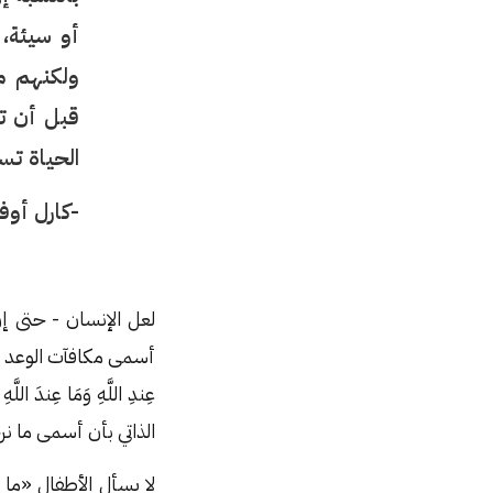
أو سيئة، 
ولكنهم م
قبل أن تظ
الحياة ت
-كارل أوف
لعل الإنسان - حتى إ
أسمى مكافآت الوعد الإلهي لنا ه
الذاتي بأن أسمى ما نر
لا يسأل الأطفال «ما 