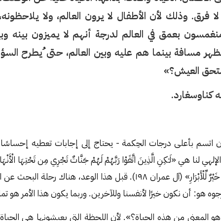
لا فرق. وذلك لأن الأطفال لا يرون العالم، ولا يلاحظونه،
نغمسون بعمق في العالم لدرجة أنهم لا يميزون بينه و
هر مسافة بينما هم عليه وبين العالم، حتى ُيطرح السؤ
ستحق العيش؟»
ه كناوسغارد.
ن اتسم بأعلى درجات الحِكمة - يحتاج إلى إجابات تعطيه إحساسًا 
ي «لَـٰكِنِ الَّذِينَ اتَّقَوْا رَبَّهُمْ لَهُمْ جَنَّاتٌ تَجْرِي مِن تَحْتِهَا الْأَنْهَارُ خَ
عِندِ اللَّهِ وَمَا عِندَ اللَّهِ خَيْرٌ لِّلْأَبْرَارِ» (آل عمران ١٩٨). قبل هذا الوع
جوه هو: أن نكون خيرًا لأنفسنا وللآخرين. وربما يكون هذا الأمر هو تما
هو المعنى من هذه الحياة؟». لأن اللحظة التي يعيشونها هي الحياة، 