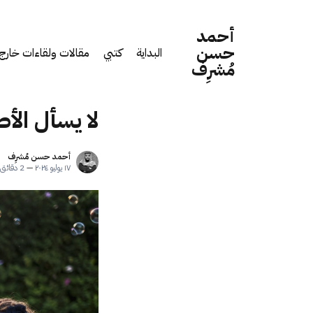
أحمد
حسن
البداية
كتبي
مقالات ولقاءات خارج 
مُشرِف
لا يسأل الأ
أحمد حسن مُشرِف
١٧ يوليو ٢٠٢٤
—
2 دقائق قراءة