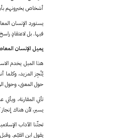
أشخاص يخبرونهم بأن 
يستورد الإنسان المع
فيها. بل لاعتقادٍ راسخ
يميل الإنسان المعاصر
هذا الميل يخدم الاست
يُنْجِز المزيد، وكلما
حول المعنى، وحول الر
تأتي المقارنة، ويأتي
يسير، لأن هناك إنجاز آ
تحثّنا الآداب الإسلا
يقول ابن القيّم. وقبل 