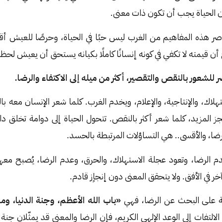
الحياة يجب أن تكون ذات معنى.
اصر هذه المفاهيم من الغرب ليس حبًا في الحياة، وحرصًا للعيش 
 أن قيمته لا تكفي في كونه إنسانًا كاملًا بكيانه يستحق أن يعيش لحظته
 للشعور بالنقص والتقصير، أكثر من ميله إلى الاكتفاء والرضا.
هلاك، والإنتاجية، والإعلام، ويخدم الغرب. كلما شعر الإنسان معه ب
 أنجز المزيد، كلما شعر أكثر بالنقص. تتحول الحياة إلى دوامة تخلق داخ
ضا، والأقسى.. هي التساؤلات المرتبطة بالحسد.
 عدم الرضا، وتعود عجلة الاستهلاك، والحرق، وعدم الرضا، يُصبح معه
خر في الأفق. ولا يتحقق المعنى دون إنجاٍز قادم.
مية على البحث عن الرضا، فهي
«باب الله الأعظم، وجنة الدنيا، وم
الالتفات إلى الوعد الإلهي الكريم، فإن الرضا والمعنى قد يمثّلان جنة ال