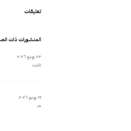
تعليقات
المنشورات ذات الص
٢٢ يونيو ٢٠٢٦
للأعضاء
١٩ يونيو ٢٠٢٦
عام