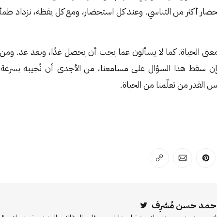
حضار أكثر من التناسي. وعند كل استحضار، ومع كل يقظة، نزداد طمأن
معنى الحياة. كما لا يسألون عما يجب أن يحصل غدًا، وبعد غد. وم
ن سقط هذا السؤال على مسامعنا، من الأجدى أن نُجيبه بسرعة، و
 القدر من تعلّمنا من الحياة.
لفيسبوك
 على لينكد إن
انشر على بينترست
انشر على الإيميل
انسخ الرابط
حمد حسن مُشرِف
Twitter