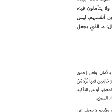
 ولا يتأملون فيه،
بين أنفسهم. ليس
ال: ما الذي يجعل
بالأمان. ولعل إحدى
الِدِينَ فِيهَا نُزُلًا مِّنْ
د، هناك رحلة البحث عن المعنى، أو عن التأكيد
م المعنى.
ولأنهم لا يبحثوا عن