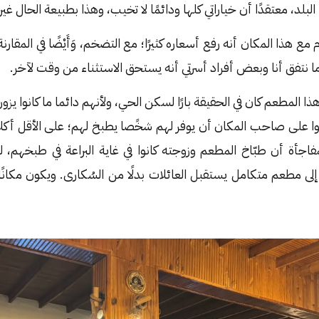
بلد، معتقدًا أن خياراتي كلها ودائمًا لا تخيب، وهذا بطبيعة الحال غير
ع هذا المكان أنه رفع أسعاره كثيرًا؛ مع التضخم، وَأَيْضًا في المقارنة
ما نتفق أنا وبعض أفراد أسرتي أنه يستحق الاستثناء من وقت لآخر.
 المطعم كان في الحقيقة بارًا لسكن الحي، ولأنهم دائما ما كانوا يزو
وا على صاحب المكان أن يوفر لهم شخًصا يطبخ لهم؛ على الأقل أك
مفاجأة أن طبّاخ المطعم وزوجته كانوا في غاية البراعة في طبخه
إلى مطعم متكامل يستقبل العائلات بدلًا من السُكارى. ويكون مكانًا 