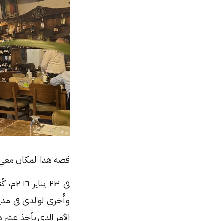
قصة هذا المكان معي ط
في ٢٣
وأُخرى لوالدي في مدي
الأمر الذي يأخذ عشر د