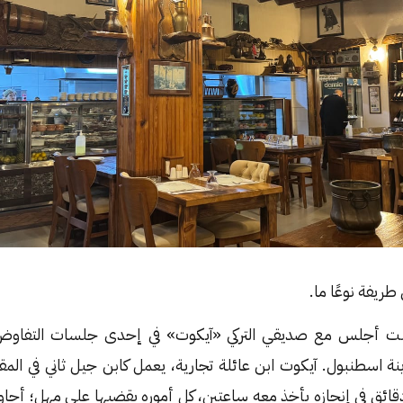
ريفة نوعًا ما.
 يناير ٢٠١٦م، كُنت أجلس مع صديقي التركي «آيكوت» في إحدى جلسات التف
نة اسطنبول. آيكوت ابن عائلة تجارية، يعمل كابن جيل ثاني في المق
قائق في إنجازه يأخذ معه ساعتين، كل أموره يقضيها على مهل؛ أحاول 