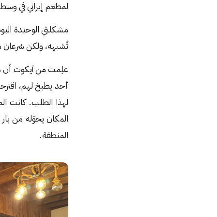
لمطعم إيراني في وسط ال
مشكلتي الوحيدة اليوم م
تُشبهه، ولكن سُرعان 
علِمت من آيكوت أن هذا
أحد يطبخ لهم، اقترح
لهذا الطلب. كانت ال
المكان يحوّله من بار 
المنطقة.