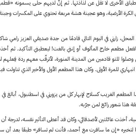
أطباق الأخرى لا تقل عن لذاذتها. ثم إنَّ لديهم حلى يسمونه «قطمي
 الكرة الأرضية، وهو عجينة هشة مربعة تحتوي على المكسرات وجبنة 
حل، زارني في اليوم التالي قادمًا من جدة صديقي العزيز رامي شاكر
لفعل مطعم خارج المألوف أو إنني بالغت! ليعطيني التأكيد. ثم أخذت
وصلوا للتو قادمين من المدينة المنورة، لأترقّب معهم ردة فِعلهم ل
ي انبهاري للمرة الأولى. وكان هذا المطعم الأول والأخير الذي تناولت ف
طعم الغريب كسلاح لإبهار كل من يزورني في اسطنبول، أبالغ في رفع 
قة هذا شعور رائع لمن جرّبه.
ية، أخذت عائلتين لأصدقائي، وكان قد أعطى التأثير نفسه، لدرجة أ
تخبره «إن ما سافرت مع أحمد، فأنت لم تسافر» طبعًا بعد أن سبق ت