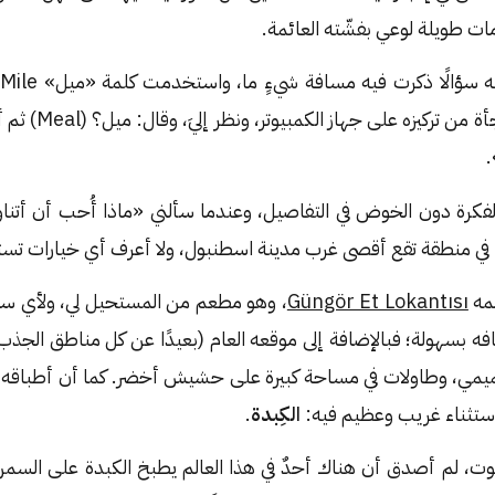
مات طويلة لوعي بفشّته العائمة.
ليست قوية، توقّف فجأ
.
فكرة دون الخوض في التفاصيل، وعندما سألني «ماذا أُحب أن أتن
ا في منطقة تقع أقصى غرب مدينة اسطنبول، ولا أعرف أي خيارات تستحق
مه
Güngör Et Lokantısı
، وهو مطعم من المستحيل لي، ولأي سائ
فه بسهولة؛ فبالإضافة إلى موقعه العام (بعيدًا عن كل مناطق الجذ
حميمي، وطاولات في مساحة كبيرة على حشيش أخضر. كما أن أطباقه تركي
استثناء غريب وعظيم فيه:
الكِبدة
.
كوت، لم أصدق أن هناك أحدٌ في هذا العالم يطبخ الكبدة على السمن