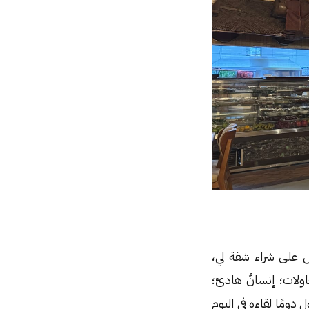
اوض على شراء شقة لي،
اولات؛ إنسانٌ هادئ؛
دومًا لقاءه في اليوم