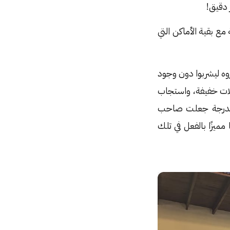
 دقيق!
 مع بقية الأماكن التي
روه ليشربوا دون وجود
لات خفيفة، واستجاب
م، لدرجة جعلت صاحب
مميزًا بالفعل في تلك