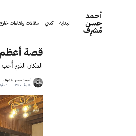
أحمد
حسن
البداية
كتبي
مقالات ولقاءات خارج 
مُشرِف
قصة أعظم م
المكان الذي أُحب أن
أحمد حسن مُشرِف
١٤ نوفمبر ٢٠٢٥
—
1 دقيقة قراءة