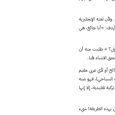
في تلك الجلسة، سألته سؤالًا ذكرت فيه مسافة شيءٍ ما، واستخدمت كلمة «ميل» Mile. ولأن لغته الإنجليزية
ة من تركيزه على جهاز الكمبيوتر، ونظر إليَ، وقال: ميل؟ (Meal) ثم أردف: «أنا جائع، هي
اول؟ » طلبت منه أن
 الانتباه هُنا.
ح أو لأي عربي مقيم
ب السياحي)، فهو شبه
ة تقليدية، إلا إنها
 بهذه الطريقة! شيء