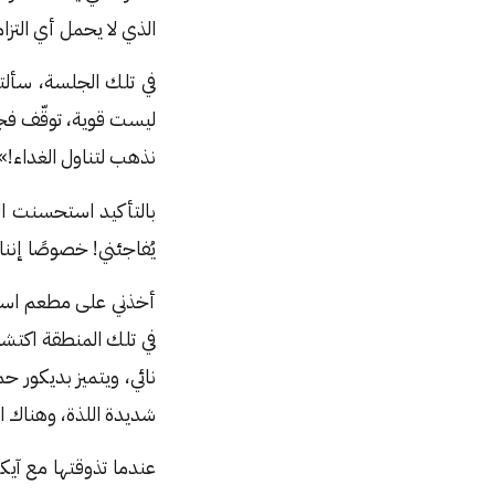
الذي لا يحمل أي التزا
نذهب لتناول الغداء!»
بالتأكيد استحسنت ال
يُفاجئني! خصوصًا إنن
أخذني على مطعم اس
في تلك المنطقة اكتشا
نائي، ويتميز بديكور 
شديدة اللذة، وهناك 
عندما تذوقتها مع آي