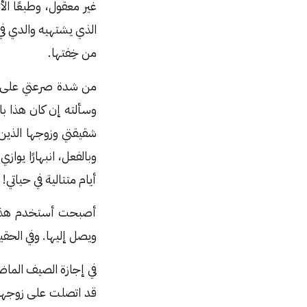
غير معقول، وطبعًا ال
الذي يشتهيه والدي في
من خِفتها.
من شدة صرعتي على الم
وسألته إن كان هذا با
شقيقتي وزوجها الذين 
وبالفعل، انبهارًا يواز
أيام متتالية في حياتي!
أصبحت أستخدم هذا الم
ويصل إليها. وفي الحقي
في إجازة الصيف الماض
قد اتصلت على زوجها ل