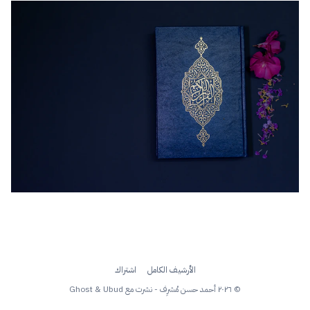
الأرشيف الكامل
اشتراك
© ٢٠٢٦ أحمد حسن مُشرِف - نشرت مع
Ubud
&
Ghost