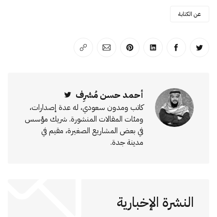
عن الكتابة
انشر على تويتر
انشر على الفيسبوك
انشر على لينكد إن
انشر على بينترست
انشر على الإيميل
انسخ الرابط
أحمد حسن مُشرِف
Twitter
كاتب ومدون سعودي، له عدة إصدارات،
ومئات المقالات المنشورة. شريك مؤسس
في بعض المشاريع الصغيرة، مقيم في
مدينة جدة.
النشرة الإخبارية