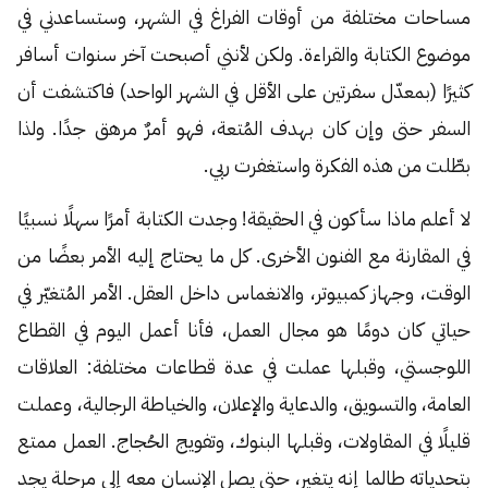
مساحات مختلفة من أوقات الفراغ في الشهر، وستساعدني في
موضوع الكتابة والقراءة. ولكن لأنني أصبحت آخر سنوات أسافر
كثيرًا (بمعدّل سفرتين على الأقل في الشهر الواحد) فاكتشفت أن
السفر حتى وإن كان بهدف المُتعة، فهو أمرٌ مرهق جدًا. ولذا
بطّلت من هذه الفكرة واستغفرت ربي.
لا أعلم ماذا سأكون في الحقيقة! وجدت الكتابة أمرًا سهلًا نسبيًا
في المقارنة مع الفنون الأخرى. كل ما يحتاج إليه الأمر بعضًا من
الوقت، وجهاز كمبيوتر، والانغماس داخل العقل. الأمر المُتغيّر في
حياتي كان دومًا هو مجال العمل، فأنا أعمل اليوم في القطاع
اللوجستي، وقبلها عملت في عدة قطاعات مختلفة: العلاقات
العامة، والتسويق، والدعاية والإعلان، والخياطة الرجالية، وعملت
قليلًا في المقاولات، وقبلها البنوك، وتفويج الحُجاج. العمل ممتع
بتحدياته طالما إنه يتغير، حتى يصل الإنسان معه إلى مرحلة يجد