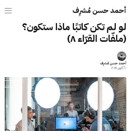
أحمد حسن مُشرِف
لو لم تكن كاتبًا ماذا ستكون؟
(ملفّات القرّاء ٨)
أحمد حسن مُشرِف
١ أكتوبر ٢٠٢٤