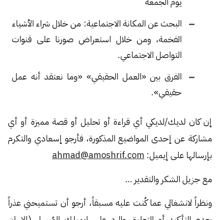
يوم الجمعة
البحث عن المكانة الاجتماعية: من خلال شراء الأشياء
الفخمة، ومن خلال استعراض صورنا على قنوات
التواصل الاجتماعي.
الفرق بين «العمل الحقيقي» «وما نعتقد أنه عمل
حقيقي».
إن كان لديك/لديكي أي قراءة أو تحليل أو قصة مميزة أو أي
مشاركة عن إحدى المواضيع المذكورة، فأرجو إسعادي والتكرم
بإرسالها على إيميل:
ahmad@amoshrif.com
مع جزيل الشكر والتقدير …
ونظراً لانشغالي عما كُنت عليه مسبقاً، أرجو أن تستميحني عذراً
بعدم التأكيد أو التعليق والرد على إيميلك المُرسل (إلا إن