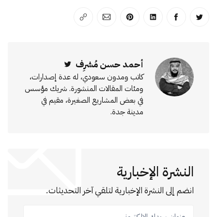
انشر على تويتر
انشر على الفيسبوك
انشر على لينكد إن
انشر على بينترست
انشر على الإيميل
انسخ الرابط
أحمد حسن مُشرِف
Twitter
كاتب ومدون سعودي، له عدة إصدارات،
ومئات المقالات المنشورة. شريك مؤسس
في بعض المشاريع الصغيرة، مقيم في
مدينة جدة.
النشرة الإخبارية
انضم إلى النشرة الإخبارية لتلقي آخر التحديثات.
عنوان بريدك الإلكتروني