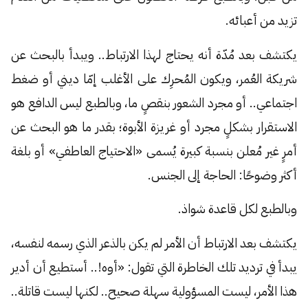
تزيد من أعبائه.
يكتشف بعد مُدّة أنه يحتاج لهذا الارتباط.. ويبدأ بالبحث عن
شريكة العُمر، ويكون المُحرِك على الأغلب إمّا ديني أو ضغط
اجتماعي.. أو مجرد الشعور بنقصٍ ما، وبالطبع ليس الدافع هو
الاستقرار بشكلٍ مجرد أو غريزة الأبوة؛ بقدر ما هو البحث عن
أمرٍ غير مُعلن بنسبة كبيرة يُسمى «الاحتياج العاطفي» أو بلغة
أكثر وضوحًا: الحاجة إلى الجنس.
وبالطبع لكل قاعدة شواذ.
يكتشف بعد الارتباط أن الأمر لم يكن بالذعر الذي رسمه لنفسه،
يبدأ في ترديد تلك الخاطرة التي تقول: «أوه!.. أستطيع أن أدير
هذا الأمر، ليست المسؤولية سهلة صحيح.. لكنها ليست قاتلة..