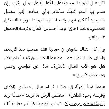
لكن قبل الارتباط، تبحث (على الأغلب) على رجل مثالي، وإن
تقدم بها العمر قليلًا، سأغامر برأي مفاده: إنها ستقبل
بالموجود أيًا كان. فهي واضحة.. تريد الارتباط.. وتريد الاستقرار
العاطفي، وبلغة أخرى: تريد إحساس الأمان وفرصة الحصول
على طِفل.
وإن كان هناك تشوش في حياتها فقد يصيبها بعد الارتباط،
ولسان حالها يقول: «هل هو هذا الرجل الذي كنت أحلم له؟..
هل هو الأب المثالي لأبنائي؟.. ماذا عن دراستي وعملي
ومستقبلي؟.. إلخ.»
عندما تبدأ المرأة في حياتها في استقبال إحساسي (الأمان
وفرصة وجود الطفل).. ستعطي الرجل ما يريد: «
حسنًا تريد
إشباعًا عاطفيًا وجنسيًا؟
.. اثبت لي (ولو بشكل غير معلن) أنك