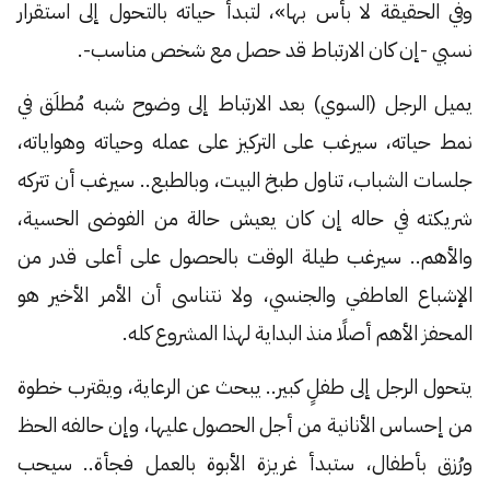
وفي الحقيقة لا بأس بها»، لتبدأ حياته بالتحول إلى استقرار
نسبي -إن كان الارتباط قد حصل مع شخص مناسب-.
يميل الرجل (السوي) بعد الارتباط إلى وضوح شبه مُطلَق في
نمط حياته، سيرغب على التركيز على عمله وحياته وهواياته،
جلسات الشباب، تناول طبخ البيت، وبالطبع.. سيرغب أن تتركه
شريكته في حاله إن كان يعيش حالة من الفوضى الحسية،
والأهم.. سيرغب طيلة الوقت بالحصول على أعلى قدر من
الإشباع العاطفي والجنسي، ولا نتناسى أن الأمر الأخير هو
المحفز الأهم أصلًا منذ البداية لهذا المشروع كله.
يتحول الرجل إلى طفلٍ كبير.. يبحث عن الرعاية، ويقترب خطوة
من إحساس الأنانية من أجل الحصول عليها، وإن حالفه الحظ
ورُزق بأطفال، ستبدأ غريزة الأبوة بالعمل فجأة.. سيحب