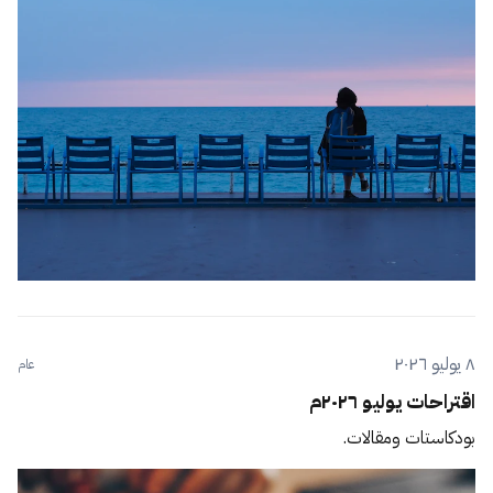
٨ يوليو ٢٠٢٦
عام
اقتراحات يوليو ٢٠٢٦م
بودكاستات ومقالات.