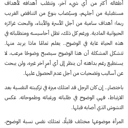
أطفاله أكثر من أي شيء آخر، وتنقلب أهدافه لأهداف
مستقبلية من أجلهم، وسيُصاب بنوع من التناقض الغريب
ربما؛ أهداف سامية من أجل الأسرة والأبناء، والبحث غرائزه
الحيوانية المادية. ورغم كل ذلك، تظل أحاسيسه ومتطلباته في
هذه الحياة غاية في الوضوح.. يعلم تمامًا ماذا يريد منها.
تتشكل المشكلة أن هذا الوضوح سيصبح وضوحًا مرعب، لا
يستطيع رغم بداهته أن ينظر إلى أي أمرٍ آخر غيره، ولن يبحث
عن أساليب وتضحيات من أجل عدم الحصول عليها.
باختصار.. إن كان الرجل قد امتلك ميزة في تركيبته النفسية بعد
الارتباط، فهي الوضوح في طلباته ورغباته وطموحاته. عكس
التشوش الذي أصابه قبلها.
المرأة موضوعها مختلف قليلًا، تمتلك نفس نسبة الوضوح،