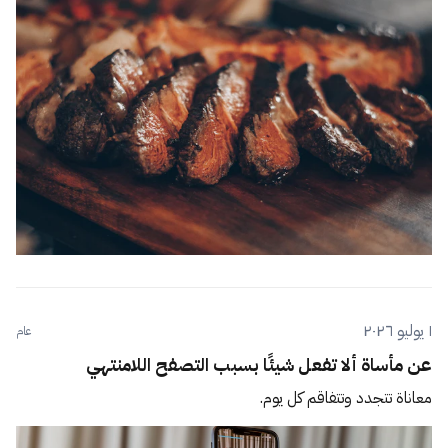
١ يوليو ٢٠٢٦
عام
عن مأساة ألا تفعل شيئًا بسبب التصفح اللامنتهي
معاناة تتجدد وتتفاقم كل يوم.