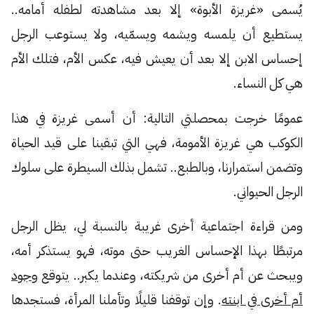
يُسمى «غريزة الأبوة» إلا بعد مشاهدته لطفله أمامه..
يستطيع أن يلمسه ويشمه ويسمّيه، ولا يستوعب الرجل
إحساس الابن إلا بعد أن يعيش فيه، عكس الأم، فتلك الأم
هي كل النساء.
عمومًا خرجت بمحصلتي التالية: أن أسمى غريزة في هذا
الكوكب هي غريزة الأمومة، فهي التي تبقينا على قيد الحياة
وتضمن استمرارنا، وبالطبع.. تشمل بذلك السيطرة على سلوك
الرجل الحيواني.
ومن قراءة اجتماعية أخرى غريبة بالنسبة لي، يظل الرجل
مرتبطًا بهذا الإحساس الغريب حتى موته، فهو يستذكر أمه،
ويبحث عن أم أخرى من شريكته، وعندما يكبر.. يتوقع
وجود
أم أخرى في ابنته
. وإن توقفنا قليلًا وتأملنا المرأة، فستجدها