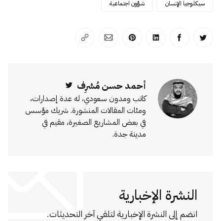
سيكلوجيا الإنسان
شؤون اجتماعية
انشر على تويتر
انشر على الفيسبوك
انشر على لينكد إن
انشر على بينترست
انشر على الإيميل
انسخ الرابط
أحمد حسن مُشرِف
Twitter
كاتب ومدون سعودي، له عدة إصدارات،
ومئات المقالات المنشورة. شريك مؤسس
في بعض المشاريع الصغيرة، مقيم في
مدينة جدة.
النشرة الإخبارية
انضم إلى النشرة الإخبارية لتلقي آخر التحديثات.