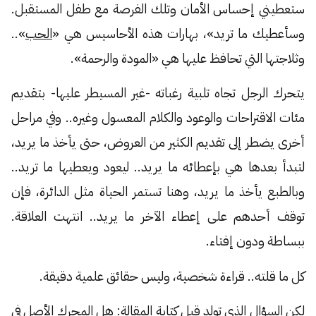
ستعطيني إحساس الأمان وتلك الفرصة مع طفل المستقبل.
وسأعطيك ما تريد»، بهارات هذه الأحاسيس هي «
الحب
»..
وثلاجتها التي تحافظ عليها هي «المودة والرحمة».
يتحرك الرجل تجاه تلبية رغباته -غير المسيطر عليها- بتقديم
مئات الاقتراحات والوعود والكلام المعسول وغيره.. وفي مراحل
أخرى يضطر إلى تقديم الكثير من العروض، حتى يأخذ ما يريد،
لتبدأ بعدها هي بإعطائه ما يريد.. ليعود ويعطيها ما تريد..
وبالطبع يأخذ ما يريد، وهنا تستمر الحياة مثل الدائرة، فإن
توقف أحدهم على إعطاء الآخر ما يريد.. انتهت العلاقة.
ببساطة ودون إفتاء.
كل ما قلته.. قراءة شخصية، وليس حقائق علمية دقيقة.
لكن السؤال الذي تولد قبل كتابة المقالة: هل المحرك الأصل في