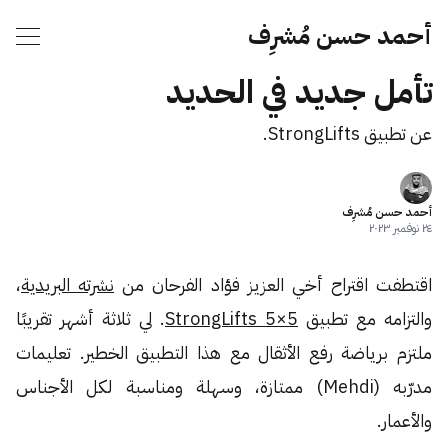
أحمد حسن مُشرِف
تأمل جديد في الحديد
عن تطبيق StrongLifts.
أحمد حسن مُشرِف
٢٤ نوفمبر ٢٠٢٣
اقتطفت اقتراح أخي العزيز فؤاد الفرحان من
نشرته البريدية
،
والتزامه مع تطبيق
StrongLifts 5×5
. لي ثلاثة أشهر تقريبًا
ملتزم برياضة رفع الأثقال مع هذا التطبيق الخطير. تعليمات
مدرّبه (Mehdi) ممتازة، وسهلة ومناسبة لكل الأجناس
والأعمار.