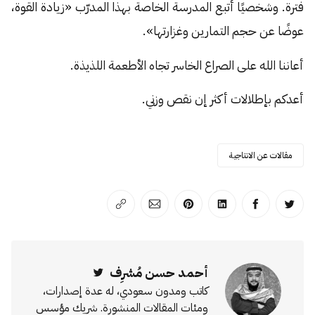
فترة. وشخصيًا أتبع المدرسة الخاصة بهذا المدرّب «زيادة القوة،
عوضًا عن حجم التمارين وغزارتها».
أعاننا الله على الصراع الخاسر تجاه الأطعمة اللذيذة.
أعدكم بإطلالات أكثر إن نقص وزني.
مقالات عن الانتاجية
انشر على تويتر
انشر على الفيسبوك
انشر على لينكد إن
انشر على بينترست
انشر على الإيميل
انسخ الرابط
أحمد حسن مُشرِف
Twitter
كاتب ومدون سعودي، له عدة إصدارات،
ومئات المقالات المنشورة. شريك مؤسس