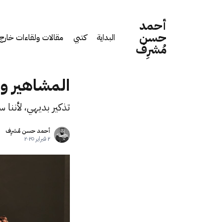
أحمد
حسن
البداية
كتبي
مقالات ولقاءات خارج 
مُشرِف
المشاهير وا
تذكير بديهي، لأننا
أحمد حسن مُشرِف
٢ فبراير ٢٠٢٥