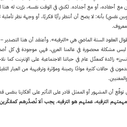
ن مع أحفاده، أو مع أجداده. لكنني في الوقت نفسه، برّرت له هذا
وبين نفسي) بأنه: لا يصح أن أنتظر رأيًا فكريًا، أو وجهة نظر تأملي
 معروف.
ال العقود الستة الماضي هي «الترفيه». وأعتقد أن هذا التصدير –
ليس مشكلة محصورة في عالمنا العربي، فهي موجودة في كل أصقا
نسرز» زائدة كمعدّل عام في حياتنا الاجتماعية على الإنترنت كما نلا
مون في حالات كثيرة موادًا رصينة ومؤثرة وترفيهية من العيار الثقيل (
والمغنيين.
وقّع أن المشهور أو الممثل قادر على التأثير على أفكارنا بنفس قدر
همتهم الترفيه، عملهم هو الترفيه. يجب ألا نُصدِّرهم كمفكّرين