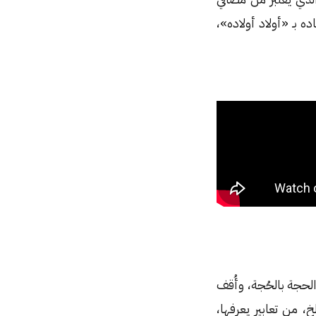
ه بـ «أولاد أولاده»،
 الحجة بالحُجة، وأُقف
، من تعابير يعرفها،