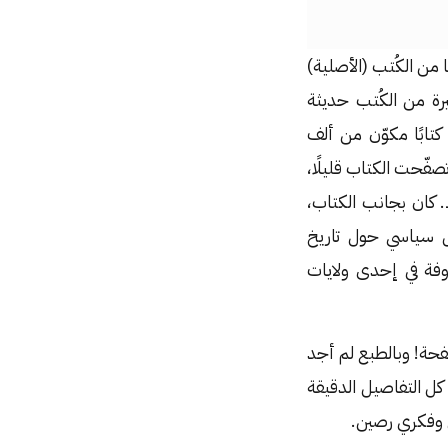
من الكُتب (الأصلية)
رة من الكُتب حديثة
 الهند، ولفت نظري كتابًا مكوّن من ألف
فّحت الكتاب قليلًا،
كان بجانب الكتاب،
 سياسي حول تاريخ
وفة في إحدى ولايات
حة! وبالطبع لم أجد
 كل التفاصيل الدقيقة
 وفكري رصين.