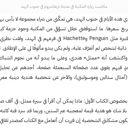
مكاسب زيارة المكتبة في مدينة تريفاندروم في جنوب الهند
هذه الأيام في جنوب الهند، هي تمكّني من شراء مجموعة لا بأس بها 
 بربع سعرها. ما استوقفني خلال تسوّقي من المكتبة وجود حزمة كبي
الإصدار من دور نشر كبيرة مثل Penguin وHachette في فرعهم في
تية لشخص لم أتعرّف عليه، ولم يكن يبدو مألوفًا لي على الإطلاق. تص
اكتشفت أنه «ممثل» هندي، وعلى ما يبدو أنه من نجوم الشباك. 
احدٍ فيهم يفوق عدد صفحاته السبعمئة صفحة، أحدهم عن تحليل
 (أمثال ستالين وموسوليني)، والآخر عن شخصية هندية دينية معر
خصوص الكتاب الأول: ماذا يمكن أن أقرأ في سيرة ممثل، في ألف صف
ب بلا شك هو هدية قيمة لمعجبيه عبر السنين، وربما قد سرد فيه كاتبه
ستكون مشكلتي الشخصية إن قررت أن أتعامل مع الكتاب كمصدر ثقافي