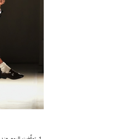
１.توقّفت اليوم عن