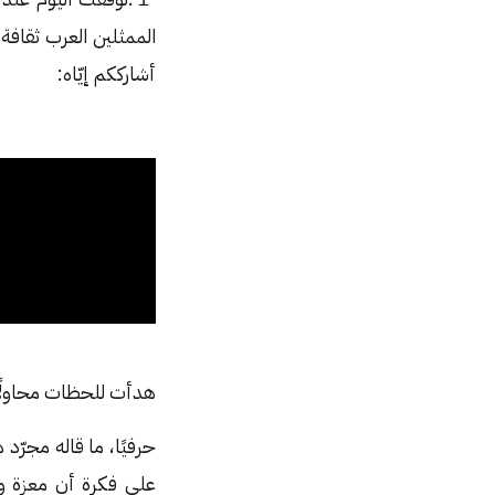
الممثلين العرب ثقافة 
أشارككم إيّاه:
هدأت للحظات محاولًا 
حرفيًا، ما قاله مجرّد 
على فكرة أن معزة ومح