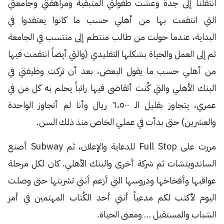
انتقلنا إلى جدة وعشت طفولتي المتبقية ومراهقتي وجامعتي
التي انتقمت بها من أهلي حسب ما كانوا يعتقدوا في
البداية، عندما حولت من طالب منتطم إلى منتسب في الجامعة
ثم إلى العمل والحياة بشكلها التقليدي (والتي أيضاً انتقمت فيها
من أهلي حسب ما يقول البعض، بعد أن تركت وظيفتي في
البنك الأهلي والتي كُنت أتقاضى فيها راتباً يحلم به كل من في
عمري، يتجاوز بقليل الـ ٦،٥٠٠ ريال وأنا لم أتجاوز الواحدة
والعشرين) حتى بدأت في عملي الخاص منذ ذلك السن.
مررت على Full Stop للدعاية والإعلان، ثم Subway أصنع
الساندويتشات ثم شركة أخرى والبنك الأهلي. كان لكل مرحلة
عواقبها وأفخاخها ودروسها التي أزعم أنني تشربتها حتى وصلت
اليوم لأكتب لكم مدعياً أنني أحد الكُتاب المهتمين في أمر
الشباب والمستقبل … ومعنى الحياة.