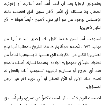
يعاملونني كرجل! بعد أن كُنت أُعد أحد أبنائهم أو إخوتهم
الصغار، ولا مشكلة في الأمر الأخير سوى أنني افتقدت ذلك
الإحساس بوجود من هو أكبر مني، لأصبح -أيضاً فجأة – الأخ
الكبير لآخرين!
تستوعب أمر السن عندما تقول لك إحدى البنات أنها من
مواليد ١٩٩٦، لتُصدم فجأة وتربط هذا التاريخ بادعائها أنها تبلغ
العشرين! الكثير من الذكريات التي عشتها لا يستوعبها تماماً من
لحقوك قليلاً في «موديل» الولادة، وعندما تشارك أهلك بالدفع
عند أي خروج أو مشاريع ترفيهية تستوعب أنك بالفعل لم
تصبح ذلك الإبن أو الأخ الصغير أو أي شيء آخر غير الرجل
المسؤول.
أصبحت اليوم لا أحب أن أتحدث كثيراً عن عمري، ولم أُحب في