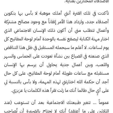
الأصدقاء المختارين بعناية.
تأكدت في تلك الفترة أنني أملك موهبة لا بأس بها بتكوين
أصدقاء جدد، وازداد هذا الأمر إتقاناً مع وجود مصالح مشتركة
وأعمال تتطلب مني أن أكون ذلك الإنسان الاجتماعي الذي
اختار مهنة الكتابة ليصفع نفسه بالوحدة أمام لوحة المفاتيح كل
يوم لساعات. لا أعلم ما سيحمله المستقبل في ظل هذا التناقض
الذي صنعته في الضياع بين نشأة تعودت على الحماس والسهر
واللعب، وبين أعمال جدية يحاول أن يرسم بها الإنسان
مستقبله مع ساعات طويلة أمام لوحة المفاتيح، على كل حال
أجد أن حكمة الله اختارتني لهذه المهمة، ولا بأس بالنسبة لي
على أيٍ حال طالما أنك ما زلت تقرأ هذه الكلمات يا عزيزي.
عموماً … تتغير طبيعتك الاجتماعية بعد أن تستوعب (عند
الثلاثين على ما أعتقد) أنك لا تحتاج بالضرورة أن تُصاحب