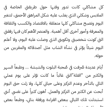
كل مشاكلي كانت تدور وقتها حول طريقتي الخاصة في
الملابس وشكلي الذي يغلب عليه شكل المراهق الأحمق، لتتغير
اليوم وتصبح مشاكلي كلها متعلقة بالاقتصاد والكسب والثقافة
والمعرفة وأمور أخرى أقل أهمية. والعنصر الأهم كان فيها رفقتي
التي كونت شخصيتي وتكويني الذي وصلت عليه اليوم، ولا أعلم
اليوم شيئاً يؤثر في نشأة الشاب مثل أصدقائه والمقربين من
حوله.
أيام عديدة صُرفت في صُحبة البلوت والشيشة … وطبعاً السهر
والكثير من “الفلة”التي غالباً ما كانت تؤثر على يوم عملي
التالي بالتأخر وعدم التركيز وعلى حياتي كلها، ولا زلت حتى اليوم
أبحث عن الكثير من التركيز والعمل. أهون كثيراً على نفسي أنني
استبدلت تلك الليالي ببعض القراءة ورفقة بناتي، وطبعاً بعض