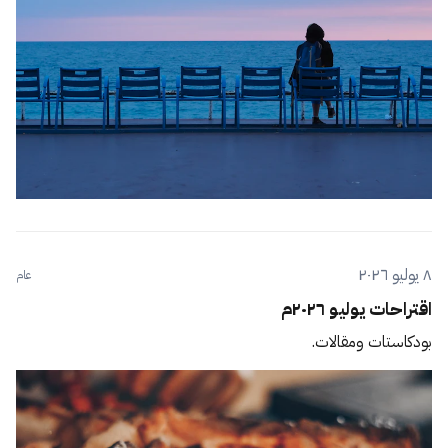
٨ يوليو ٢٠٢٦
عام
اقتراحات يوليو ٢٠٢٦م
بودكاستات ومقالات.