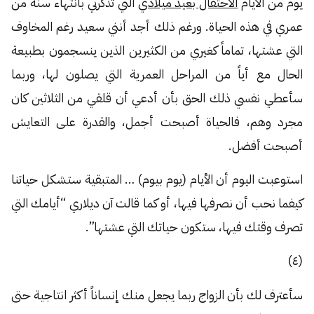
يوم من الأيام
الاحتفال بعيد ميلادي
التي تذكرني بانتهاء سنة من
عمري في هذه الحياة. ورغم ذلك أجد أنني سعيد رغم المخاوف
التي عشتها، تماماً كغيري من الكثيرين الذين ينسجمون بطبيعة
الحال مع أياً من المراحل العمرية التي يصلون لها، وربما
سأعطي نفسي ذلك الحق بأن أدعي أن قلقي من الثلاثين كان
مجرد وهم، فالحياة أصبحت أجمل، والقدرة على التعايش
أصبحت أفضل.
استوعبت اليوم أن الأيام (يوم بيوم) … المتبقية ستشكل حياتنا
كيفما نحب أن نصرفها فيها، أو كما قالت آن ديلاري “أيامك التي
تصرف وقتك فيها، ستكون حياتك التي عشتها”.
(٤)
سأعترف لك بأن الزواج ربما يجعل منك إنساناً أكثر انتاجية حتى