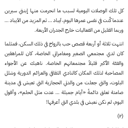
كل تلك الوصلات اليومية لسبب ما انحرمت منها إبنتي سيرين
عندما كُنت في نفس عمرها اليوم، آيباد … ثم المزيد من الآيباد …
وربما القليل من الفعاليات خارج الجدران الأربعة.
انتهت ثلاثة أو أربعة قصص حب بالزواج في ذلك السكن، فمثلما
كان لدي مجتمعي الصغير ومغامراتي الخاصة، كان للمراهقين
والفئة الأكبر قليلاً مجتمعاتهم الخاصة. ناهيك عن الأجواء
المصاحبة لذلك المكان كالنادي الثقافي والعزائم الدورية وشلل
البلوت، والتي جعلت من والدتي الحجازية التي تعيش في مدينة
صامتة تعلق دائمةً «أيام جميلة … عدت مثل الحلم»، وأقول
اليوم، لم نكن نعيش في بلدي التي أعرفها!
(٢)