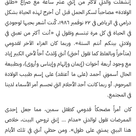
إنشغلت والدتي لأكثر من إثني عشر ساعة مع صراع «طلق
الولادة» مصاحباً لسكر الحمل قبل أن أخرج لهذه الحياة بشكل
درامي في الرياض في ٢٢ نوڤمبر ١٩٨٦، كُنت أشعر بحبها لوجودي
في الحياة في كل مرة تبتسم وتقول لي «أنت أكثر من تعبني في
ولادتي بينكم أنتم الستة». وربما كان العزاء الآخر لقدومي
(متأخراً وبالغلط كما تقول أختي) أنني وُلدتُ أخاً لأخي الكبير إياد
مع وجود أربعة أخوات (إيمان وإلهام وإيناس وأروى)، وبطبيعة
الحال أسموني أحمد (على ما أعتقد) على إسم طبيب الولادة
المرحوم. أو ربما كانت أحد الأحلام التي تحسم أمر الأسماء لدينا
في المجتمع.
كان أمراً مضحكاً قدومي كطفل سمين، مما جعل إحدى
الممرضات تقول لوالدتي «مدام … إنتي تروحي البيت، خلاص
هذا البيبي يمشي على طول». ومن حظي أنني في تلك الأيام