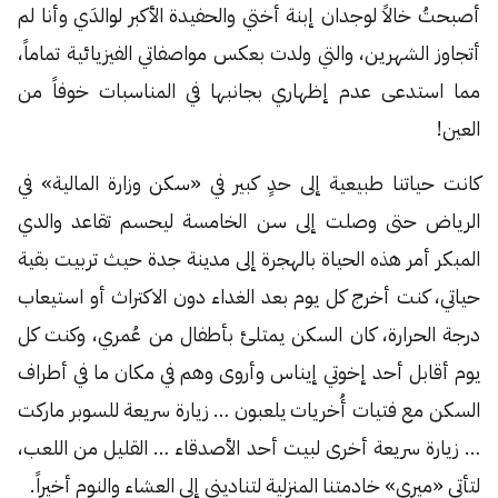
أصبحتُ خالاً لوجدان إبنة أختي والحفيدة الأكبر لوالدَي وأنا لم
أتجاوز الشهرين، والتي ولدت بعكس مواصفاتي الفيزيائية تماماً،
مما استدعى عدم إظهاري بجانبها في المناسبات خوفاً من
العين!
كانت حياتنا طبيعية إلى حدٍ كبير في «سكن وزارة المالية» في
الرياض حتى وصلت إلى سن الخامسة ليحسم تقاعد والدي
المبكر أمر هذه الحياة بالهجرة إلى مدينة جدة حيث تربيت بقية
حياتي، كنت أخرج كل يوم بعد الغداء دون الاكتراث أو استيعاب
درجة الحرارة، كان السكن يمتلئ بأطفال من عُمري، وكنت كل
يوم أقابل أحد إخوتي إيناس وأروى وهم في مكان ما في أطراف
السكن مع فتيات أُخريات يلعبون … زيارة سريعة للسوبر ماركت
… زيارة سريعة أخرى لبيت أحد الأصدقاء … القليل من اللعب،
لتأتي «ميري» خادمتنا المنزلية لتناديني إلى العشاء والنوم أخيراً.