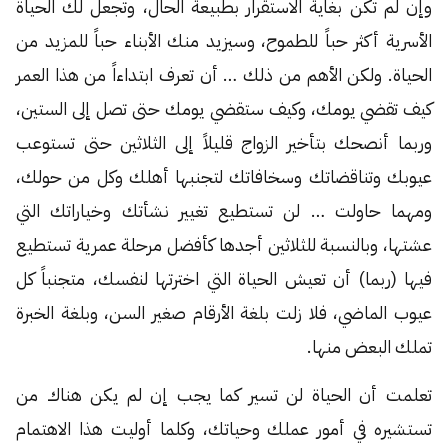
وإن لم تكن بغاية الاستقرار بطبيعة الحال، وتجعل لك الحياة
الأسرية أكثر حباً للطموح، وسيزيد منك الأبناء حباً للمزيد من
الحياة. ولكن الأهم من ذلك … أن تعرف ابتداءاً من هذا العمر
كيف تقضي يومك، وكيف ستقضي يومك حتى تصل إلى الستين،
وربما أنصحك بتأخير الزواج قليلاً إلى الثلاثين حتى تستوعب
عيوبك وتناقضاتك وسخافاتك لتجنبها أهلك وكل من حولك،
ومهما حاولت … لن تستطيع تغيير نشأتك وخياراتك التي
عشتها، وبالنسبة للثلاثين أجدها كأفضل مرحلة عمرية تستطيع
فيها (ربما) أن تعيش الحياة التي اخترتها لنفسك، متجنباً كل
عيوب الماضي، فلا زلت بلغة الأرقام صغير السن، وبلغة الخبرة
تملك البعض منها.
تعلمت أن الحياة لن تسير كما يجب إن لم يكن هناك من
تستشيره في أمور عملك وحياتك، وكلما أوليت هذا الاهتمام