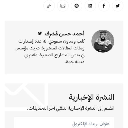
انشر على تويتر
انشر على الفيسبوك
انشر على لينكد إن
انشر على بينترست
انشر على الإيميل
انسخ الرابط
أحمد حسن مُشرِف
Twitter
كاتب ومدون سعودي، له عدة إصدارات،
ومئات المقالات المنشورة. شريك مؤسس
في بعض المشاريع الصغيرة، مقيم في
مدينة جدة.
النشرة الإخبارية
انضم إلى النشرة الإخبارية لتلقي آخر التحديثات.
عنوان بريدك الإلكتروني