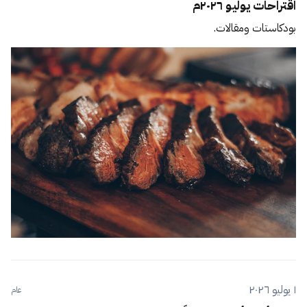
اقتراحات يوليو ٢٠٢٦م
بودكاستات ومقالات.
١ يوليو ٢٠٢٦
عام