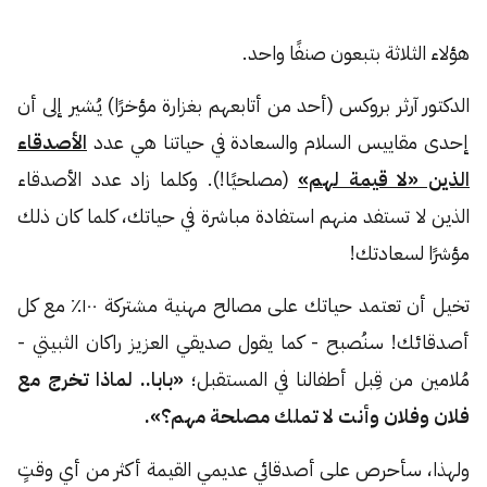
هؤلاء الثلاثة بتبعون صنفًا واحد.
الدكتور آرثر بروكس (أحد من أتابعهم بغزارة مؤخرًا) يُشير إلى أن
إحدى مقاييس السلام والسعادة في حياتنا هي عدد
الأصدقاء
الذين «لا قيمة لهم»
(مصلحيًا!). وكلما زاد عدد الأصدقاء
الذين لا تستفد منهم استفادة مباشرة في حياتك، كلما كان ذلك
مؤشرًا لسعادتك!
تخيل أن تعتمد حياتك على مصالح مهنية مشتركة ١٠٠٪ مع كل
أصدقائك! سنُصبح - كما يقول صديقي العزيز راكان الثبيتي -
مُلامين من قِبل أطفالنا في المستقبل؛
«بابا.. لماذا تخرج مع
فلان وفلان وأنت لا تملك مصلحة مهم؟».
ولهذا، سأحرص على أصدقائي عديمي القيمة أكثر من أي وقتٍ