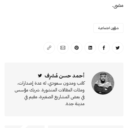
مضى.
شؤون اجتماعية
انشر على تويتر
انشر على الفيسبوك
انشر على لينكد إن
انشر على بينترست
انشر على الإيميل
انسخ الرابط
أحمد حسن مُشرِف
Twitter
كاتب ومدون سعودي، له عدة إصدارات،
ومئات المقالات المنشورة. شريك مؤسس
في بعض المشاريع الصغيرة، مقيم في
مدينة جدة.