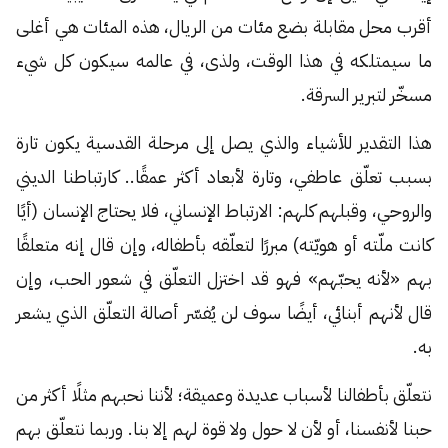
أقرب محل مقابلة بضع مئات من الريال، هذه المئات هي أغلى
ما سيمتلكه في هذا الوقت، ولذى، في عالمه سيكون كل شيء
مسخّر لتبرير السرقة.
هذا التقدير للأشياء والذي يصل إلى مرحلة القدسية يكون تارة
بسبب تعلّق عاطفي، وتارة لأبعاد أكثر عمقًا.. كارتباطنا الديني
والروحي، وقبلهم كلهم: الارتباط الإنساني، فلا يحتاج الإنسان (أيًا
كانت ملّته أو هويّته) مبررًا لتعلّقه بأطفاله، وإن قال إنه متعلقًا
بهم «لأنه يحبّهم» فهو قد اختزل التعلّق في شعور الحب، وإن
قال لأنهم أبنائي، أيضًا سوف لن يُفسّر أصالة التعلّق الذي يشعر
به.
نتعلّق بأطفالنا لأسباب عديدة وعميقة؛ لأننا نحبهم مثلًا أكثر من
حبنا لأنفسنا، أو لأن لا حول ولا قوة لهم إلا بنا. وربما نتعلّق بهم