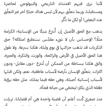
لأننا نرى فيهم الامتداد التاريخي والبيولوجي لحاضرنا
ومستقبلنا، وربما نتعلّق بهم لأن ليس هناك خيارًا آخر غير التعلّق
عند البعض! أو لكل ما ذُكّر.
يذهب مع الحق الأصيل إن أُنتزِع شيئًا من الإنسانية؛ الكرامة
مثلًا؟ الإحساس بأن لا شيء مقدّس نستطيع امتلاكه؟ حتى
الذكريات قد تذهب خزائنها في يومٍ وليلة، هكذا بسرعة. ولا نقول
هنا الحق الأصيل في الأرض والرائحة، والورث، والذكرة، والجيرة،
والتي هكذا ببساطة من الممكن أن تُنتزع -دون مقابل- ودون
اكتراث. يتعلّق الإنسان بأرضه لأسباب عاطفية، نعم، ولكن قبلها
لأسباب إنسانية أصيلة، وهي حقه فيما يملك. مثل حقه برؤية
طفله الذي يكبُر؛ ليختفي من حياته فجأة.
منذ صغري كُنت أعلم أن قضية واحدة هي أم قضايانا، تربيّت