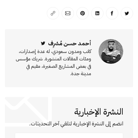
انشر على تويتر
انشر على الفيسبوك
انشر على لينكد إن
انشر على بينترست
انشر على الإيميل
انسخ الرابط
أحمد حسن مُشرِف
Twitter
كاتب ومدون سعودي، له عدة إصدارات،
ومئات المقالات المنشورة. شريك مؤسس
في بعض المشاريع الصغيرة، مقيم في
مدينة جدة.
النشرة الإخبارية
انضم إلى النشرة الإخبارية لتلقي آخر التحديثات.
عنوان بريدك الإلكتروني