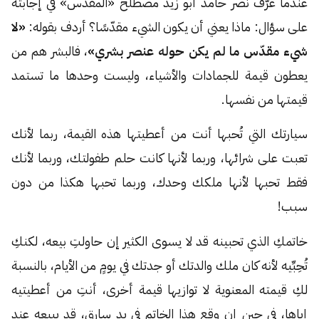
عندما عرّف نصر حامد أبو زيد مصطلح «المقدّس» في إجابته
على سؤال: ماذا يعني أن يكون الشيء مقدّسًا؟ أردف بقوله:
«لا
شيء مقدّس ما لم يكن حوله عنصر بشري»
، فالبشر هم من
يعطون قيمة للجمادات والأشياء، وليست وحدها ما تستمد
قيمتها من نفسها.
سيارتك التي تُحبها أنت من أعطيتها هذه القيمة، ربما لأنك
تعبت على شرائها، وربما لأنها كانت حلم طفولتك، وربما لأنك
فقط تحبها لأنها ملكك وحدك، وربما تحبها هكذا من دون
سبب!
خاتمكِ الذي تحبينه قد لا يسوى الكثير إن حاولتِ بيعه، لكنكِ
تُحِبِّيه لأنه كان ملك والدتك أو جدتك في يومٍ من الأيام، بالنسبة
لكِ قيمته المعنوية لا توازيها قيمة أخرى، أنتِ من أعطيتيه
إياها، في حين إن وقع هذا الخاتم في يد سارق، قد يبيعه عند