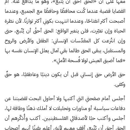
معها على أن «الحق أحق أن يُتّبع»، وهو ما يدافع عنه. أُمْ
القضايا قضية عندما كُنت محافظًا وحافظًا مع الجميع، وعندما
أصبحت أكثر انفتاحًا، وعندما انتهيت بكوني أكثر توازنًا. لأن نظرة
الحياة وإن تغيّرت، فلن يتغير الواقع: الحق أحقْ أن يُتّبع، حتى
وإن انتُزعت كل المقدّسات الإنساني: الطفل والأرض والروح
والمستقبل، يبقى الحق طالما بقي آمال يعلل الإنسان نفسه بها
«فما أضيق العيش لولا فُسحة الأملِ».
حق الأرض حق إنساني قبل أن يكون دينيًا وعاطفيًا، هو حقٌ
وكفى.
أجلس أمام صفحتي التي أكتبها ولا أحاول البحث لقضيتنا عن
دفاعات سياسية أو مناورات وتحليلات لا أملك ذهنًا وطاقة لها،
أجلس وأكتب حبًا لأصدقائي الفلسطينيين. أكتب وأُذكّرهم أن
الحق أحق أن يُتّبع، أقف معهم لأنني أعلم يقينًا أنهم أصحاب