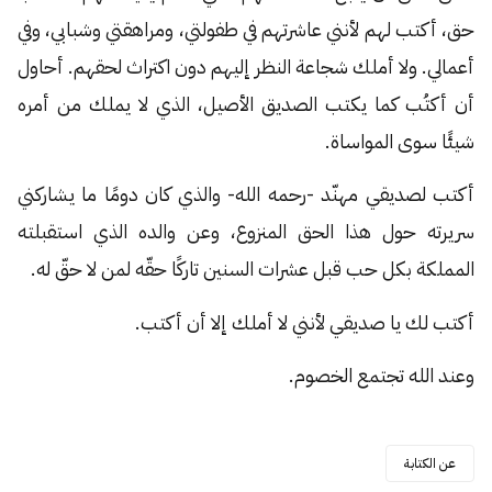
حق، أكتب لهم لأنني عاشرتهم في طفولتي، ومراهقتي وشبابي، وفي
أعمالي. ولا أملك شجاعة النظر إليهم دون اكتراث لحقهم. أحاول
أن أكتُب كما يكتب الصديق الأصيل، الذي لا يملك من أمره
شيئًا سوى المواساة.
أكتب لصديقي مهنّد -رحمه الله- والذي كان دومًا ما يشاركني
سريرته حول هذا الحق المنزوع، وعن والده الذي استقبلته
المملكة بكل حب قبل عشرات السنين تاركًا حقّه لمن لا حقّ له.
أكتب لك يا صديقي لأنني لا أملك إلا أن أكتب.
وعند الله تجتمع الخصوم.
عن الكتابة