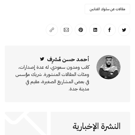
مقالات عن سلوك الفنانين
انشر على تويتر
انشر على الفيسبوك
انشر على لينكد إن
انشر على بينترست
انشر على الإيميل
انسخ الرابط
أحمد حسن مُشرِف
Twitter
كاتب ومدون سعودي، له عدة إصدارات،
ومئات المقالات المنشورة. شريك مؤسس
في بعض المشاريع الصغيرة، مقيم في
مدينة جدة.
النشرة الإخبارية