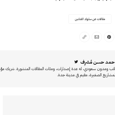
مقالات عن سلوك الفنانين
لفيسبوك
 على لينكد إن
انشر على بينترست
انشر على الإيميل
انسخ الرابط
حمد حسن مُشرِف
Twitter
اتب ومدون سعودي، له عدة إصدارات، ومئات المقالات المنشورة. شريك 
لمشاريع الصغيرة، مقيم في مدينة جدة.