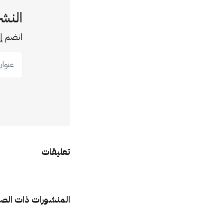
النشر
انضم إل
عنوان ب
تعليقات
المنشورات ذات الص