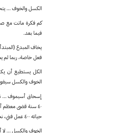
الكسل والخوف … يتحول
كم فكرة ماتت مع صاح
فيما بعد.
يخاف المبدع (المبتدأ
فعل خاصة، ربما لم يج
الكل يستطيع أن يكت
الخوف والكسل سيفوز ف
إسحاق أسيموف … نجح
٤٠ سنة قضى معظم أي
حياته ٤٠٠ عمل فني، نجح القليل منها ليدخل بها التاريخ.
الخوف والكسل … لا أ