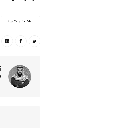
مقالات عن الانتاجية
انشر على تويتر
انشر على ا
انشر
أ
ك
ا