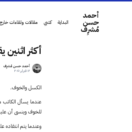
أحمد
حسن
البداية
كتبي
مقالات ولقاءات خارج 
مُشرِف
أكثر اثنين ي
أحمد حسن مُشرِف
١٢ فبراير ٢٠١٥
الكسل والخوف.
عندما يسأل الكاتب م
للخوف وينسى أن عليه
وعندما يتم انتقاده ع