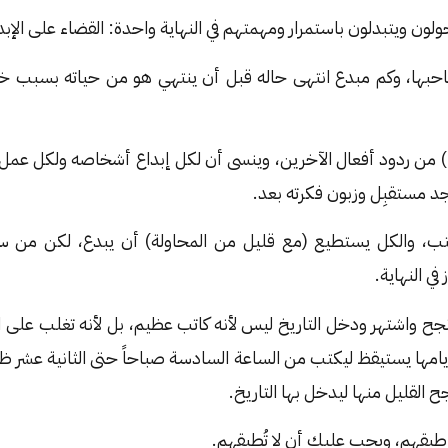
ون ويتبدلون باستمرار ومهمتهم في النهاية واحدة: القضاء على الإبد
بها، وكم مبدع انتهى حاله قبل أن ينتهي هو من حياته بسبب خو
) من ردود أفعال الآخرين، وينسى أن لكل إبداع أشخاصه ولكل عمل 
د مستقبِل وزبون فكرته بعد.
ب، والكل يستطيع (مع قليل من المحاولة) أن يبدع، لكن من 
ي النهاية.
 واشتهر ودخل التاريخ ليس لأنه كاتب عظيم، بل لأنه تغلب على 
امها يستيقظ ليكتب من الساعة السادسة صباحاً حتى الثانية عشر ظهرا
طيقهم، ويجب عليك أن لا تُطيقهم.