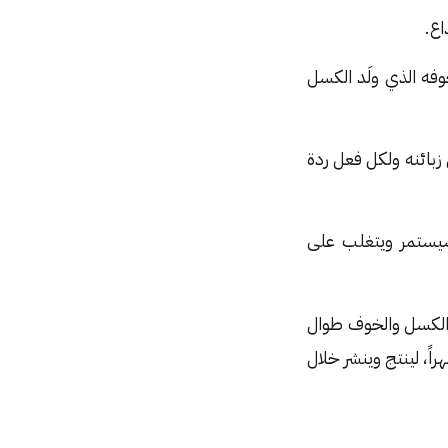
اع.
فه الذي ولَد الكسل
زبائنه ولكل فعل ردة
سيستمر ويتغلب على
الكسل والخوف طوال
ً، لينتج وينشر خلال