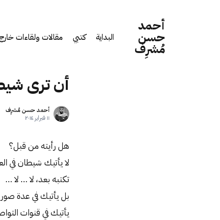
أحمد
حسن
البداية
كتبي
مقالات ولقاءات خارج 
مُشرِف
أن ترى شيط
أحمد حسن مُشرِف
١١ فبراير ٢٠١٤
هل رأيته من قبل؟
لا يأتيك شيطان في ال
تكتبه بعد، لا … لا …
بل يأتيك في عدة صور (
يأتيك في قنوات التوا