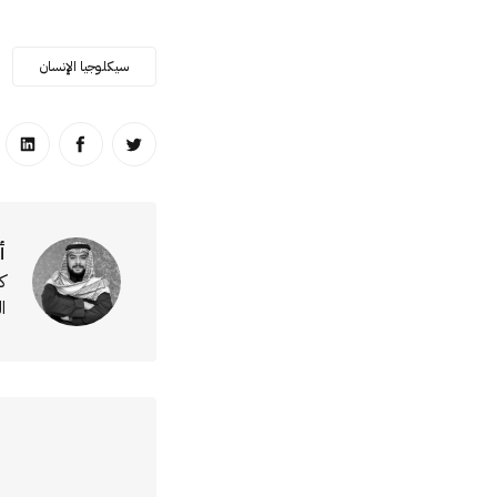
سيكلوجيا الإنسان
انشر على تويتر
انشر على ا
انشر
أ
ك
ا