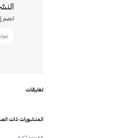
النشر
انضم إل
عنوان ب
تعليقات
المنشورات ذات الص
٢٢ يونيو ٢٠٢٦