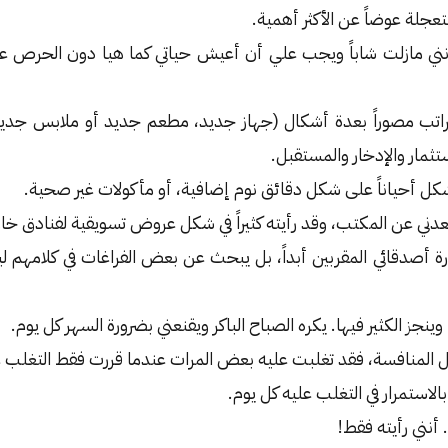
جلة عوضاً عن الأكثر أهمية.
 بأنني مازلت شاباً ويجب علي أن أعيش حياتي كما هيا دون الحرص عل
لراتب مصوراً بعدة أشكال (جهاز جديد، مطعم جديد أو ملابس جديدة
مار والإدخار والمستقبل.
تشكل أحياناً على شكل دقائق نوم إضافية، أو مأكولات غير صحية.
دني عن المكتب، وقد رأيته كثيراً في شكل عروض تسويقية لفنادق خارج
ة أصدقائي المقربين أبداً، بل يبحث عن بعض الفراغات في كلامهم ل
نجز الكثير فيها. يكره الصباح الباكر ويقنعني بضرورة السهر كل يوم.
المنافسة، فقد تغلبت عليه بعض المرات عندما قررت فقط التغلب ع
لاستمرار في التغلب عليه كل يوم.
أنني رأيته فقط!