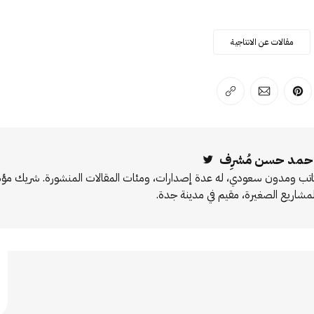
مقالات عن الانتاجية
لفيسبوك
 على لينكد إن
انشر على بينترست
انشر على الإيميل
انسخ الرابط
حمد حسن مُشرِف
Twitter
اتب ومدون سعودي، له عدة إصدارات، ومئات المقالات المنشورة. شريك 
لمشاريع الصغيرة، مقيم في مدينة جدة.