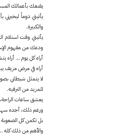
يقنعك بأعمالك المستع
يأتيني دوماً ليخبرني
والكبيرة.
يأتيني وقت استلام ا
ودعك من مفهوم الإستث
أراه كل يوم … أراه ي
أراه في مرض مزيف يبع
لا يتمثل شيطاني بصور
للمزيد من الترفيه.
يعشق ساعات الراحة، وي
ورغم ذلك، أجده سهل 
بل تكمن كل الصعوبة با
والأهم من ذلك كله … 