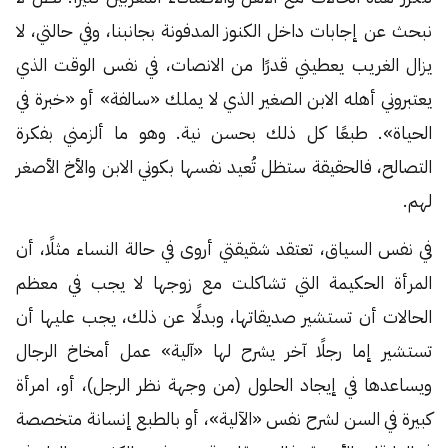
نبحث عن إجابات داخل الكنوز المدفونة بجانبنا، وفي حالتي، لا
يزال الغريب يعطيني قدرًا من الانصات، في نفس الوقت الذي
يعتبروني أهله الابن الصغير الذي لا يملك «سالفة» أو «خبرة في
الحياة». طبعًا كل ذلك بحسن نية. وهو ما ألزمني بفكرة
التصالح، فالحقيقة ستظل تُعيد نفسها بكوني الابن والأخ الأصغر
لهم.
في نفس السياق، تعتقد شقيقتي أروى في حالة النساء مثلًا، أن
المرأة الحكيمة التي تشاكلت مع زوجها لا يجب في معظم
الحالات أن تستشير صديقاتها، وبدلًا عن ذلك، يجب عليها أن
تستشير إما رجلًا آخر يشرح لها «آلية» عمل أمخاخ الرجال
ويساعدها في إيجاد الحلول (من وجهة نظر الرجل)، أو، امرأة
كبيرة في السن لشرح نفس «الآلية»، أو بالطبع إنسانة متخصصة