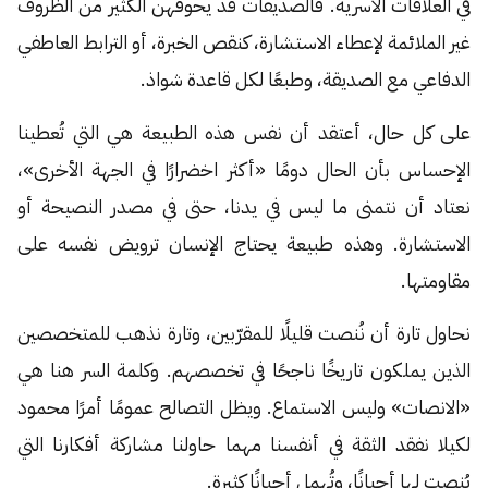
في العلاقات الأسرية. فالصديقات قد يحوفهن الكثير من الظروف
غير الملائمة لإعطاء الاستشارة، كنقص الخبرة، أو الترابط العاطفي
الدفاعي مع الصديقة، وطبعًا لكل قاعدة شواذ.
على كل حال، أعتقد أن نفس هذه الطبيعة هي التي تُعطينا
الإحساس بأن الحال دومًا «أكثر اخضرارًا في الجهة الأخرى»،
نعتاد أن نتمنى ما ليس في يدنا، حتى في مصدر النصيحة أو
الاستشارة. وهذه طبيعة يحتاج الإنسان ترويض نفسه على
مقاومتها.
نحاول تارة أن نُنصت قليلًا للمقرّبين، وتارة نذهب للمتخصصين
الذين يملكون تاريخًا ناجحًا في تخصصهم. وكلمة السر هنا هي
«الانصات» وليس الاستماع. ويظل التصالح عمومًا أمرًا محمود
لكيلا نفقد الثقة في أنفسنا مهما حاولنا مشاركة أفكارنا التي
يُنصت لها أحيانًا، وتُهمل أحيانًا كثيرة.