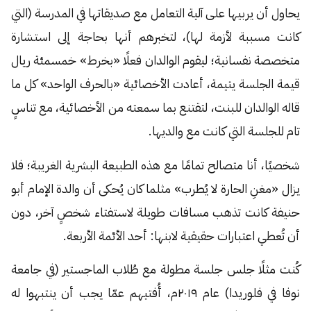
يحاول أن يربيها على آلية التعامل مع صديقاتها في المدرسة (التي
كانت مسببة لأزمة لها)، لتخبرهم أنها بحاجة إلى استشارة
متخصصة نفسانية؛ ليقوم الوالدان فعلًا «بخرط» خمسمئة ريال
قيمة الجلسة يتيمة، أعادت الأخصائية «بالحرف الواحد» كل ما
قاله الوالدان للبنت، لتقتنع بما سمعته من الأخصائية، مع تناسٍ
تام للجلسة التي كانت مع والديها.
شخصيًا، أنا متصالح تمامًا مع هذه الطبيعة البشرية الغريبة؛ فلا
يزال «مغنِ الحارة لا يُطرب» مثلما كان يُحكى أن والدة الإمام أبو
حنيفة كانت تذهب مسافات طويلة لاستفتاء شخصٍ آخر، دون
أن تُعطي اعتبارات حقيقية لابنها: أحد الأئمة الأربعة.
كُنت مثلًا جلس جلسة مطولة مع طُلاب الماجستير (في جامعة
نوفا في فلوريدا) عام ٢٠١٩م، أُفتيهم عمّا يجب أن ينتبهوا له