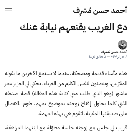
أحمد حسن مُشرِف
دع الغريب يقنعهم نيابة عنك
أحمد حسن مُشرِف
١٨ فبراير ٢٠٢٣
—
2 دقائق قراءة
هذه مأساة قديمة ومضحكة، عندما لا يستمع الآخرين ما يقوله
المقرّبين، وينصتون لنفس الكلام من الغرباء. يحكي لي العزيز عمر
عاشور (وهو الذي طلب مني كتابة هذه المقالة) قصة صديقه
الذي كلما يحاول إقناع زوجته بموضوع بمهم، يقوم بالاتصال
على صديقتها المقربة، لتقوم هي بهذه المهمة.
قريب لي جلس مع زوجته جلسة مطوّلة مع ابنتهما المراهقة،