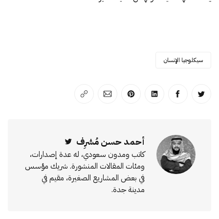
سيكلوجيا الإنسان
انشر على تويتر
انشر على الفيسبوك
انشر على لينكد إن
انشر على بينترست
انشر على الإيميل
انسخ الرابط
أحمد حسن مُشرِف
Twitter
كاتب ومدون سعودي، له عدة إصدارات،
ومئات المقالات المنشورة. شريك مؤسس
في بعض المشاريع الصغيرة، مقيم في
مدينة جدة.