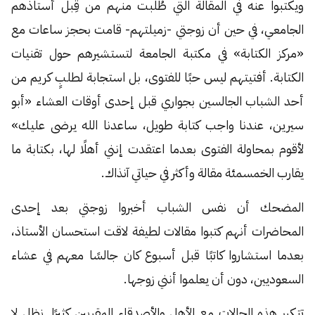
ويكتبوا عنه في المقالة التي طُلبت منهم من قِبل أستاذهم
الجامعي، في حين أن زوجتي -زميلتهم- قامت بحجز ساعات مع
«مركز الكتابة» في مكتبة الجامعة لتستشيرهم حول تقنيات
الكتابة. أفتيتهم ليس حبًا للفتوى، بل استجابة لطلبٍ كريم من
أحد الشباب الجالسين بجواري قبل إحدى أوقات العشاء «أبو
سيرين، عندنا واجب كتابة طويل، ساعدنا الله يرضى عليك»
لأقوم بمحاولة الفتوى بعدما اعتقدت إنني أهلًا لها، بكتابة ما
يقارب الخمسمئة مقالة وأكثر في حياتي آنذاك.
المضحك أن نفس الشباب أخبروا زوجتي بعد إحدى
المحاضرات أنهم كتبوا مقالات لطيفة لاقت استحسان الأستاذ،
بعدما استشاروا كاتبًا قبل أسبوع كان جالسًا معهم في عشاء
السعوديين، دون أن يعلموا أنني زوجها.
تتكرر هذه الحالات مع الأهل والأصدقاء المقربين كثيرًا. نظل لا