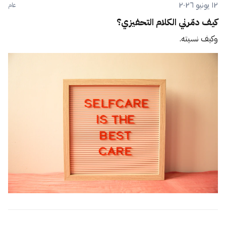
١٢ يونيو ٢٠٢٦
عام
كيف دمّرني الكلام التحفيزي؟
وكيف نسيته.