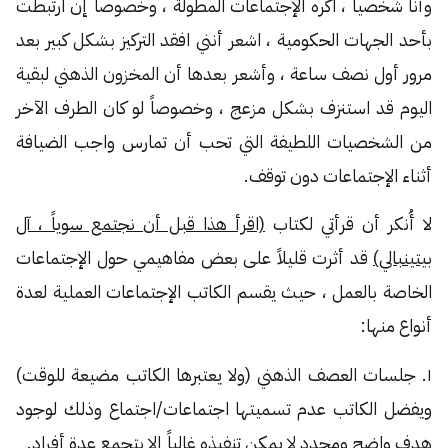
وأنا شخصياً ، اكره الإجتماعات المطولة ، وخصوصاً إن ارتبطت
بأحد الجهات الحكومية ، اشعر أنني افقد التركيز بشكل كبير بعد
مرور أول نصف ساعة ، وأشعر بعدها أن المخزون الذهني لبقية
اليوم قد استنزف بشكل مزعج ، وخصوصاً لو كان الطرف الآخر
من الشخصيات اللطيفة التي تحب أن تمارس واجب الضيافة
أثناء الإجتماعات دون توقف.
لا أُنكر أن قرأتي لكتاب
(اقرأ هذا قبل أن نجتمع سوياً ، آل
بيتينبالي)
قد أثرت قليلاً على بعض مفاهيمي حول الإجتماعات
الخاصة بالعمل ، حيث يقسم الكاتب الإجتماعات العملية لعدة
أنواع منها:
١. جلسات العصف الذهني (ولا يعتبرها الكاتب مضيعة للوقت)
ويفضل الكاتب عدم تسميتها اجتماعات/اجتماع وذلك لوجود
هدف واضح ومحدد لا يمكن تنفيذه غالباً إلا بتجمع عدة أفراد.