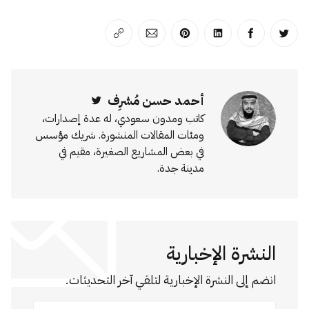
انشر على تويتر
انشر على الفيسبوك
انشر على لينكد إن
انشر على بينترست
انشر على الإيميل
انسخ الرابط
أحمد حسن مُشرِف
Twitter
كاتب ومدون سعودي، له عدة إصدارات،
ومئات المقالات المنشورة. شريك مؤسس
في بعض المشاريع الصغيرة، مقيم في
مدينة جدة.
النشرة الإخبارية
انضم إلى النشرة الإخبارية لتلقي آخر التحديثات.