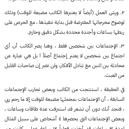
٢. ورش العمل (أيضاً لا يعتبرها الكاتب مضيعة للوقت) وذلك
لوضوح مخرجاتها المفترضة قبل بداية تنفيذها ، مع الحرص على
ربطها بساعات وأجندة محددة بشكل دقيق وحازم.
٣. الإجتماعات بين شخصين فقط ، وهنا يصر الكاتب أن أي
اجتماع بين شخصين لا يعتبر إجتماع أصلاً ! بل هي عبارة عن
محادثة بين اثنين مع تبادل الأفكار، ولن تضر إن صاحبات القليل
من العبث.
في الحقيقة ، استنتجت من الكاتب وبعض تجارب الإجتماعات
السابقة ، أن الإجتماعات بمجملها مضيعة للوقت إلا ما رحم ربي
، فتجد أنك دون أن تشعر قد استنزفت عدة طاقات وساعات ،
وبعض الإجتماعات التي يحضرها ٤ أشخاص على سبيل المثال
لمدة ٣ ساعات قد أخذت فعلياً ١٢ ساعة عمل ، كانت من