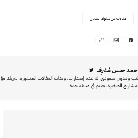
مقالات عن سلوك الفنانين
لفيسبوك
 على لينكد إن
انشر على بينترست
انشر على الإيميل
انسخ الرابط
حمد حسن مُشرِف
Twitter
اتب ومدون سعودي، له عدة إصدارات، ومئات المقالات المنشورة. شريك 
لمشاريع الصغيرة، مقيم في مدينة جدة.