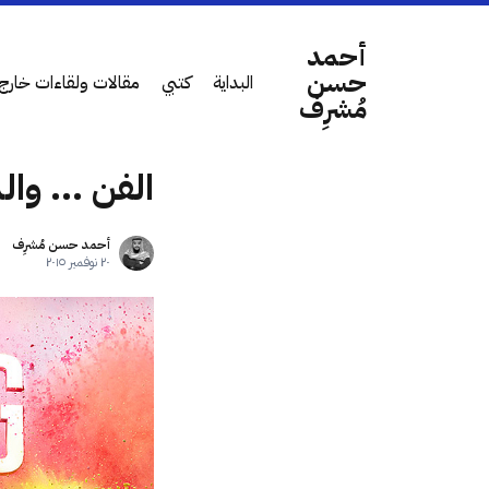
أحمد
حسن
البداية
كتبي
مقالات ولقاءات خارج 
مُشرِف
الفن ... وال
أحمد حسن مُشرِف
٢٠ نوفمبر ٢٠١٥