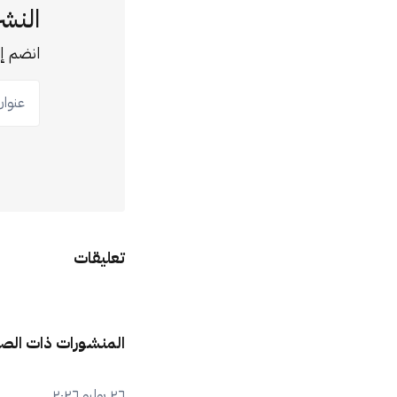
النشر
انضم إل
عنوان ب
تعليقات
المنشورات ذات الص
٢٦ يوليو ٢٠٢٦