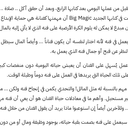
يل من عملها اليومي بعد كتابها الرابع، وبعد أن حقق أكل .. صلاة .
١٢ مليون نسخة، وقالت في كتابها الجديد Big Magic أن مهمتها كفنانة
مبدع لا يمكن له يلوم الكرة الأرضية على فنه الذي لا يأتي إليه بالما
مل في فنه لأنه اختار لنفسه أن يكون فناناً … وأيضاً المال سيظل 
نظر عن قبح أو جمال فنه الذي يعمل به.
 عمل يُسهل على الفنان أن يعيش حياته اليومية دون منغصات كبيرة
ى تلك الحياة التي يريدها في العمل على فنه دوماً وطيلة الوقت.
 مهم بالنسبة له مثل المالل! والتحدي يكمن في إنجاح فنه ولكن … م
 مستحيل. وأهم ما في معادلات حياة الفنان هو أن يعي أن فنه مهم
وللآخرين أيضاً إن استوعبوا ماذا يريد أن يقول الفنان من خلال فنه.
… سيعمل على فنه بصمت بقية حياته، بوجود وظيفة ومال أو من دو