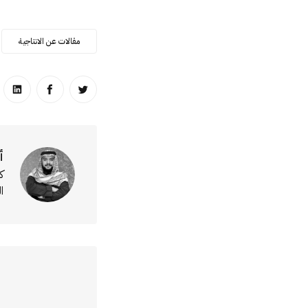
مقالات عن الانتاجية
انشر على تويتر
انشر على ا
انشر
أ
ك
ا