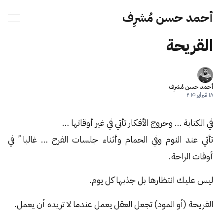
أحمد حسن مُشرِف
القريحة
أحمد حسن مُشرِف
١٨ فبراير ٢٠١٥
في الكتابة … وخروج الأفكار تأتي في غير أوقاتها …
تأتي عند النوم وفي الحمام وأثناء جلسات الفرح … غالبا ً في
أوقات الراحة.
ليس عليك انتظارها بل جذبها كل يوم.
القريحة (أو المود) تجعل العقل يعمل عندما لا تريده أن يعمل.