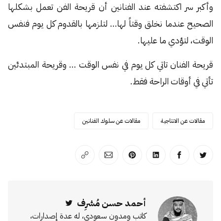
وأكبر سر اكتشفته عند الفنانين أن قريحة الفن تعمل بشكلها
الصحيح عندما نخلق وقتاً لها… لتلزمها بالقدوم كل يوم فنفس
الوقت، لتؤدي ما عليها.
قريحة الفنان تاتي كل يوم في نفس الوقت … وقريحة المبتدئين
تأتي في أوقات الراحة فقط.
مقالات عن الانتاجية
مقالات عن سلوك الفنانين
انشر على تويتر
انشر على الفيسبوك
انشر على لينكد إن
انشر على بينترست
انشر على الإيميل
انسخ الرابط
أحمد حسن مُشرِف
Twitter
كاتب ومدون سعودي، له عدة إصدارات،