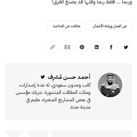
وربما … فقط ربما وقتها قد يصنع الفرق!
عن العمل وريادة الأعمال
مقالات عن الانتاجية
انشر على تويتر
انشر على الفيسبوك
انشر على لينكد إن
انشر على بينترست
انشر على الإيميل
انسخ الرابط
أحمد حسن مُشرِف
Twitter
كاتب ومدون سعودي، له عدة إصدارات،
ومئات المقالات المنشورة. شريك مؤسس
في بعض المشاريع الصغيرة، مقيم في
مدينة جدة.