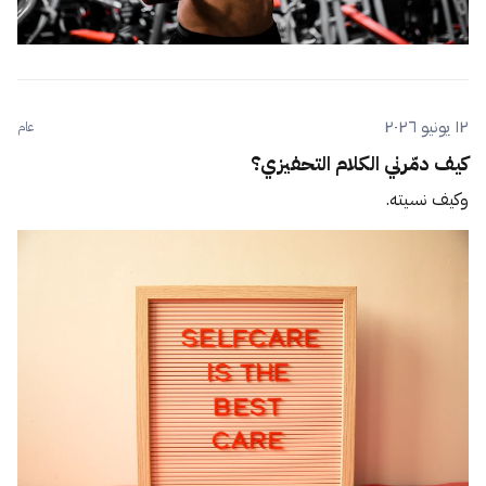
١٢ يونيو ٢٠٢٦
عام
كيف دمّرني الكلام التحفيزي؟
وكيف نسيته.