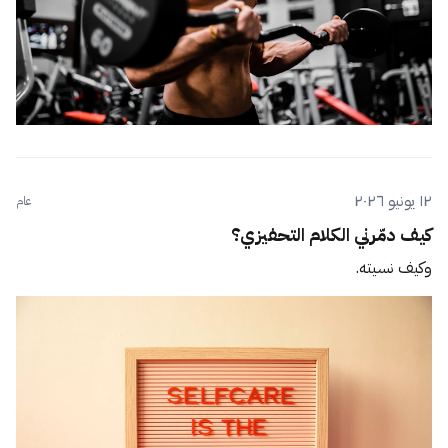
١٢ يونيو ٢٠٢٦
عام
كيف دمّرني الكلام التحفيزي؟
وكيف نسيته.