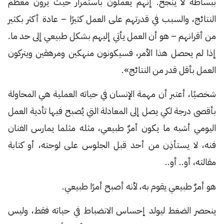
ببساطة لا ينجح. إنهم يعملون باستمرار حيث يرون معظم
النتائج، والسبب في قدرتهم على العمل كثيرًا – عادة أكثر بكثير
من أقرانهم – هو أن العمل يأتي إليهم بشكل طبيعي إلى حد ما.
إذا لم يحصل هذا الأمر، فسيكونون منهكين ومرهقين ويتركون
العمل بأقل قدر من النتائج».
شخصيًا، أعتبر أن مهمة الإنسان في حياته العملية هي المحاولة
بأقصى درجة لكي يصل إلى المعادلة التي يُصبح فيها تأدية العمل
اليومي أشبه ما يكون أمرٌ طبيعي، مثله مثلما يمارس الفنان
فنه، لا يستأذِن من أحد قبل الجلوس على لوحته، أو كتابة
مقالته، أو.. أو..
هو أمرٌ طبيعي يقوم به، لأنه أصبح أمرًا طبيعي.
ينحصر الضغط ليولد إحساس الانضباط في حياته فقط، وليس