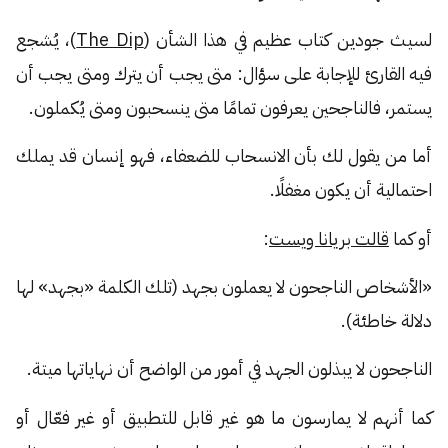
لسيث جودين كتاب عظيم في هذا الشأن (
The Dip
)، يُشجع
فيه القارئ للإجابة على سؤال: متى يجب أن يترك ومتى يجب أن
يستمر، فالناجحين يعرفون تمامًا متى ينسحبون ومتى يُكملون.
أما من يقول لك بأن الانسحاب للضعفاء، فهو إنسان قد يملك
احتمالية أن يكون مغفلًا.
أو كما
قالت بريانا ويست
:
«الأشخاص الناجحون لا يعملون بجهد (تلك الكلمة «بجهد» لها
دلالة خاطئة).
الناجحون لا يبذلون الجهد في أمور من الواضح أن نهاياتها ميتة.
كما أنهم لا يمارسون ما هو غير قابل للتطبيق أو غير فعّال أو