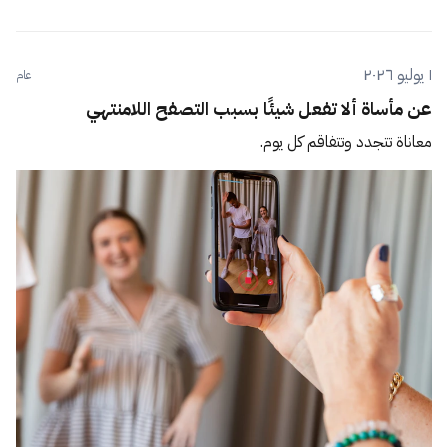
١ يوليو ٢٠٢٦
عام
عن مأساة ألا تفعل شيئًا بسبب التصفح اللامنتهي
معاناة تتجدد وتتفاقم كل يوم.