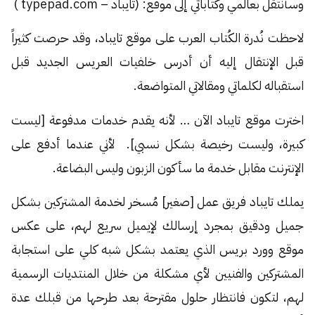
وسأنتقل بعالمي وكتاباتي إلى موقع: (تايباد – typepad.com )
لاحظت نُدرة الكُتاب العرب على موقع تايباد، وقد حرصت كثيراً
قبل الإنتقال إليه أن أدرس خلفيات العريس الجديد قبل
استقباله لكلماتي ومقالاتي المتواضعة.
اخترت موقع تايباد الآن … لأنه يقدم خدمات مدفوعة [ليست
كبيرة، وليست رخيصة بشكل نسبي]. لأني عندما أدفع على
الإنترنت مقابل خدمة ما سأكون الزبون وليس البضاعة.
يملك تايباد فريق عمل [صغير] مُسخر لخدمة المشتركين بشكل
جميل ودقيق بمجرد إرسالك لإيميل سريع لهم، على عكس
موقع وورد بريس الذي يعتمد بشكل شبه كلي على استجابة
المشتركين والفنيين لأي مشكلة من خلال المنتديات الرسمية
لهم، لتكون فانتظار حلول مقترحة بعد طرحها من قبلك عدة