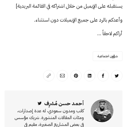
يستقبله على الإيميل من خلال اشتراكه في القائمة البريدية]
وأعدكم بالرد على جميع الإيميلات دون استثناء.
أراكم لاحقاً …
شؤون اجتماعية
انشر على تويتر
انشر على الفيسبوك
انشر على لينكد إن
انشر على بينترست
انشر على الإيميل
انسخ الرابط
أحمد حسن مُشرِف
Twitter
كاتب ومدون سعودي، له عدة إصدارات،
ومئات المقالات المنشورة. شريك مؤسس
في بعض المشاريع الصغيرة، مقيم في