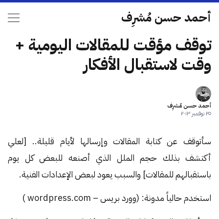
أحمد حسن مُشرِف
توقف مؤقت للمقالات اليومية +
وقت لاستقبال الأفكار
أحمد حسن مُشرِف
٢٥ نوفمبر ٢٠١٣
سأتوقف عن كتابة المقالات وإرسالها لأيام قليلة.. [لعلي
أكتشف بذلك حجم الملل الذي أصنعه للبعض كل يوم
باستقبالهم للمقالات] والسبب يعود لبعض الإعدادات الفنية.
استخدم حالياً مدونة: (وورد بريس – wordpress.com )