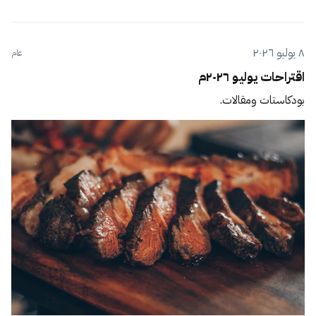
٨ يوليو ٢٠٢٦
عام
اقتراحات يوليو ٢٠٢٦م
بودكاستات ومقالات.