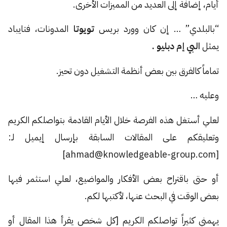
أيام، إضافة إلى العديد من المميزات الأخرى.
“بالبلدي” … إن كان وورد بريس
تويوتا
المدونات، فتايباد
يمثل
البي إم دبليو .
تماماً كالفرق بين بعض أنظمة التشغيل دون تحيز.
وعليه …
لعلي أستغل هذه الفرصة خلال الأيام القادمة بتواصلكم الكريم
وتعليقكم على المقالات السابقة بإرسال إيميل لـ:
[ahmad@knowledgeable-group.com]
أو حتى باقتراح بعض الأفكار والمواضيع، لعلي استثمر فيها
بعض الوقت في البحث عنها، لأكتبها لكم.
يهمني كثيراً تواصلكم الكريم [كل شخص يقرأ هذا المقال أو