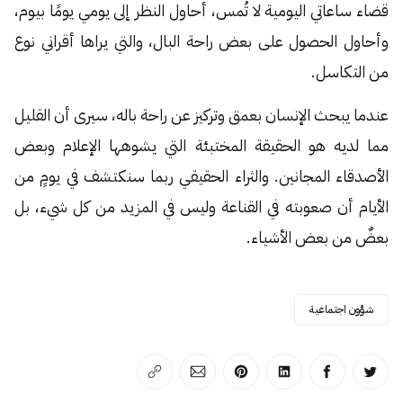
قضاء ساعاتي اليومية لا تُمس، أحاول النظر إلى يومي يومًا بيوم،
وأحاول الحصول على بعض راحة البال، والتي يراها أقراني نوع
من التكاسل.
عندما يبحث الإنسان بعمق وتركيز عن راحة باله، سيرى أن القليل
مما لديه هو الحقيقة المختبئة التي يشوهها الإعلام وبعض
الأصدقاء المجانين. والثراء الحقيقي ربما سنكتشف في يومٍ من
الأيام أن صعوبته في القناعة وليس في المزيد من كل شيء، بل
بعضٌ من بعض الأشياء.
شؤون اجتماعية
انشر على تويتر
انشر على الفيسبوك
انشر على لينكد إن
انشر على بينترست
انشر على الإيميل
انسخ الرابط