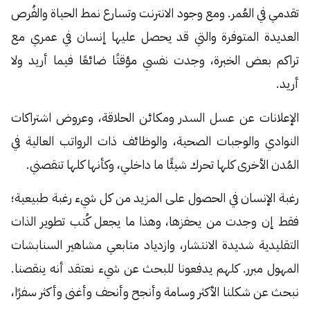
تقدمي في العُمر. ومع وجود الانترنت وتسارع نمط الحياة والفُرص
العديدة المتوفرة والتي قد يحصل عليها إنسان في عمري مع
تراكم بعض الخبرة، وجدت نفسي مؤقتًا ضائعًا فيما أريد ولا
أريد.
الإعلانات عن عسل السدر ومكائن الحلاقة، وعروض اشتراكات
النوادي والوجبات الصحية، والوظائف ذات الرواتب العالية في
المُدن الأخرى كلها تحرك شيئًا ما داخلي، وكأنها كلها تنقصني.
رغبة الإنسان في الحصول على المزيد من كل شيء رغبة طبيعية؛
فقط إن وجدت من يحفزها، وهذا ما يجعل كُتب تطوير الذات
التقليدية شديدة الانتشار، وازدياد متابعي مشاهير السنابشات
المهول مبرر. كلهم يدفعونا للبحث عن شيء نعتقد أنه ينقصنا.
نبحث عن شكلنا الأكثر وسامة وأنجح وأنحف وأغنى وأكثر سفرًا،