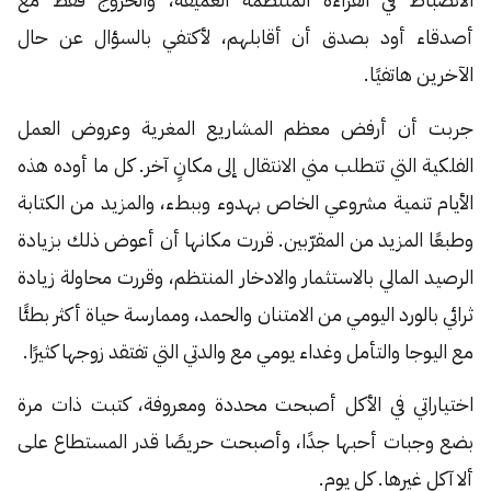
أصدقاء أود بصدق أن أقابلهم، لأكتفي بالسؤال عن حال
الآخرين هاتفيًا.
جربت أن أرفض معظم المشاريع المغرية وعروض العمل
الفلكية التي تتطلب مني الانتقال إلى مكانٍ آخر. كل ما أوده هذه
الأيام تنمية مشروعي الخاص بهدوء وببطء، والمزيد من الكتابة
وطبعًا المزيد من المقرّبين. قررت مكانها أن أعوض ذلك بزيادة
الرصيد المالي بالاستثمار والادخار المنتظم، وقررت محاولة زيادة
ثرائي بالورد اليومي من الامتنان والحمد، وممارسة حياة أكثر بطئًا
مع اليوجا والتأمل وغداء يومي مع والدتي التي تفتقد زوجها كثيرًا.
اختياراتي في الأكل أصبحت محددة ومعروفة، كتبت ذات مرة
بضع وجبات أحبها جدًا، وأصبحت حريصًا قدر المستطاع على
ألا آكل غيرها. كل يوم.