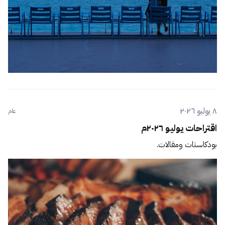
٨ يوليو ٢٠٢٦
عام
اقتراحات يوليو ٢٠٢٦م
بودكاستات ومقالات.