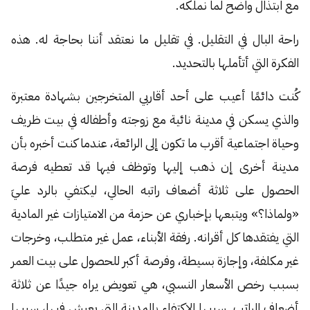
مع ابتذال واضح لما نملكه.
راحة البال في التقليل. في تقليل ما نعتقد أننا بحاجة له. هذه
الفكرة التي أتأملها بالتحديد.
كُنت دائمًا أعيب على أحد أقاربي المتخرجين بشهادة معتبرة
والذي يسكن في مدينة نائية مع زوجته وأطفاله في بيت ظريف
وحياة اجتماعية أقرب ما تكون إلى الرائعة، عندما كنت أخبره بأن
مدينة أخرى إن ذهب إليها وتوظف فيها قد تعطيه فرصة
الحصول على ثلاثة أضعاف راتبه الحالي، ليكتفي بالرد عليَ
«ولماذا؟» ويتبعها بإخباري عن حزمة من الامتيازات غير المادية
التي يفتقدها كل أقرانه. رفقة الأبناء، عمل غير متطلب، وخرجات
غير مكلفة، وإجازة بسيطة، وفرصة أكبر للحصول على بيت العمر
بسبب رخص الأسعار النسبي، هي تعويض يراه جيدًا عن ثلاثة
أضعاف الراتب. سببها الاكتفاء بالمدينة التي يعيش فيها، سببها