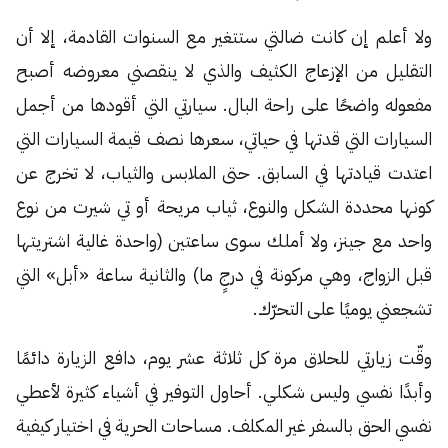
ولا أعلم إن كانت ضالتي ستتغير مع السنوات القادمة، إلا أن
التقليل من الإزعاج الكثيف والذي لا ينقصني معروضه أصبح
مفعوله واضحًا على راحة البال. سيارتي التي أقودها من أجمل
السيارات التي قدتها في حياتي، سعرها نصف قيمة السيارات التي
اعتدت قيادتها في السابق. حتى الملابس والثياب، لا تخرج عن
كونها محددة الشكل والنوع، ثياب مريحة أو تي شيرت من نوع
واحد مع جينز، ولا أملك سوى ساعتين (واحدة غالية اشتريتها
قبل الزواج، وهي مركونة في درجٍ ما) والثانية ساعة «أبل» التي
تشجعني يوميًا على التحرّك.
وقّت زيارتي للحلاق مرة كل ثلاثة عشر يوم، دافع الزيارة دائمًا
وأبدًا نفسي وليس شكلي. أحاول التوفير في أشياء كثيرة لأعطي
نفسي الحق بالسفر غير المكلف. مساحات الحرية في اختيار كيفية