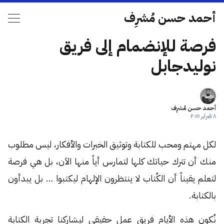
أحمد حسن مُشرِف
فرصة للإنضمام إلى فريق
نوليدجابل
أحمد حسن مُشرِف
٨ فبراير ٢٠١٥
لكل مهتم ومحب للكتابة وتوثيق الخبرات والأفكار، ليس مطلوب
منك أن تترك حياتك كلها لتمارس أياً منها الآن، بل هي فرصة
لتعلم يقيناً أن الكُتاب لا ينتظرون الإلهام ليكتبوا … بل يبدأون
بالكتابة.
نُكوِن هذه الأيام فريق عمل حقيقي ليشاركنا تجربة الكتابة