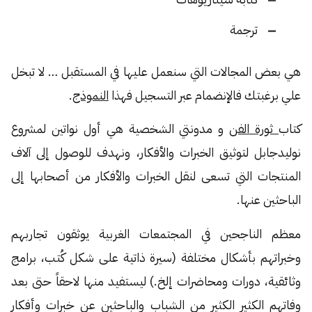
ترجمة
هي بعض المجالات التي سنعمل عليها في المستقبل … لا تبخل
علي برغبتك فالإنضمام عبر التسجيل فهذا
النموذج
.
كتاب
ثورة الفن
و مدونتي الشخصية هي أول نواتين لمشروع
نوليدجابل لتوثيق الخبرات والأفكار، ونهدف للوصول إلى آلاف
المنتجات التي تسعى لنقل الخبرات والأفكار من أصحابها إلى
الباحثين عنها.
معظم الناجحين في المجتمعات الغربية يوثقون تجاربهم
وخبراتهم بأشكال مختلفة (سيرة ذاتية على شكل كُتب، برامج
وثائقية، دورات ومحاضرات إلخ.) ليستفيد منها لاحقاً حتى بعد
وفاتهم الكثير الكثير من الشباب والباحثين عن خبرات وأفكار