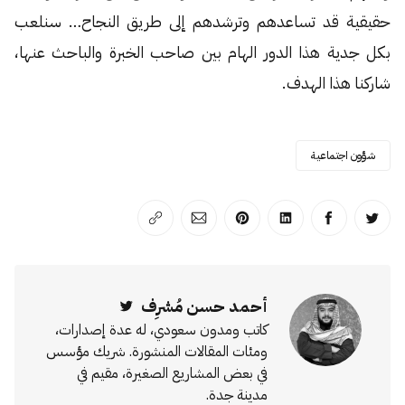
حقيقية قد تساعدهم وترشدهم إلى طريق النجاح… سنلعب
بكل جدية هذا الدور الهام بين صاحب الخبرة والباحث عنها،
شاركنا هذا الهدف.
شؤون اجتماعية
انشر على تويتر
انشر على الفيسبوك
انشر على لينكد إن
انشر على بينترست
انشر على الإيميل
انسخ الرابط
أحمد حسن مُشرِف
Twitter
كاتب ومدون سعودي، له عدة إصدارات،
ومئات المقالات المنشورة. شريك مؤسس
في بعض المشاريع الصغيرة، مقيم في
مدينة جدة.