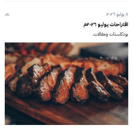
٨ يوليو ٢٠٢٦
عام
اقتراحات يوليو ٢٠٢٦م
بودكاستات ومقالات.