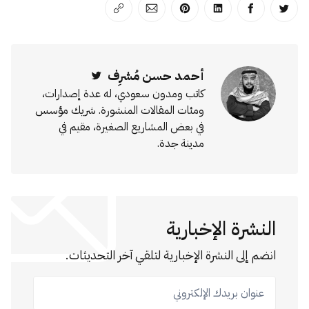
انشر على تويتر
انشر على الفيسبوك
انشر على لينكد إن
انشر على بينترست
انشر على الإيميل
انسخ الرابط
أحمد حسن مُشرِف
Twitter
كاتب ومدون سعودي، له عدة إصدارات،
ومئات المقالات المنشورة. شريك مؤسس
في بعض المشاريع الصغيرة، مقيم في
مدينة جدة.
النشرة الإخبارية
انضم إلى النشرة الإخبارية لتلقي آخر التحديثات.
عنوان بريدك الإلكتروني