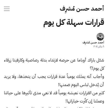
أحمد حسن مُشرِف
قرارات سهلة كل يوم
أحمد حسن مُشرِف
٨ يناير ٢٠١٤
سُئل باراك أوباما عن حرصه لارتداء بدلة رصاصية وكارفيتا زرقاء
كل يوم!؟
وأجاب أنه يملك يومياً عدة قرارات يجب أن يتخذها، ولا يريد
أن يُدخل لباس اليوم ضمنها!
كثير من القرارات نعيشه يومياً قد لا نعي مدى تأثيرها على حياتنا
وعملنا إن كثُرت خياراتها!