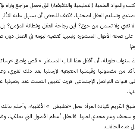
ب والمواد العلمية (التعليمية والتثقيفية) التي تحمل مراجع وآراء 
تصديق وتسليم العقل لصحتها، فكيف للبعض أن يسهل عليه التأثر
تي لا تغني ولا تسمن من جوع؟ أين رجاحة العقل وفطانة المؤمن؟ بل 
على صحة الأقوال المنشورة وتبنيها كقضية ليومه في العمل دون 
م!
 سنوات طويلة، أن أقفل هذا الباب المستفز « قص ولصق »رسائل 
د من مضمونها وقيمتها الحقيقية لإرسلها بعد ذلك لغيري، و
 على قنوات التواصل الإجتماعي قررت تطبيق الصمت عند وصولها ع
تها.
شيخ الكريم لقيادة المرأة محل «تطنيش » الأغلبية، وأحلم بذلك ا
سخيف وغير مجدي لغيرنا. فالعقل أعظم الأصول التي نملكها، وقد خل
ثل هذه الحالات.