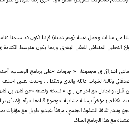
نا من عبارات وجمل دينية (وغير دينية) فإننا نكون قد سلمنا قناع
اع التحليل المنطقي للعقل البشري وربما يكون متوسط الكفاءة في
ماعي اشتراكي في مجموعة « جروبات »على برنامج الوتساب، أحده
صدقائي وثالثة لشباب عائلة والدي وهكذا … وجدت نفسي اختلف 
قبل، واتجادل مع آخر عن رأي « نسخه ولصقه »عن فلان بن فلا
يد، لأتفاجئ مؤخراً برسالة مشابهة لموضوع قيادة المرأة يؤكد أن بر
شجع وتنشر ثقافة الشذوذ الجنسي، مرفقاً بفيديو طويل مع مؤثرات 
عشناه مع هذا البرنامج الشاذ.