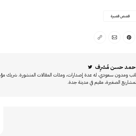
قصص قصيرة
لفيسبوك
 على لينكد إن
انشر على بينترست
انشر على الإيميل
انسخ الرابط
حمد حسن مُشرِف
Twitter
اتب ومدون سعودي، له عدة إصدارات، ومئات المقالات المنشورة. شريك 
لمشاريع الصغيرة، مقيم في مدينة جدة.