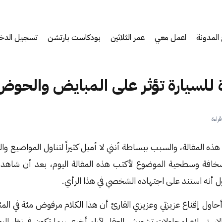
المدونة
اعمل معي
عمر الثلاثين
بودكاست بارتشن
تسجيل الدخ
ة للسيارة تؤثر على المبايض والحوض
ة هذه المقالة، والسبب ببساطة أنني لا أميل كثيراً لتناول المواضيع وا
 سخافة وسطحية الموضوع لأكتب هذه المقالة اليوم، بعد أن شاه
ل أنه استند على اجتهاده الشخصي في هذا الرأي.
حاول إقناع عزيزتي وعزيزي القارئ أن هذا الكلام مرفوض مئة في المئة
ستسلام لمحاولات تشويش العقل لآراء أخرى ربما تكون في نظر البعض