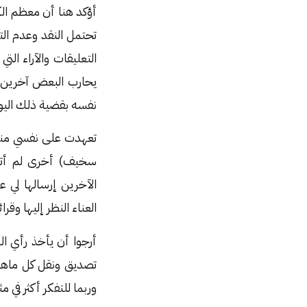
أؤكد هنا أن معظم الكت
تحتمل النقد وعدم ال
التعليقات والآراء ال
يحارب البعض آخرين 
نفسه بقضية ذلك اليو
تعهدت على نفسي منذ
سخيف) أخرى لم أتأك
الآخرين إرسالها لي
العناء النظر إليها وقرائ
أرجوا أن يأخذ رأي ال
تصديق ونقل كل ماهو 
وربما للتفكر أكثر في م