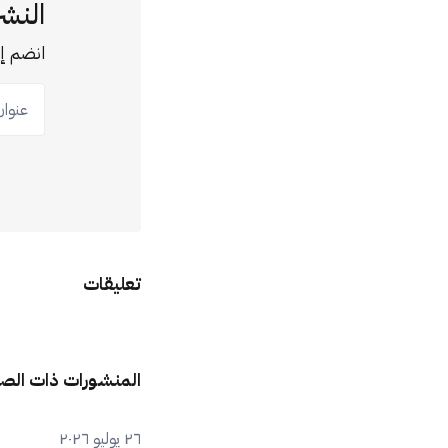
النشر
انضم إل
عنوان ب
تعليقات
المنشورات ذات الص
٢٦ يوليو ٢٠٢٦