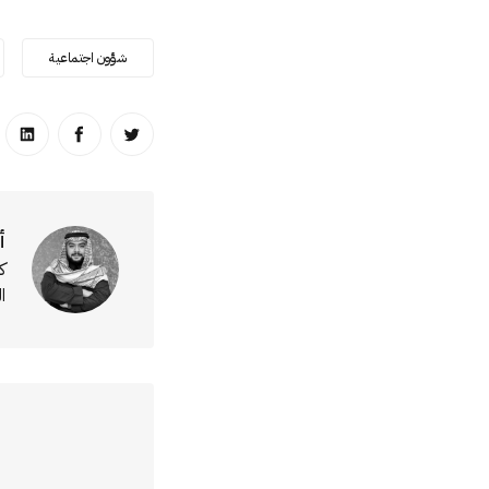
شؤون اجتماعية
انشر على تويتر
انشر على ا
انشر
أ
ك
ا