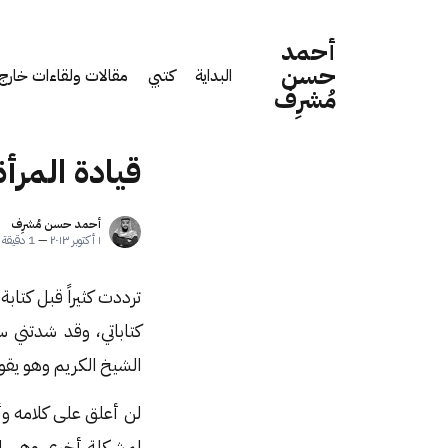
أحمد
حسن
البداية
كتبي
مقالات ولقاءات خارج 
مُشرِف
قيادة المرأ
أحمد حسن مُشرِف
١ أكتوبر ٢٠١٣
—
1 دقيقة قراءة
ترددت كثيراً قبل كتاب
كتاباتي، وقد شدتني
الشيخ الكريم وهو يقو
لن أعلق على كلامه وأ
لمشكلة أخرى وهي الإ