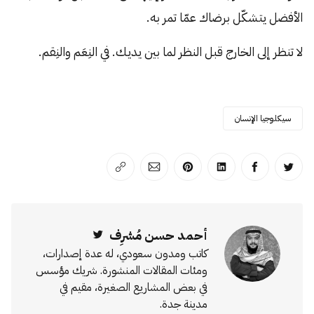
الأفضل يتشكّل برضاك عمّا تمر به.
لا تنظر إلى الخارج قبل النظر لما بين يديك. في النِعَم والنِقم.
سيكلوجيا الإنسان
انشر على تويتر
انشر على الفيسبوك
انشر على لينكد إن
انشر على بينترست
انشر على الإيميل
انسخ الرابط
أحمد حسن مُشرِف
Twitter
كاتب ومدون سعودي، له عدة إصدارات،
ومئات المقالات المنشورة. شريك مؤسس
في بعض المشاريع الصغيرة، مقيم في
مدينة جدة.