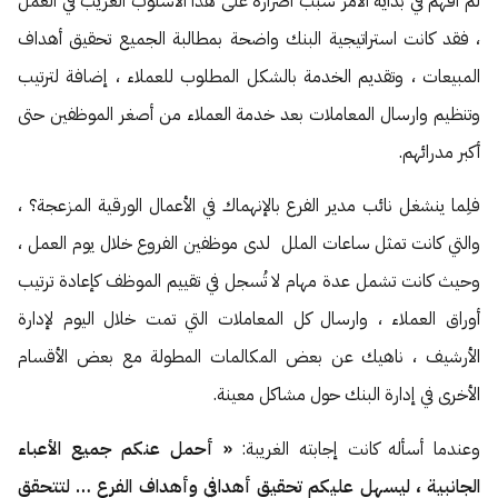
لم أفهم في بداية الأمر سبب اصراره على هذا الأسلوب الغريب في العمل
، فقد كانت استراتيجية البنك واضحة بمطالبة الجميع تحقيق أهداف
المبيعات ، وتقديم الخدمة بالشكل المطلوب للعملاء ، إضافة لترتيب
وتنظيم وارسال المعاملات بعد خدمة العملاء من أصغر الموظفين حتى
أكبر مدرائهم.
فلِما ينشغل نائب مدير الفرع بالإنهماك في الأعمال الورقية المزعجة؟ ،
والتي كانت تمثل ساعات الملل لدى موظفين الفروع خلال يوم العمل ،
وحيث كانت تشمل عدة مهام لا تُسجل في تقييم الموظف كإعادة ترتيب
أوراق العملاء ، وارسال كل المعاملات التي تمت خلال اليوم لإدارة
الأرشيف ، ناهيك عن بعض المكالمات المطولة مع بعض الأقسام
الأخرى في إدارة البنك حول مشاكل معينة.
وعندما أسأله كانت إجابته الغريبة:
« أحمل عنكم جميع الأعباء
الجانبية ، ليسهل عليكم تحقيق أهدافي وأهداف الفرع … لتتحقق