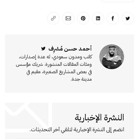
انشر على تويتر
انشر على الفيسبوك
انشر على لينكد إن
انشر على بينترست
انشر على الإيميل
انسخ الرابط
أحمد حسن مُشرِف
Twitter
كاتب ومدون سعودي، له عدة إصدارات،
ومئات المقالات المنشورة. شريك مؤسس
في بعض المشاريع الصغيرة، مقيم في
مدينة جدة.
النشرة الإخبارية
انضم إلى النشرة الإخبارية لتلقي آخر التحديثات.