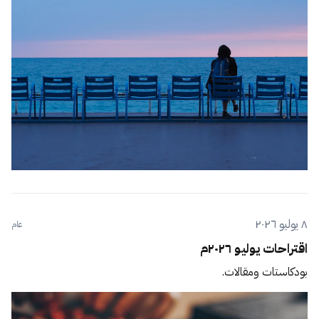
٨ يوليو ٢٠٢٦
عام
اقتراحات يوليو ٢٠٢٦م
بودكاستات ومقالات.