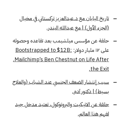
تاريخ اليابان مع د.عبدالعزيز تركستاني في مخيال
(الجزء الأول) | مع عبدالله البندر.
حلقة عن مؤسس ميلشيمب بعد تقاعده وحصوله
على ١٢ مليار دولار:
Bootstrapped to $12B:
.Mailchimp’s Ben Chestnut on Life After
the Exit.
سبب إنتشار الضعف الجنسي عند الشباب (والعلاج
بسيط) | دكتور آدم.
حلقة عن الاتيكيت والبروتوكول، تعتبد مدخل جيد
لفهم هذا العالم.