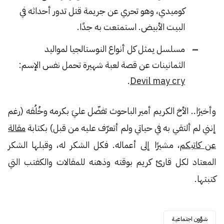
كوميدي، وهو تحري عن جريمة قتل تدور أحداثه في
البيت الأبيض. استمتعت به جدًا.
مسلسل يمثل كل أنواع النوستالجيا لمواليد
الثمانينات عن قصة لعبة شهيرة تحمل نفس الإسم:
.
Devil may cry
وأخيرًا.. الأخ الكريم أمير الباحوث تفضّل عليَ بكرمه وخُلُقه (رغم
إنني لم ألتقي به في حياتي ولم أتعرّف عليه من قبل) بكتابة
مقالة
عن كاتبكم
، مشيرًا إلى أعماله. فكل الشكر له، وقبلها الشكر
المعتاد لكل قارئ كريم بوقته وذهنه للمقالات والكفتب التي
كتبتها.
شؤون اجتماعية