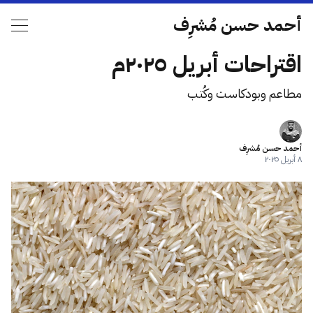
أحمد حسن مُشرِف
اقتراحات أبريل ٢٠٢٥م
مطاعم وبودكاست وكُتب
أحمد حسن مُشرِف
٨ أبريل ٢٠٢٥