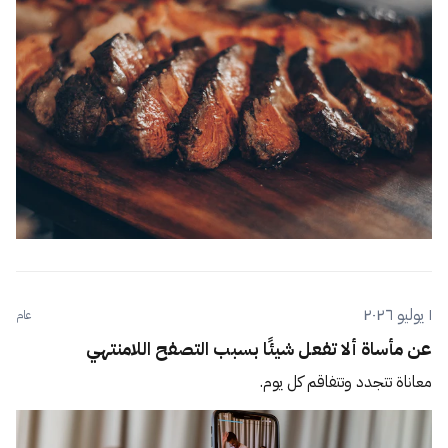
١ يوليو ٢٠٢٦
عام
عن مأساة ألا تفعل شيئًا بسبب التصفح اللامنتهي
معاناة تتجدد وتتفاقم كل يوم.