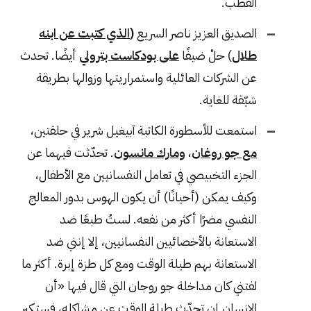
القطب.
الصديق العزيز ناصر السريع
(
الذي كتبت عن ابنه
طلال
) حلْ ضيفًا
على بودكاست بترولي
أيضًا. تحدث
عن الشركات العائلية واستمراريتها وزوالها بطريقة
شيّقة للغاية.
استمعت للأسطورة الكاتبة آبيغيل شرير في حلقتين،
مع جو روغان
،
ومارك مانسون
. تحدّثت فيهما عن
الجزء التخبيصي في تعامل النفسانيين مع الأطفال،
وكيف يمكن (أحيانًا) أن يكون الهوس بدور المعالج
النفسي مضرًا أكثر من نفعه. لستُ طبعًا ضد
الاستعانة بالأخصائيين النفسانيين، إلا إنني ضد
الاستعانة بهم طيلة الوقت ومع كل طزة إبرة. أكثر ما
لفتني كان مداخلة جو روجان التي قال فيها «أن
الإنسان إن تحدّث طيلة الوقت عن مشاكله، فستكبر