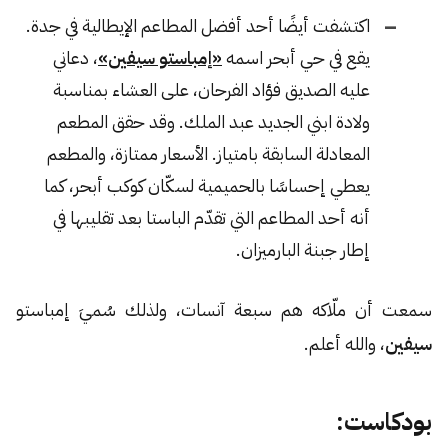
اكتشفت أيضًا أحد أفضل المطاعم الإيطالية في جدة.
يقع في حي أبحر اسمه
«إمباستو سيفين»
، دعاني
عليه الصديق فؤاد الفرحان، على العشاء بمناسبة
ولادة ابني الجديد عبد الملك. وقد حقق المطعم
المعادلة السابقة بامتياز. الأسعار ممتازة، والمطعم
يعطي إحساسًا بالحميمية لسكّان كوكب أبحر، كما
أنه أحد المطاعم التي تقدّم الباستا بعد تقليبها في
إطار جبنة البارميزان.
سمعت أن ملّاكه هم سبعة آنسات، ولذلك سُميَ إمباستو
سيفين
، والله أعلم.
بودكاست: