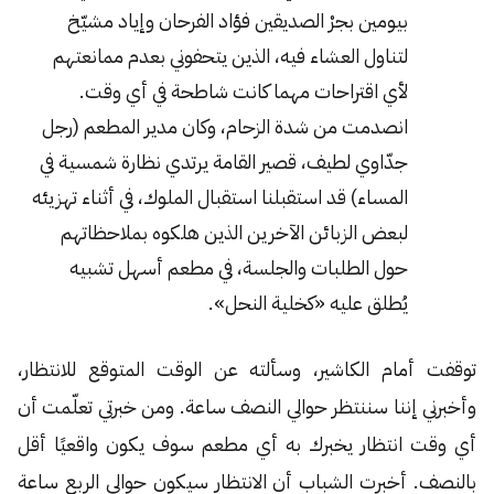
بيومين بجرْ الصديقين فؤاد الفرحان وإياد مشيّخ
لتناول العشاء فيه، الذين يتحفوني بعدم ممانعتهم
لأي اقتراحات مهما كانت شاطحة في أي وقت.
انصدمت من شدة الزحام، وكان مدير المطعم (رجل
جدّاوي لطيف، قصير القامة يرتدي نظارة شمسية في
المساء) قد استقبلنا استقبال الملوك، في أثناء تهزيئه
لبعض الزبائن الآخرين الذين هلكوه بملاحظاتهم
حول الطلبات والجلسة، في مطعم أسهل تشبيه
يُطلق عليه «كخلية النحل».
توقفت أمام الكاشير، وسألته عن الوقت المتوقع للانتظار،
وأخبرني إننا سننتظر حوالي النصف ساعة. ومن خبرتي تعلّمت أن
أي وقت انتظار يخبرك به أي مطعم سوف يكون واقعيًا أقل
بالنصف. أخبرت الشباب أن الانتظار سيكون حوالي الربع ساعة