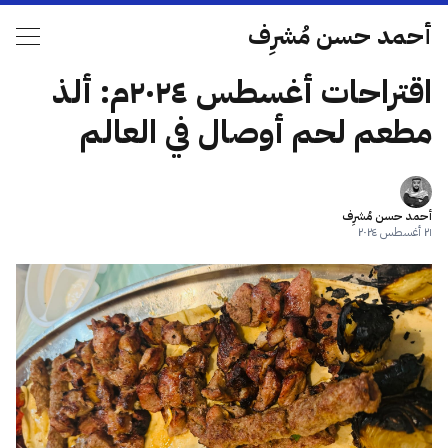
أحمد حسن مُشرِف
اقتراحات أغسطس ٢٠٢٤م: ألذ
مطعم لحم أوصال في العالم
أحمد حسن مُشرِف
٢١ أغسطس ٢٠٢٤