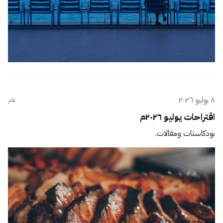
٨ يوليو ٢٠٢٦
عام
اقتراحات يوليو ٢٠٢٦م
بودكاستات ومقالات.