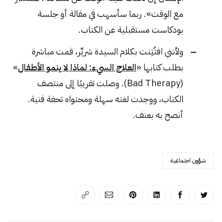
مع الوقت». ربما سأسهب في مقالة أو جلسة
بودكاست مستقبلية عن الكتاب.
ولأنني افتُتِنت بكلام السيدة شريِّر، قمت مباشرة
بطلب كتابها «
العلاج السيء: لماذا لا ينمو الأطفال
»
(Bad Therapy). وصلت تقريبًا إلى منتصف
الكتاب، ووجدت لغته سهلة ومحتواه تحفة فنية.
أنصح به بعنف.
شؤون اجتماعية
انشر على تويتر
انشر على الفيسبوك
انشر على لينكد إن
انشر على بينترست
انشر على الإيميل
انسخ الرابط