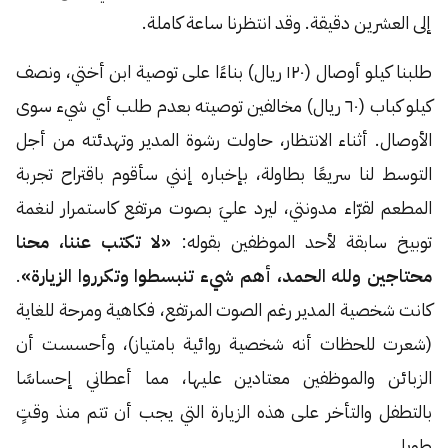
إلى العشرين دقيقة. وقد انتظرنا ساعة كاملة.
طلبنا كيلو أوصال (١٢٠ ريال) بناءًا على توصية ابن أختي، ونصف
كيلو كباب (٦٠ ريال) مخالفين توصيته بعدم طلب أي شيء سوى
الأوصال. أثناء الانتظار، حاولت رشوة المدير وتهدئته من أجل
التوسط لنا سريعًا بطاولة، بإخباره إنني سأقوم باقتراح تجربة
المطعم لقرّاء مدونتي، ليرد عليَ بصوت مرتفع كاستمرار لنغمة
توبيخ سابقة لأحد الموظفين بقوله:
«لا تكتب عننا، محنا
محتاجين ولله الحمد، أهم شيء تنبسطوا وتكرروا الزيارة»
.
كانت شخصية المدير رغم الصوت المرتفع، فكاهية ومرحة للغاية
(شعرت للحظات أنه شخصية روائية بامتياز)، وأحسست أن
الزبائن والموظفين معتادين عليها، مما أعطاني إحساسًا
بالتطفل والتأخر على هذه الزيارة التي يجب أن تتم منذ وقتٍ
طويل.