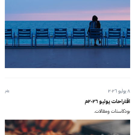
٨ يوليو ٢٠٢٦
عام
اقتراحات يوليو ٢٠٢٦م
بودكاستات ومقالات.