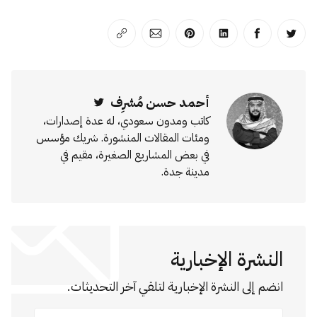
انشر على تويتر
انشر على الفيسبوك
انشر على لينكد إن
انشر على بينترست
انشر على الإيميل
انسخ الرابط
أحمد حسن مُشرِف
Twitter
كاتب ومدون سعودي، له عدة إصدارات،
ومئات المقالات المنشورة. شريك مؤسس
في بعض المشاريع الصغيرة، مقيم في
مدينة جدة.
النشرة الإخبارية
انضم إلى النشرة الإخبارية لتلقي آخر التحديثات.