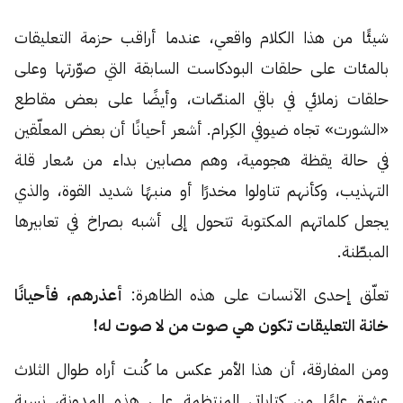
شيئًا من هذا الكلام واقعي، عندما أراقب حزمة التعليقات
بالمئات على حلقات البودكاست السابقة التي صوّرتها وعلى
حلقات زملائي في باقي المنصّات، وأيضًا على بعض مقاطع
«الشورت» تجاه ضيوفي الكِرام. أشعر أحيانًا أن بعض المعلّقين
في حالة يقظة هجومية، وهم مصابين بداء من سُعار قلة
التهذيب، وكأنهم تناولوا مخدرًا أو منبهًا شديد القوة، والذي
يجعل كلماتهم المكتوبة تتحول إلى أشبه بصراخ في تعابيرها
المبطّنة.
تعلّق إحدى الآنسات على هذه الظاهرة:
أعذرهم، فأحيانًا
خانة التعليقات تكون هي صوت من لا صوت له!
ومن المفارقة، أن هذا الأمر عكس ما كُنت أراه طوال الثلاث
عشرة عامًا من كتاباتي المنتظمة على هذه المدونة، نسبة