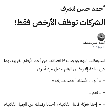
أحمد حسن مُشرِف
الشركات توظف الأرخص فقط!
أحمد حسن مُشرِف
١٦ يوليو ٢٠١٣
استيقظت اليوم ووجدت ٣ اتصالات من أحد الأرقام الغريبة، وما
هي ساعة إلا ونفس الرقم يتصل مرة أخرى..
– « ألو … الأستاذ أحمد مشرف »
– « نعم »
– « إحنا شركة فلانة الفلانية ، أخذنا رقمك من الجهة الفلانية،