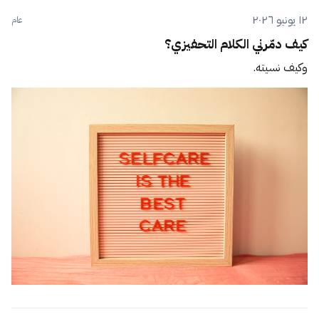
١٢ يونيو ٢٠٢٦
عام
كيف دمّرني الكلام التحفيزي؟
وكيف نسيته.