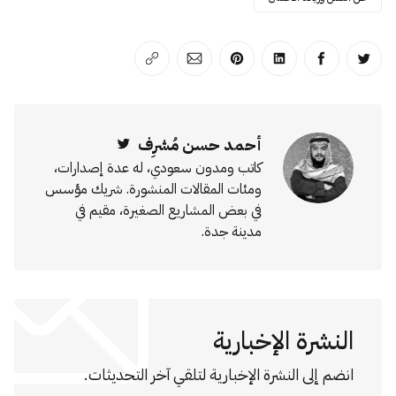
انشر على تويتر
انشر على الفيسبوك
انشر على لينكد إن
انشر على بينترست
انشر على الإيميل
انسخ الرابط
أحمد حسن مُشرِف
Twitter
كاتب ومدون سعودي، له عدة إصدارات،
ومئات المقالات المنشورة. شريك مؤسس
في بعض المشاريع الصغيرة، مقيم في
مدينة جدة.
النشرة الإخبارية
انضم إلى النشرة الإخبارية لتلقي آخر التحديثات.