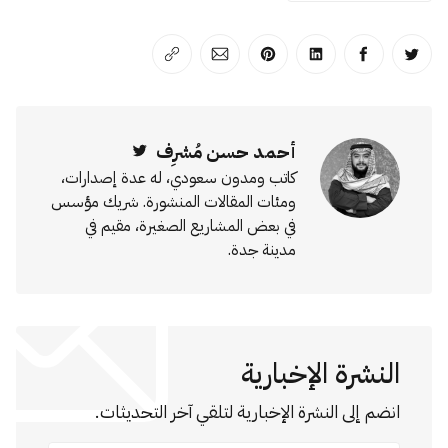
انشر على تويتر
انشر على الفيسبوك
انشر على لينكد إن
انشر على بينترست
انشر على الإيميل
انسخ الرابط
أحمد حسن مُشرِف
Twitter
كاتب ومدون سعودي، له عدة إصدارات،
ومئات المقالات المنشورة. شريك مؤسس
في بعض المشاريع الصغيرة، مقيم في
مدينة جدة.
النشرة الإخبارية
انضم إلى النشرة الإخبارية لتلقي آخر التحديثات.