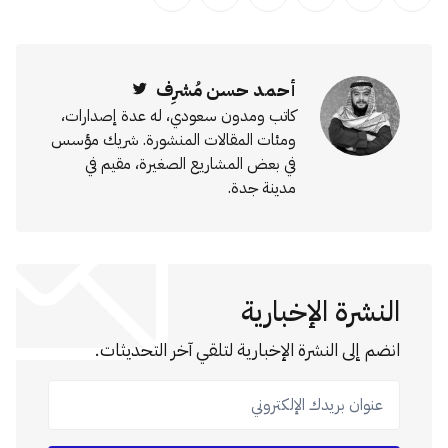
انشر على تويتر
انشر على الفيسبوك
انشر على لينكد إن
انشر على بينترست
انشر على الإيميل
انسخ الرابط
أحمد حسن مُشرِف
Twitter
كاتب ومدون سعودي، له عدة إصدارات،
ومئات المقالات المنشورة. شريك مؤسس
في بعض المشاريع الصغيرة، مقيم في
مدينة جدة.
النشرة الإخبارية
انضم إلى النشرة الإخبارية لتلقي آخر التحديثات.
عنوان بريدك الإلكتروني