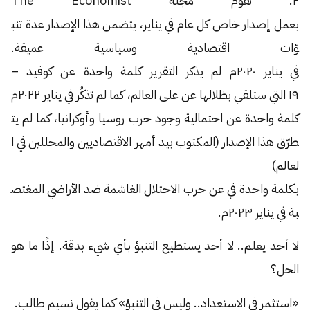
٢
.
تقوم
مجلة
The Economist
بعمل
إصدار
خاص
كل
عام
في
يناير،
يتضمن
هذا
الإصدار
عدة
تنب
ؤات
اقتصادية
وسياسية
عميقة
.
في
يناير
٢٠٢٠م
لم
يذكر
التقرير
كلمة
واحدة
عن
كوفيد
–
١٩
التي
ستلقي
بظلالها
عن
على
العالم،
كما
لم
تذكُر
في
يناير
٢٠٢٢م
كلمة
واحدة
عن
احتمالية
وجود
حرب
روسيا
وأوكرانيا،
كما
لم
يت
طرّق
هذا
الإصدار
(
المكتوب
بيد
أمهر
الاقتصاديين
والمحللين
في
ا
لعالم
)
بكلمة
واحدة
في
عن
حرب
الاحتلال
الغاشمة
ضد
الأراضي
المغتص
بة
في
يناير
٢٠٢٣م
.
لا أحد يعلم.. لا أحد يستطيع التنبؤ بأي شيء بدقة. إذًا ما هو
الحل؟
«استثمر في الاستعداد.. وليس في التنبؤ» كما يقول نسيم طالب.