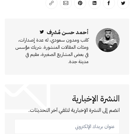
انشر على تويتر
انشر على الفيسبوك
انشر على لينكد إن
انشر على بينترست
انشر على الإيميل
انسخ الرابط
أحمد حسن مُشرِف
Twitter
كاتب ومدون سعودي، له عدة إصدارات،
ومئات المقالات المنشورة. شريك مؤسس
في بعض المشاريع الصغيرة، مقيم في
مدينة جدة.
النشرة الإخبارية
انضم إلى النشرة الإخبارية لتلقي آخر التحديثات.
عنوان بريدك الإلكتروني