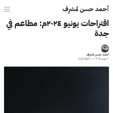
أحمد حسن مُشرِف
اقتراحات يونيو ٢٠٢٤م: مطاعم في
جدة
أحمد حسن مُشرِف
٢٠ يونيو ٢٠٢٤
—
1 دقيقة قراءة