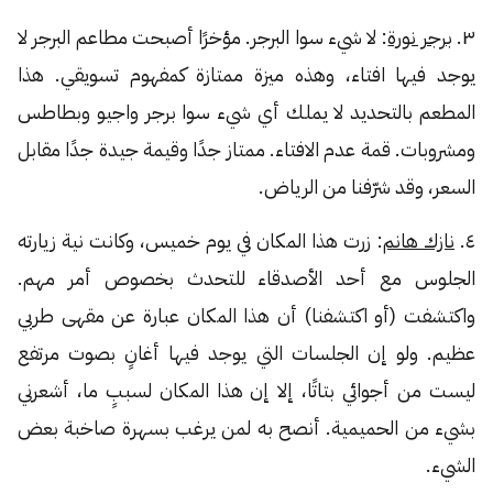
٣.
برجر نورة
: لا شيء سوا البرجر. مؤخرًا أصبحت مطاعم البرجر لا
يوجد فيها افتاء، وهذه ميزة ممتازة كمفهوم تسويقي. هذا
المطعم بالتحديد لا يملك أي شيء سوا برجر واجيو وبطاطس
ومشروبات. قمة عدم الافتاء. ممتاز جدًا وقيمة جيدة جدًا مقابل
السعر، وقد شرّفنا من الرياض.
٤.
نازك هانم
: زرت هذا المكان في يوم خميس، وكانت نية زيارته
الجلوس مع أحد الأصدقاء للتحدث بخصوص أمر مهم.
واكتشفت (أو اكتشفنا) أن هذا المكان عبارة عن مقهى طربي
عظيم. ولو إن الجلسات التي يوجد فيها أغانٍ بصوت مرتفع
ليست من أجوائي بتاتًا، إلا إن هذا المكان لسببٍ ما، أشعرني
بشيء من الحميمية. أنصح به لمن يرغب بسهرة صاخبة بعض
الشيء.