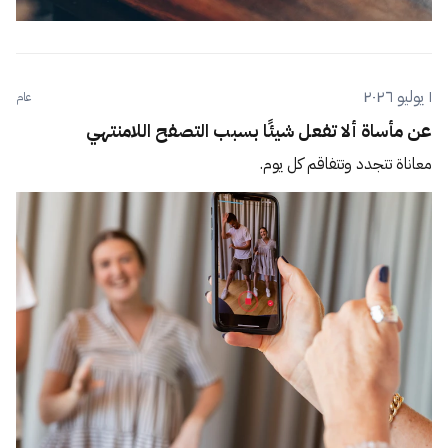
١ يوليو ٢٠٢٦
عام
عن مأساة ألا تفعل شيئًا بسبب التصفح اللامنتهي
معاناة تتجدد وتتفاقم كل يوم.