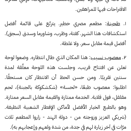
الاقتراحات فيها للمراهقين.
١.
طحينة
: مطعم مصري خطير. يتربّع على قائمة أفضل
استكشافات هذا الشهر. كفتة، وطَرب، وشاورما وسدق (سجق).
أفضل قيمة مقابل سعر. ولا غلطة.
٢.
معصوب نسيب
: هذا المكان الذي طال انتظاره. وضعوا لوحة
تعلن عن افتتاح قريب، وجلست هذه اللوحة معلّقة لمدة
سنتين تقريبًا. ومن حسن الحظ أن الانتظار كان مستحقًا.
اطلبوا: معصوب طبعًا، «لحسة» (شكشكوكة بالجبنة)، لحم
مقلقل، فول قلابة. الخدمة ممتازة والقيمة مقابل السعر ممتازة.
وهو بالطبع الخيار الأفضل لأماكن الإفطار الشعبية النظيفة.
(شريكي العزيز وزوجته من - دولة الهند - زاروا المطعم ثلاث
مرّات في آخر زيارة لهم في جدة، من شدة ولعهم وإعجابهم به).