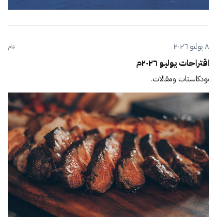
٨ يوليو ٢٠٢٦
عام
اقتراحات يوليو ٢٠٢٦م
بودكاستات ومقالات.