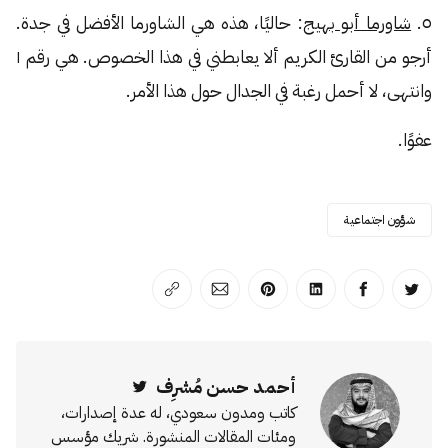
٥.
شاورما أبو بهيج
: حاليًا، هذه هي الشاورما الأفضل في جدة.
أرجو من القارئ الكريم ألا يعابطني في هذا الخصوص. هي رقم ١
وانتهى، لا أحمل رغبة في الجدال حول هذا الأمر.
عفوًا.
شؤون اجتماعية
انشر على تويتر
انشر على الفيسبوك
انشر على لينكد إن
انشر على بينترست
انشر على الإيميل
انسخ الرابط
أحمد حسن مُشرِف
Twitter
كاتب ومدون سعودي، له عدة إصدارات،
ومئات المقالات المنشورة. شريك مؤسس