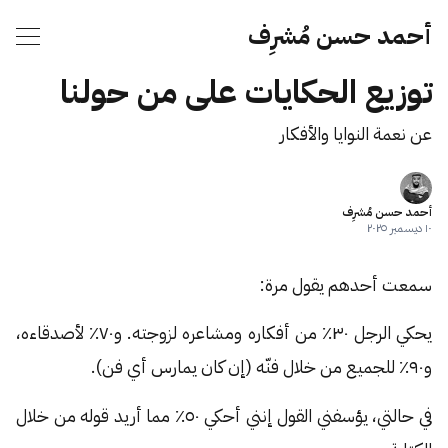
أحمد حسن مُشرِف
توزيع الحكايات على من حولنا
عن نعمة النوايا والأفكار
أحمد حسن مُشرِف
١٠ ديسمبر ٢٠٢٥
سمعت أحدهم يقول مرة:
يحكي الرجل ٣٠٪ من أفكاره ومشاعره لزوجته. و٧٠٪ لأصدقاءه،
و٩٠٪ للجميع من خلال فنّه (إن كان يمارس أي فن).
في حالتي، يؤسفني القول إنني أحكي ٥٠٪ مما أريد قوله من خلال