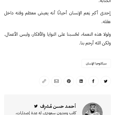
الكتابة.
إحدى أكبر نِعم الإنسان أحيانًا أنه يعيش معظم وقته داخل
عقله.
ولولا هذه النعمة، لحُسبنا على النوايا والأفكار، وليس الأعمال.
ولكن الله أرحم بنا.
سيكلوجيا الإنسان
انشر على تويتر
انشر على الفيسبوك
انشر على لينكد إن
انشر على بينترست
انشر على الإيميل
انسخ الرابط
أحمد حسن مُشرِف
Twitter
كاتب ومدون سعودي، له عدة إصدارات،