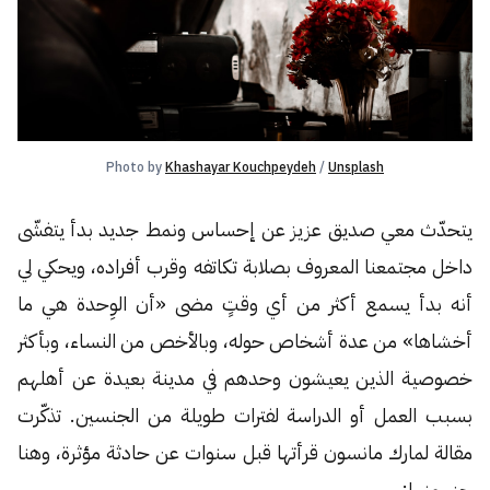
Photo by 
Khashayar Kouchpeydeh
 / 
Unsplash
يتحدّث معي صديق عزيز عن إحساس ونمط جديد بدأ يتفشّى
داخل مجتمعنا المعروف بصلابة تكاتفه وقرب أفراده، ويحكي لي
أنه بدأ يسمع أكثر من أي وقتٍ مضى «أن الوِحدة هي ما
أخشاها» من عدة أشخاص حوله، وبالأخص من النساء، وبأكثر
خصوصية الذين يعيشون وحدهم في مدينة بعيدة عن أهلهم
بسبب العمل أو الدراسة لفترات طويلة من الجنسين. تذكّرت
مقالة لمارك مانسون قرأتها قبل سنوات عن حادثة مؤثرة، وهنا
جزء منها: