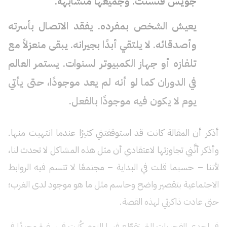
جويس فنسنت. وجميعها متشابهة.
يعيش الشخص بمفرده. يفقد الاتصال بأسرته
وأصدقائه. لا يلتقي أبدًا بجيرانه. يبقى منعزلاً مع
تلفازه أو جهاز الكمبيوتر لسنوات. يستمر العالم
في الدوران كما لو أنه لم يعد موجودًا، حتى يأتي
يوم لا يكون فيه موجودًا بالفعل.
أذكر أن المقالة كانت قد استوقفتني كثيرًا عندما انتهيت منها.
وأذكر أنَّنِي تجاوزتها لاعتقادي أن مثل هذه المشاكل لا تحدث لنا،
لأننا – حسبما قلت في البداية – مجتمعًا لا تتسم فيه الروابط
الاجتماعية بتقصير واضح وحاسم مثل ما هو موجود لدى الغرب؛
حتى عادت ذاكرتي لهذه القصة.
في إحدى الفجريات التي تقطّع فيها النوم، كُنت في سفرة وحيدًا في