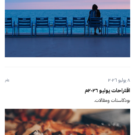
٨ يوليو ٢٠٢٦
عام
اقتراحات يوليو ٢٠٢٦م
بودكاستات ومقالات.