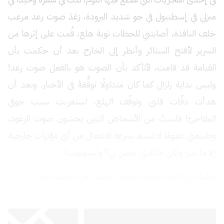
منزلي في إسطنبول في جو شديد البرودة، رَعَدَ صوت رعد مرعب
خلف النافذة، أصابتني للحظات نوبة هلع، قُمت على إثرها من
السرير لأفتح الستائر وأنظر إلى الخارج بعد أن حكمت بأن
القيامة قد قامت، لأتأكد بأن الصوت هو بالفعل صوت رعد!
وليس بداية زلزال كما كان متداولًا توقُّعَهُ في الأخبار. وبعد أن
هدأت دقّات قلبي وتوقّف الهلع، استغربت سبب خوفي
المفاجئ! فلستُ من الأشخاص الذين يخشون صوت الرعود،
وطبيعتي عمومًا لا تتسم بسرعة الانفعال من أي مؤثرات خارجية
إلا ما ندر؛ ولكن ما الذي حصل لي؟ واستوعبت!
خفت من فِكرة الموت وحيدًا. وليس من صوت الرعد.